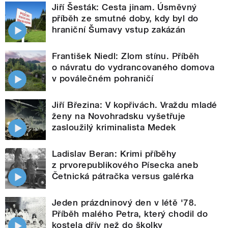
Jiří Šesták: Cesta jinam. Úsměvný
příběh ze smutné doby, kdy byl do
hraniční Šumavy vstup zakázán
František Niedl: Zlom stínu. Příběh
o návratu do vydrancovaného domova
v poválečném pohraničí
Jiří Březina: V kopřivách. Vraždu mladé
ženy na Novohradsku vyšetřuje
zasloužilý kriminalista Medek
Ladislav Beran: Krimi příběhy
z prvorepublikového Písecka aneb
Četnická pátračka versus galérka
Jeden prázdninový den v létě '78.
Příběh malého Petra, který chodil do
kostela dřív než do školky