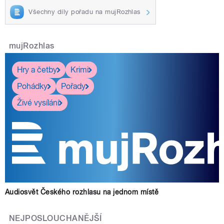
Všechny díly pořadu na mujRozhlas
mujRozhlas
Hry a četby
Krimi
Pohádky
Pořady
Živé vysílání
Audiosvět Českého rozhlasu na jednom místě
NEJPOSLOUCHANĚJŠÍ