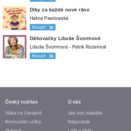
Díky za každé nové ráno
Halina Pawlowská
Koupit
Děkovačky Libuše Švormové
Libuše Švormová - Patrik Rozehnal
Koupit
Český rozhlas
O nás
Válka na Ukrajině
Jak nás naladíte
Komunální volby
Nápověda
Stanice
Lidé v rádiu