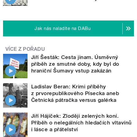
Jak nás naladíte na DABu
VÍCE Z POŘADU
Jiří Šesták: Cesta jinam. Úsměvný
příběh ze smutné doby, kdy byl do
hraniční Šumavy vstup zakázán
Ladislav Beran: Krimi příběhy
z prvorepublikového Písecka aneb
Četnická pátračka versus galérka
Jiří Hájíček: Zloději zelených koní.
Příběh o nelegálních hledačích vltavínů
i lásce a přátelství