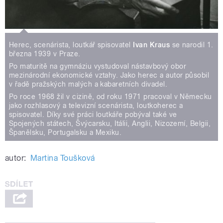
Herec, scenárista, loutkář spisovatel
Ivan Kraus
se narodil 1.
března 1939 v Praze.
Po maturitě na gymnáziu vystudoval nástavbový obor
mezinárodní ekonomické vztahy. Jako herec a autor působil
v řadě pražských malých a kabaretních divadel.
Po roce 1968 žil v cizině, od roku 1971 pracoval v Německu
jako rozhlasový a televizní scenárista, loutkoherec a
spisovatel. Díky své práci loutkáře pobýval také ve
Spojených státech, Švýcarsku, Itálii, Anglii, Nizozemí, Belgii,
Španělsku, Portugalsku a Mexiku.
autor:
Martina Toušková