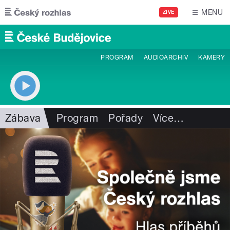
Přejít k hlavnímu obsahu
MENU
ŽIVĚ
PROGRAM
AUDIOARCHIV
KAMERY
Zábava
Program
Pořady
Více
…