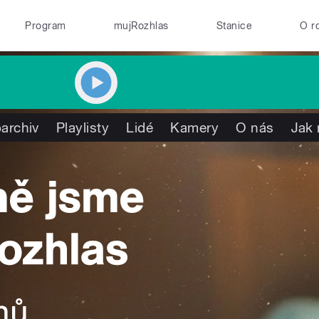
Program
mujRozhlas
Stanice
O r
archiv
Playlisty
Lidé
Kamery
O nás
Jak 