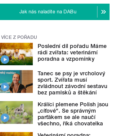
Jak nás naladíte na DABu
VÍCE Z POŘADU
Poslední díl pořadu Máme
rádi zvířata: veterinární
poradna a vzpomínky
Tanec se psy je vrcholový
sport. Zvířata musí
zvládnout závodní sestavu
bez pamlsků a štěkání
Králíci plemene Polish jsou
„cíťové“. Se správným
parťákem se ale naučí
všechno, říká chovatelka
Veterinární poradna: