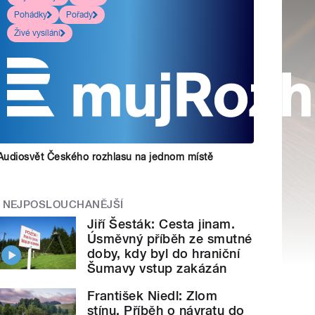
Pohádky
Pořady
Živé vysílání
Audiosvět Českého rozhlasu na jednom místě
NEJPOSLOUCHANĚJŠÍ
Jiří Šesták: Cesta jinam.
Úsměvný příběh ze smutné
doby, kdy byl do hraniční
Šumavy vstup zakázán
František Niedl: Zlom
stínu. Příběh o návratu do