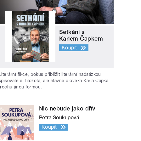
Setkání s
Karlem Čapkem
Koupit
Literární fikce, pokus přiblížit literární nadsázkou
spisovatele, filozofa, ale hlavně člověka Karla Čapka
trochu jinou formou.
Nic nebude jako dřív
Petra Soukupová
Koupit