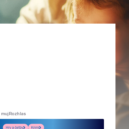
mujRozhlas
Hry a četby
Krimi