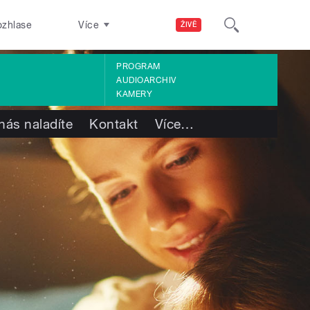
ozhlase
Více
ŽIVĚ
PROGRAM
AUDIOARCHIV
KAMERY
nás naladíte
Kontakt
Více
…