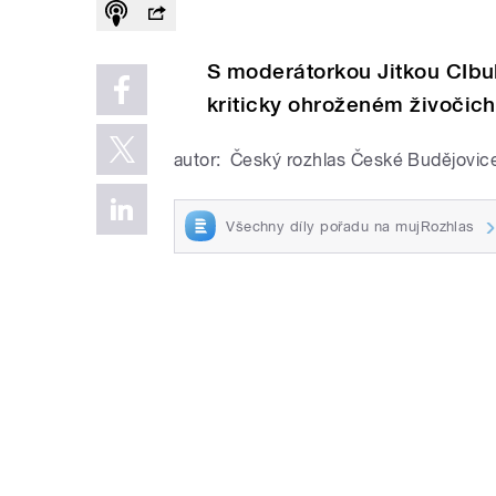
S moderátorkou Jitkou CIbul
kriticky ohroženém živočic
autor:
Český rozhlas České Budějovic
Všechny díly pořadu na mujRozhlas