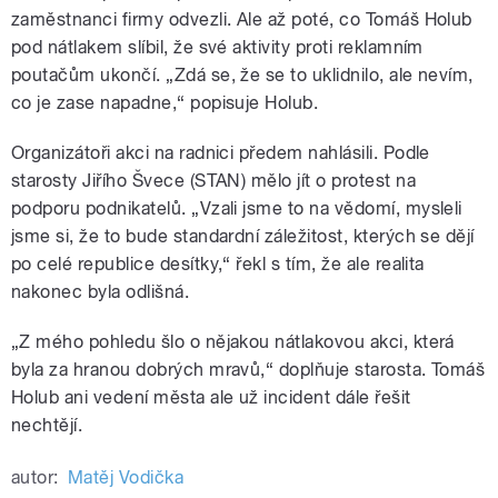
zaměstnanci firmy odvezli. Ale až poté, co Tomáš Holub
pod nátlakem slíbil, že své aktivity proti reklamním
poutačům ukončí. „Zdá se, že se to uklidnilo, ale nevím,
co je zase napadne,“ popisuje Holub.
Organizátoři akci na radnici předem nahlásili. Podle
starosty Jiřího Švece (STAN) mělo jít o protest na
podporu podnikatelů. „Vzali jsme to na vědomí, mysleli
jsme si, že to bude standardní záležitost, kterých se dějí
po celé republice desítky,“ řekl s tím, že ale realita
nakonec byla odlišná.
„Z mého pohledu šlo o nějakou nátlakovou akci, která
byla za hranou dobrých mravů,“ doplňuje starosta. Tomáš
Holub ani vedení města ale už incident dále řešit
nechtějí.
autor:
Matěj Vodička