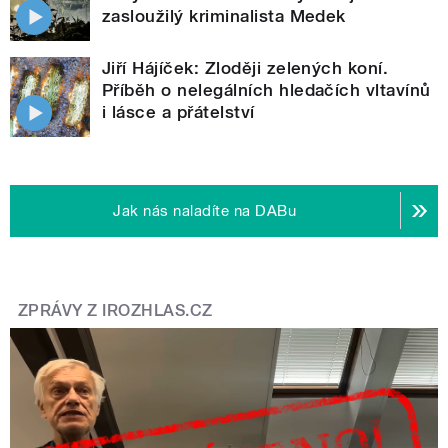
zasloužilý kriminalista Medek
Jiří Hájíček: Zloději zelených koní.
Příběh o nelegálních hledačích vltavínů
i lásce a přátelství
Jak nás naladíte na DABu
ZPRÁVY Z IROZHLAS.CZ