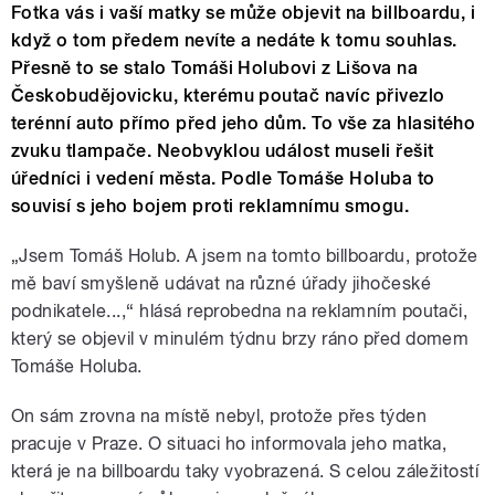
Fotka vás i vaší matky se může objevit na billboardu, i
když o tom předem nevíte a nedáte k tomu souhlas.
Přesně to se stalo Tomáši Holubovi z Lišova na
Českobudějovicku, kterému poutač navíc přivezlo
terénní auto přímo před jeho dům. To vše za hlasitého
zvuku tlampače. Neobvyklou událost museli řešit
úředníci i vedení města. Podle Tomáše Holuba to
souvisí s jeho bojem proti reklamnímu smogu.
„Jsem Tomáš Holub. A jsem na tomto billboardu, protože
mě baví smyšleně udávat na různé úřady jihočeské
podnikatele...,“ hlásá reprobedna na reklamním poutači,
který se objevil v minulém týdnu brzy ráno před domem
Tomáše Holuba.
On sám zrovna na místě nebyl, protože přes týden
pracuje v Praze. O situaci ho informovala jeho matka,
která je na billboardu taky vyobrazená. S celou záležitostí