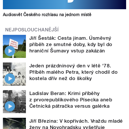
Audiosvět Českého rozhlasu na jednom místě
NEJPOSLOUCHANĚJŠÍ
Jiří Šesták: Cesta jinam. Úsměvný
příběh ze smutné doby, kdy byl do
hraniční Šumavy vstup zakázán
Jeden prázdninový den v létě '78.
Příběh malého Petra, který chodil do
kostela dřív než do školky
Ladislav Beran: Krimi příběhy
z prvorepublikového Písecka aneb
Četnická pátračka versus galérka
Jiří Březina: V kopřivách. Vraždu mladé
ženy na Novohradsku vyšetřuje