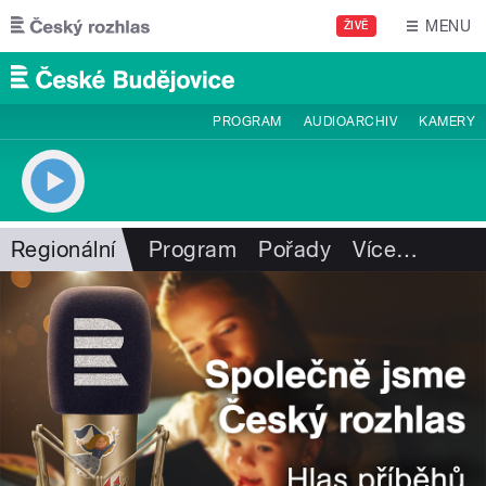
Přejít k hlavnímu obsahu
MENU
ŽIVĚ
PROGRAM
AUDIOARCHIV
KAMERY
Regionální
Program
Pořady
Více
…