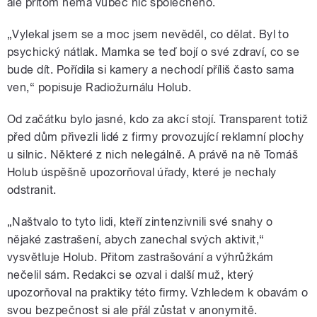
ale přitom nemá vůbec nic společného.
„Vylekal jsem se a moc jsem nevěděl, co dělat. Byl to
psychický nátlak. Mamka se teď bojí o své zdraví, co se
bude dít. Pořídila si kamery a nechodí příliš často sama
ven,“ popisuje Radiožurnálu Holub.
Od začátku bylo jasné, kdo za akcí stojí. Transparent totiž
před dům přivezli lidé z firmy provozující reklamní plochy
u silnic. Některé z nich nelegálně. A právě na ně Tomáš
Holub úspěšně upozorňoval úřady, které je nechaly
odstranit.
„Naštvalo to tyto lidi, kteří zintenzivnili své snahy o
nějaké zastrašení, abych zanechal svých aktivit,“
vysvětluje Holub. Přitom zastrašování a výhrůžkám
nečelil sám. Redakci se ozval i další muž, který
upozorňoval na praktiky této firmy. Vzhledem k obavám o
svou bezpečnost si ale přál zůstat v anonymitě.