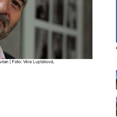
rian | Foto:
Věra Luptáková
,