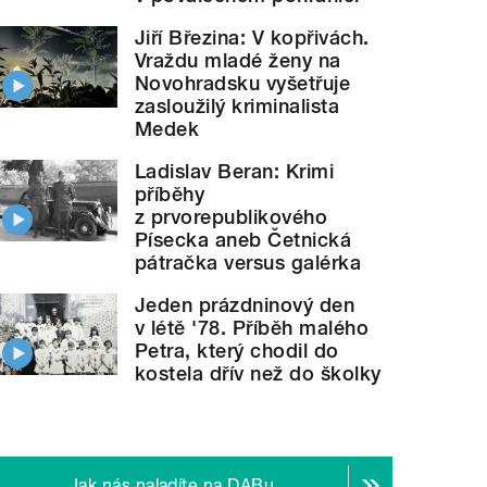
Jiří Březina: V kopřivách.
Vraždu mladé ženy na
Novohradsku vyšetřuje
zasloužilý kriminalista
Medek
Ladislav Beran: Krimi
příběhy
z prvorepublikového
Písecka aneb Četnická
pátračka versus galérka
Jeden prázdninový den
v létě '78. Příběh malého
Petra, který chodil do
kostela dřív než do školky
Jak nás naladíte na DABu