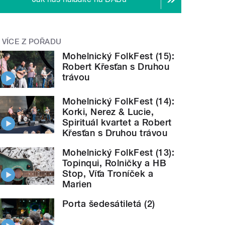
VÍCE Z POŘADU
Mohelnický FolkFest (15):
Robert Křesťan s Druhou
trávou
Mohelnický FolkFest (14):
Korki, Nerez & Lucie,
Spirituál kvartet a Robert
Křesťan s Druhou trávou
Mohelnický FolkFest (13):
Topinqui, Rolničky a HB
Stop, Víťa Troníček a
Marien
Porta šedesátiletá (2)