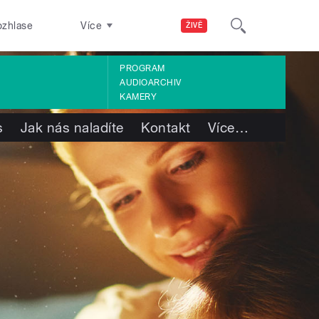
ozhlase
Více
ŽIVĚ
PROGRAM
AUDIOARCHIV
KAMERY
s
Jak nás naladíte
Kontakt
Více
…