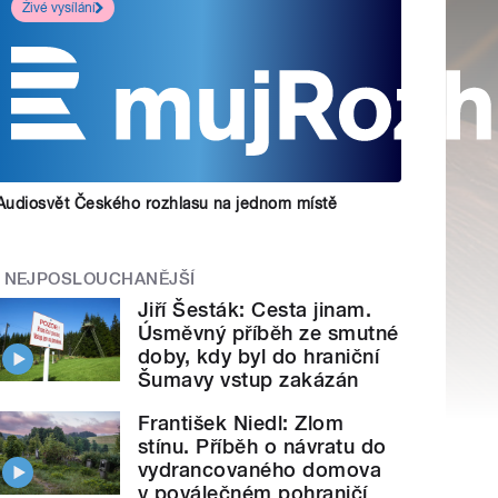
Živé vysílání
Audiosvět Českého rozhlasu na jednom místě
NEJPOSLOUCHANĚJŠÍ
Jiří Šesták: Cesta jinam.
Úsměvný příběh ze smutné
doby, kdy byl do hraniční
Šumavy vstup zakázán
František Niedl: Zlom
stínu. Příběh o návratu do
vydrancovaného domova
v poválečném pohraničí