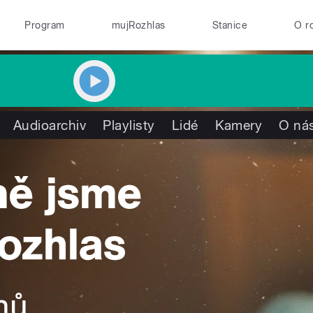
Program
mujRozhlas
Stanice
O r
Audioarchiv
Playlisty
Lidé
Kamery
O ná