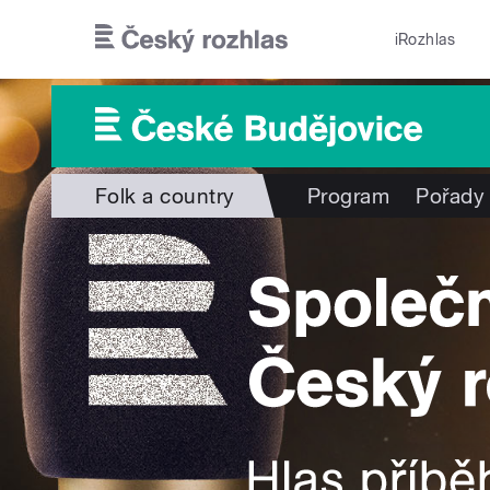
Přejít k hlavnímu obsahu
iRozhlas
Folk a country
Program
Pořady