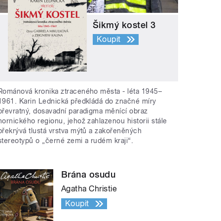
Šikmý kostel 3
Koupit
Románová kronika ztraceného města - léta 1945–
1961. Karin Lednická předkládá do značné míry
převratný, dosavadní paradigma měnící obraz
hornického regionu, jehož zahlazenou historii stále
překrývá tlustá vrstva mýtů a zakořeněných
stereotypů o „černé zemi a rudém kraji“.
Brána osudu
Agatha Christie
Koupit