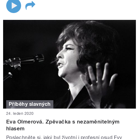
Příběhy slavných
24. leden 2020
Eva Olmerová. Zpěvačka s nezaměnitelným
hlasem
Poslechněte si, jaký byl životní i profesní osud Evy