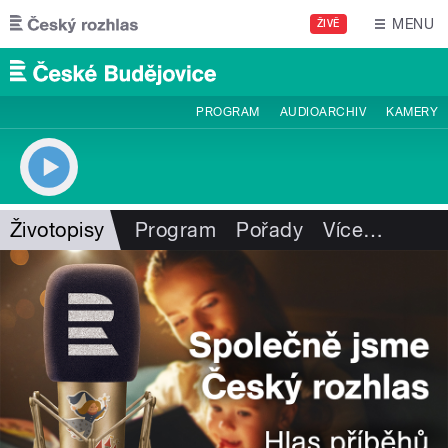
Přejít k hlavnímu obsahu
MENU
ŽIVĚ
PROGRAM
AUDIOARCHIV
KAMERY
Životopisy
Program
Pořady
Více
…