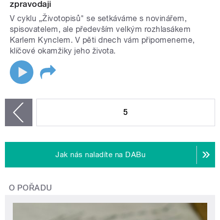
zpravodaji
V cyklu „Životopisů" se setkáváme s novinářem,
spisovatelem, ale především velkým rozhlasákem
Karlem Kynclem. V pěti dnech vám připomeneme,
klíčové okamžiky jeho života.
STRÁNKY
5
zí
Jak nás naladíte na DABu
O POŘADU