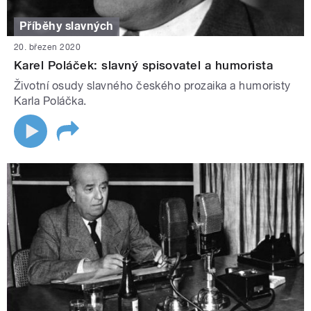
Příběhy slavných
20. březen 2020
Karel Poláček: slavný spisovatel a humorista
Životní osudy slavného českého prozaika a humoristy
Karla Poláčka.