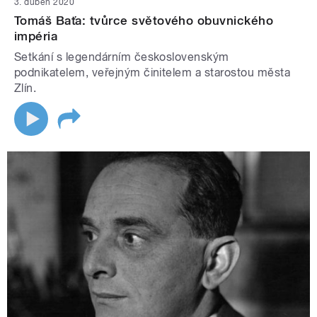
3. duben 2020
Tomáš Baťa: tvůrce světového obuvnického
impéria
Setkání s legendárním československým
podnikatelem, veřejným činitelem a starostou města
Zlín.