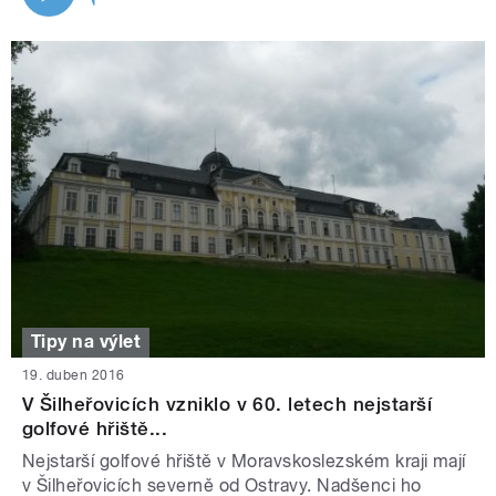
Tipy na výlet
19. duben 2016
V Šilheřovicích vzniklo v 60. letech nejstarší
golfové hřiště...
Nejstarší golfové hřiště v Moravskoslezském kraji mají
v Šilheřovicích severně od Ostravy. Nadšenci ho