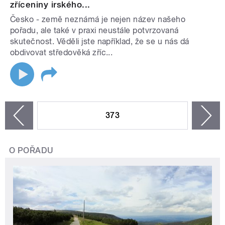
zříceniny irského...
Česko - země neznámá je nejen název našeho
pořadu, ale také v praxi neustále potvrzovaná
skutečnost. Věděli jste například, že se u nás dá
obdivovat středověká zříc...
STRÁNKY
373
n
zí
O POŘADU