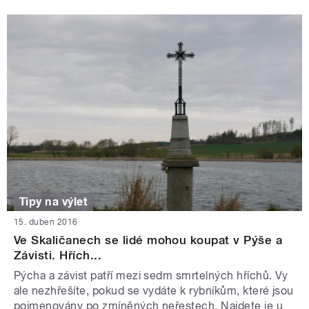
Tipy na výlet
15. duben 2016
Ve Skaličanech se lidé mohou koupat v Pýše a
Závisti. Hřích...
Pýcha a závist patří mezi sedm smrtelných hříchů. Vy
ale nezhřešíte, pokud se vydáte k rybníkům, které jsou
pojmenovány po zmíněných neřestech. Najdete je u