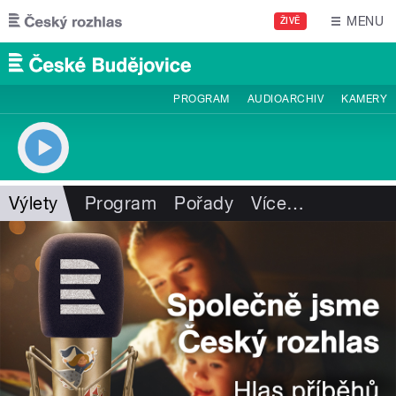
Přejít k hlavnímu obsahu
MENU
ŽIVĚ
PROGRAM
AUDIOARCHIV
KAMERY
Výlety
Program
Pořady
Více
…