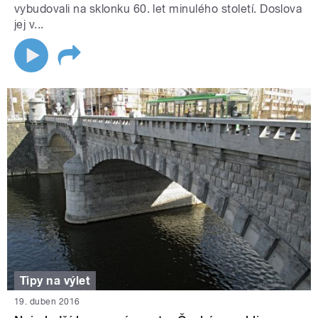
vybudovali na sklonku 60. let minulého století. Doslova
jej v...
Tipy na výlet
19. duben 2016