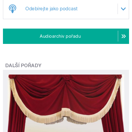
Odebírejte jako podcast
Audioarchiv pořadu
DALŠÍ POŘADY