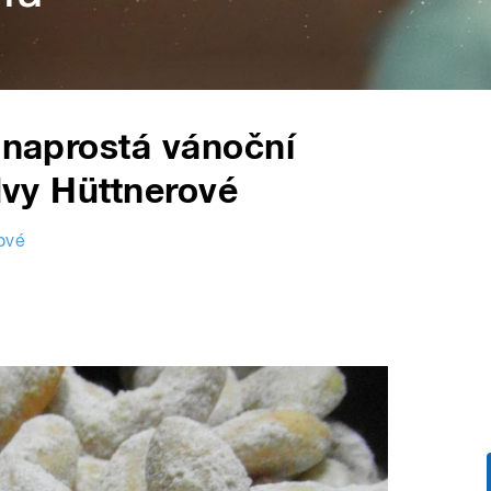
u naprostá vánoční
 Ivy Hüttnerové
rové