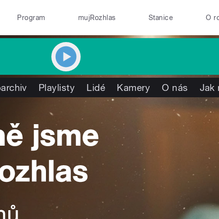
Program
mujRozhlas
Stanice
O r
archiv
Playlisty
Lidé
Kamery
O nás
Jak 