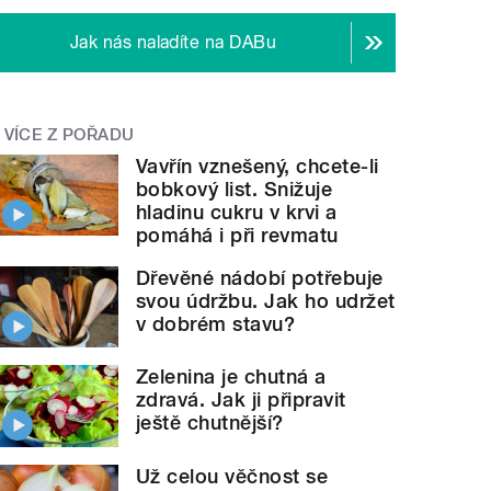
Jak nás naladíte na DABu
VÍCE Z POŘADU
Vavřín vznešený, chcete-li
bobkový list. Snižuje
hladinu cukru v krvi a
pomáhá i při revmatu
Dřevěné nádobí potřebuje
svou údržbu. Jak ho udržet
v dobrém stavu?
Zelenina je chutná a
zdravá. Jak ji připravit
ještě chutnější?
Už celou věčnost se