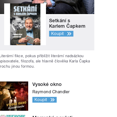
Setkání s
Karlem Čapkem
Koupit
Literární fikce, pokus přiblížit literární nadsázkou
spisovatele, filozofa, ale hlavně člověka Karla Čapka
trochu jinou formou.
Vysoké okno
Raymond Chandler
Koupit