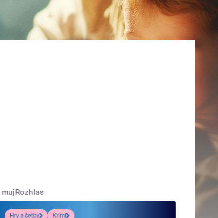
mujRozhlas
Hry a četby
Krimi