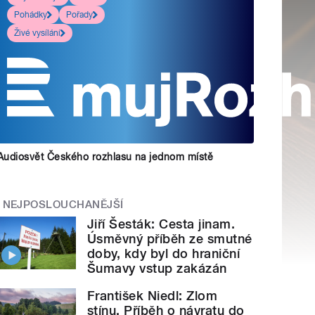
Pohádky
Pořady
Živé vysílání
Audiosvět Českého rozhlasu na jednom místě
NEJPOSLOUCHANĚJŠÍ
Jiří Šesták: Cesta jinam.
Úsměvný příběh ze smutné
doby, kdy byl do hraniční
Šumavy vstup zakázán
František Niedl: Zlom
stínu. Příběh o návratu do