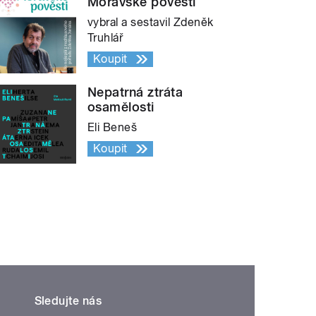
Moravské pověsti
vybral a sestavil Zdeněk
Truhlář
Koupit
Nepatrná ztráta
osamělosti
Eli Beneš
Koupit
Sledujte nás