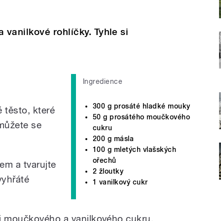
vanilkové rohlíčky. Tyhle si
Ingredience
300 g prosáté hladké mouky
 těsto, které
50 g prosátého moučkového
 můžete se
cukru
200 g másla
100 g mletých vlašských
ořechů
em a tvarujte
2 žloutky
vyhřáté
1 vanilkový cukr
si moučkového a vanilkového cukru.