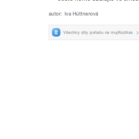
autor:
Iva Hüttnerová
Všechny díly pořadu na mujRozhlas