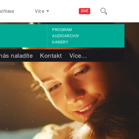
ozhlase
Více
ŽIVĚ
PROGRAM
AUDIOARCHIV
KAMERY
nás naladíte
Kontakt
Více
…