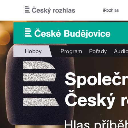
Přejít k hlavnímu obsahu
iRozhlas
Hobby
Program
Pořady
Audio