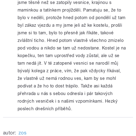
jsme těsně než se zatopily vesnice, krajinou s
maminkou a tatínkem projížděli. Pamatuju se, že to
bylo v neděli, protože hned potom od pondělí už tam
byl zákaz vjezdu a my jsme jeli až ke kostelu, prošli
jsme si to tam, bylo to přesně jak říkáte, takové
zvláštní ticho. Hned potom vlastně všechno zmizelo
pod vodou a nikdo se tam už nedostane. Kostel je na
kopečku, ten tam uprostřed vody zůstal, ale už se
tam nedá jít. V té zatopené vesnici se narodil můj
bývalý kolega z práce, vím, že pak vždycky říkával,
že vlastně už nemá rodnou ves, kam by se mohl
podívat a že ho to dost trápilo. Takže asi každá
přehrada u nás s sebou odnesla i pár takových
rodných vesniček i s našimi vzpomínkami. Hezký
poslech dnešních příběhů.
autor:
zos