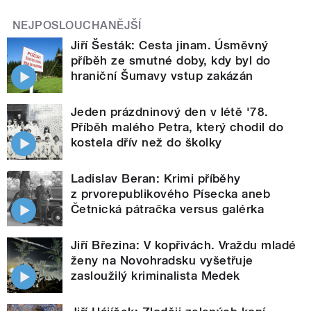
NEJPOSLOUCHANĚJŠÍ
Jiří Šesták: Cesta jinam. Úsměvný
příběh ze smutné doby, kdy byl do
hraniční Šumavy vstup zakázán
Jeden prázdninový den v létě '78.
Příběh malého Petra, který chodil do
kostela dřív než do školky
Ladislav Beran: Krimi příběhy
z prvorepublikového Písecka aneb
Četnická pátračka versus galérka
Jiří Březina: V kopřivách. Vraždu mladé
ženy na Novohradsku vyšetřuje
zasloužilý kriminalista Medek