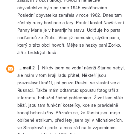
zastavil i v obci Skoky. Původní německé
obyvatelstvo bylo po roce 1945 vystěhováno.
Poslední obyvatelka zemřela v roce 1982. Dnes tam
zůstaly ruiny hostince a fary. Poutní kostel Navštívení
Panny Marie je v havarijním stavu. Udržuje ho parta
nadšenců ze Žlutic. Více již nemusím, slyším pána,
který o této obci hovoří. Mějte se hezky paní Zorko,
Jiří z brdských lesů.
|
....mail 2
Nikdy jsem na vodní nádrži Starina nebyl,
ale mám v tom kraji řadu přátel, Někteří jsou
pravoslavní kněží, jiní pouze Rusíni, ve vlastní verzi
Rusnaci. Takže mám odtamtud spoustu fotografií z
internetu, bohužel žádné pohlednice. Život tam stále
běží, jsou tam funkční kostelíky, kde se pravidelně
konají bohoslužby. Přiznám se, že Rusíni jsou moje
oblíbené etnikum, před lety jsem byl v Michalovcích,
ve Stropkově i jinde, a moc rád na to vzpomínám.