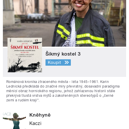
Šikmý kostel 3
Koupit
Románová kronika ztraceného města - léta 1945–1961. Karin
Lednická předkládá do značné míry převratný, dosavadní paradigma
měnící obraz hornického regionu, jehož zahlazenou historii stále
překrývá tlustá vrstva mýtů a zakořeněných stereotypů o „černé
zemi a rudém kraji“.
Kněhyně
Kaczi