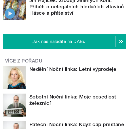
Jiří Hájíček: Zloději zelených koní.
Příběh o nelegálních hledačích vltavínů
i lásce a přátelství
Jak nás naladíte na DABu
VÍCE Z POŘADU
Nedělní Noční linka: Letní výprodeje
Sobotní Noční linka: Moje posedlost
železnicí
Páteční Noční linka: Když čáp přestane