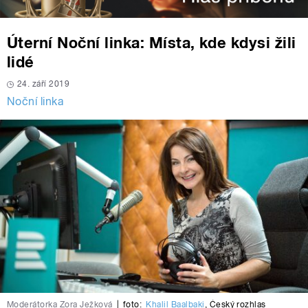
Úterní Noční linka: Místa, kde kdysi žili
lidé
24. září 2019
Noční linka
Moderátorka Zora Ježková
|
foto:
Khalil Baalbaki
,
Český rozhlas