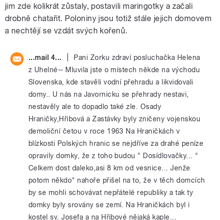
jim zde kolikrát zůstaly, postavili maringotky a začali
drobně chatařit. Poloniny jsou totiž stále jejich domovem
a nechtějí se vzdát svých kořenů.
|
...mail 4...
Pani Zorku zdraví posluchačka Helena
z Uhelné-- Mluvila jste o místech někde na východu
Slovenska, kde stavěli vodní přehradu a likvidovali
domy.. U nás na Javornicku se přehrady nestavi,
nestavěly ale to dopadlo také zle. Osady
Hraničky,Hřibová a Zastávky byly zničeny vojenskou
demoliční četou v roce 1963 Na Hraničkách v
blízkosti Polských hranic se nejdříve za drahé peníze
opravily domky, že z toho budou " Dosídlovačky... "
Celkem dost daleko,asi 8 km od vesnice... Jenže
potom někdo" nahoře přišel na to, že v těch domcích
by se mohli schovávat nepřátelé republiky a tak ty
domky byly srovány se zemí. Na Hraničkách byl i
kostel sv. Josefa a na Hřibové nějaká kaple...