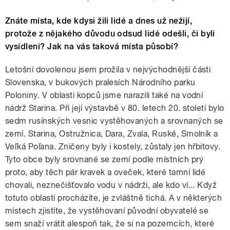
Znáte místa, kde kdysi žili lidé a dnes už nežijí,
protože z nějakého důvodu odsud lidé odešli, či byli
vysídleni? Jak na vás taková místa působí?
Letošní dovolenou jsem prožila v nejvýchodnější části
Slovenska, v bukových pralesích Národního parku
Poloniny. V oblasti kopců jsme narazili také na vodní
nádrž Starina. Při její výstavbě v 80. letech 20. století bylo
sedm rusínských vesnic vystěhovaných a srovnaných se
zemí. Starina, Ostružnica, Dara, Zvala, Ruské, Smolník a
Veľká Poľana. Zničeny byly i kostely, zůstaly jen hřbitovy.
Tyto obce byly srovnané se zemí podle místních prý
proto, aby těch pár kravek a oveček, které tamní lidé
chovali, neznečišťovalo vodu v nádrži, ale kdo ví... Když
totuto oblastí procházíte, je zvláštně tichá. A v některých
místech zjistíte, že vystěhovaní původní obyvatelé se
sem snaží vrátit alespoň tak, že si na pozemcích, které