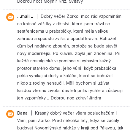
Dobrou noc! Mojmír Kříž, Svitavy
|
...mail...
Dobrý večer Zorko, moc rád vzpomínám
na krásné zážitky z dětství, které jsem trávil se
sestřenicema u prababičky, která měla velkou
zahradu a spoustu zvířat a opodál kravín. Bohužel
dům byl nedávno zbourán, protože se bude stavět
nový modernější. Po kravínu zbyla jen zřícenina. Při
každé nostalgické vzpomínce si vybavím každý
prostor starého domu, jeho vůni, když prababička
pekla vynikající dorty a koláče, které se bohužel
nikdo z rodiny nenaučil. Měli bychom si užívat
každou vteřinu života, čas letí příliš rychle a zůstavají
jen vzpomínky... Dobrou noc zdraví Jindra
|
Dana
Krásný dobrý večer všem posluchačům i
Vám, paní Zorko. Před několika lety, když se začaly
budovat Novomlýnské nádrže v kraji pod Pálavou, tak