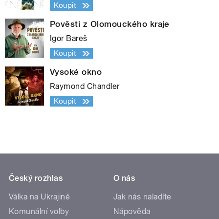
Koupit
Pověsti z Olomouckého kraje
Igor Bareš
Koupit
Vysoké okno
Raymond Chandler
Koupit
Český rozhlas
O nás
Válka na Ukrajině
Jak nás naladíte
Komunální volby
Nápověda