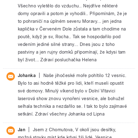
Všechno vyletělo do vzduchu.. Nejdříve některé
domy opravili a potom je vyhodili.. Připomínám, že je
to pohraničí na úplném severu Moravy... jen jedna
kaplička v Červeném Dole zůstala a tam chodíme na
poutě, když je sv, Rocha.. Tak se hospodařilo pod
vedením jediné silné strany... Dnes jsou z toho
pastviny a jen rujny domků připomínají, že kdysi tam
byl život... Zdraví posluchačka Helena
|
Johanka
Naše jihočeské moře pohltilo 12 vesnic.
Bylo to asi hodně těžké pro lidi, kteří museli opustit
své domovy. Minulý víkend bylo v Dolní Vltavici
laserová show znovu vynořeni vesnice, ale bohužel
selhala technika a nezdařilo se. I tak to bylo zajímavé
setkání. Zdraví všechny Johanka od Lipna
|
Jan
Jsem z Chomutova, V okolí jsou desítky,
možná stovky míst kde kdysi žili lidé. Vesnice,