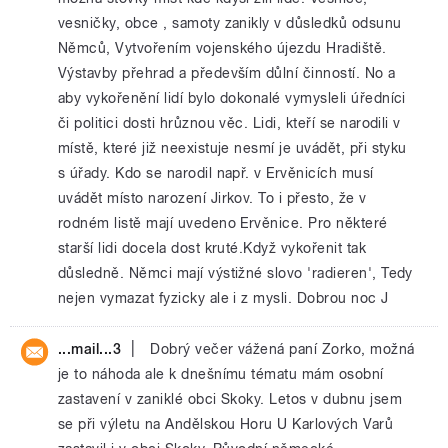
vesničky, obce , samoty zanikly v důsledků odsunu
Němců, Vytvořením vojenského újezdu Hradiště.
Výstavby přehrad a především důlní činností. No a
aby vykořenění lidí bylo dokonalé vymysleli úředníci
či politici dosti hrůznou věc. Lidi, kteří se narodili v
místě, které již neexistuje nesmí je uvádět, při styku
s úřady. Kdo se narodil např. v Ervěnicích musí
uvádět místo narození Jirkov. To i přesto, že v
rodném listě mají uvedeno Ervěnice. Pro některé
starší lidi docela dost kruté.Když vykořenit tak
důsledně. Němci mají výstižné slovo 'radieren', Tedy
nejen vymazat fyzicky ale i z mysli. Dobrou noc J
|
...mail...3
Dobrý večer vážená paní Zorko, možná
je to náhoda ale k dnešnímu tématu mám osobní
zastavení v zaniklé obci Skoky. Letos v dubnu jsem
se při výletu na Andělskou Horu U Karlových Varů