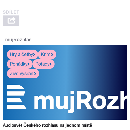
mujRozhlas
Hry a četby
Krimi
Pohádky
Pořady
Živé vysílání
Audiosvět Českého rozhlasu na jednom místě