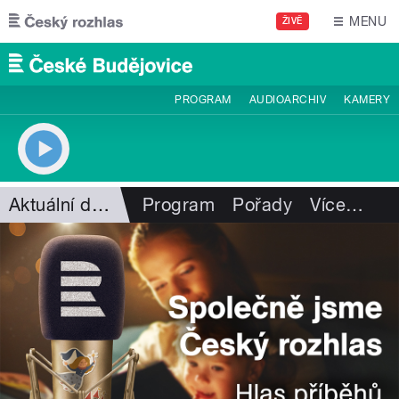
Přejít k hlavnímu obsahu
MENU
ŽIVĚ
PROGRAM
AUDIOARCHIV
KAMERY
Aktuální dění
Program
Pořady
Více
…