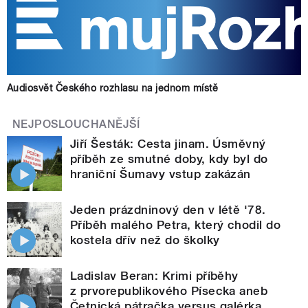
Audiosvět Českého rozhlasu na jednom místě
NEJPOSLOUCHANĚJŠÍ
Jiří Šesták: Cesta jinam. Úsměvný
příběh ze smutné doby, kdy byl do
hraniční Šumavy vstup zakázán
Jeden prázdninový den v létě '78.
Příběh malého Petra, který chodil do
kostela dřív než do školky
Ladislav Beran: Krimi příběhy
z prvorepublikového Písecka aneb
Četnická pátračka versus galérka