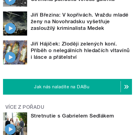
Jiří Březina: V kopřivách. Vraždu mladé
ženy na Novohradsku vyšetřuje
zasloužilý kriminalista Medek
Jiří Hájíček: Zloději zelených koní.
Příběh o nelegálních hledačích vltavínů
i lásce a přátelství
Jak nás naladíte na DABu
VÍCE Z POŘADU
Stretnutie s Gabrielem Sedlákem