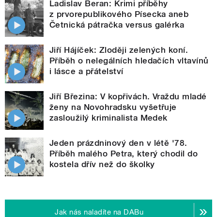
Ladislav Beran: Krimi příběhy
z prvorepublikového Písecka aneb
Četnická pátračka versus galérka
Jiří Hájíček: Zloději zelených koní.
Příběh o nelegálních hledačích vltavínů
i lásce a přátelství
Jiří Březina: V kopřivách. Vraždu mladé
ženy na Novohradsku vyšetřuje
zasloužilý kriminalista Medek
Jeden prázdninový den v létě '78.
Příběh malého Petra, který chodil do
kostela dřív než do školky
Jak nás naladíte na DABu