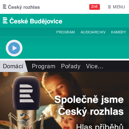
Přejít k hlavnímu obsahu
MENU
ŽIVĚ
PROGRAM
AUDIOARCHIV
KAMERY
Domácí
Program
Pořady
Více
…