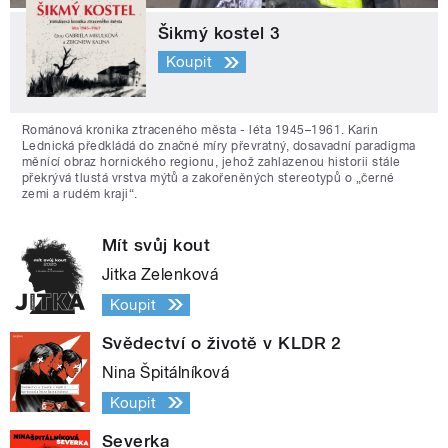
Šikmý kostel 3
Koupit
Románová kronika ztraceného města - léta 1945–1961. Karin
Lednická předkládá do značné míry převratný, dosavadní paradigma
měnící obraz hornického regionu, jehož zahlazenou historii stále
překrývá tlustá vrstva mýtů a zakořeněných stereotypů o „černé
zemi a rudém kraji“.
Mít svůj kout
Jitka Zelenková
Koupit
Svědectví o životě v KLDR 2
Nina Špitálníková
Koupit
Severka