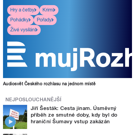
Hry a četby
Krimi
Pohádky
Pořady
Živé vysílání
Audiosvět Českého rozhlasu na jednom místě
NEJPOSLOUCHANĚJŠÍ
Jiří Šesták: Cesta jinam. Úsměvný
příběh ze smutné doby, kdy byl do
hraniční Šumavy vstup zakázán