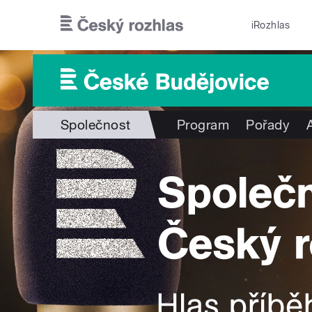
Přejít k hlavnímu obsahu
iRozhlas
Společnost
Program
Pořady