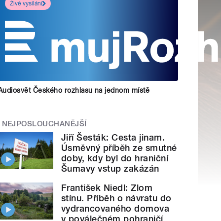
Živé vysílání
Audiosvět Českého rozhlasu na jednom místě
NEJPOSLOUCHANĚJŠÍ
Jiří Šesták: Cesta jinam.
Úsměvný příběh ze smutné
doby, kdy byl do hraniční
Šumavy vstup zakázán
František Niedl: Zlom
stínu. Příběh o návratu do
vydrancovaného domova
v poválečném pohraničí