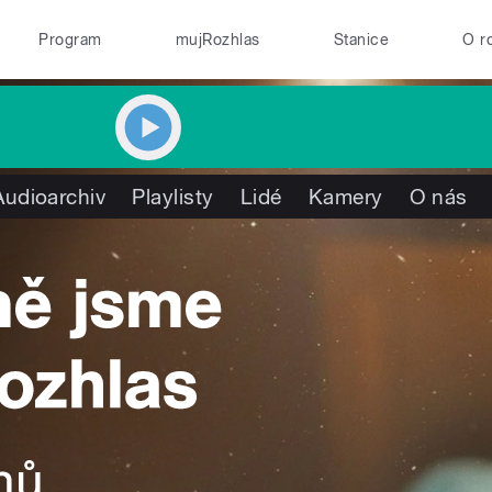
Program
mujRozhlas
Stanice
O r
Audioarchiv
Playlisty
Lidé
Kamery
O nás