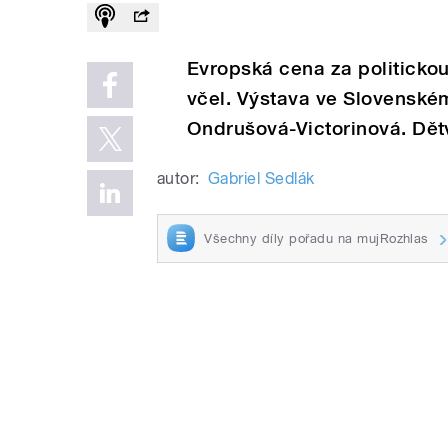
Evropská cena za politicko
včel. Výstava ve Slovenském
Ondrušová-Victorinová. Dětv
autor:
Gabriel Sedlák
Všechny díly pořadu na mujRozhlas