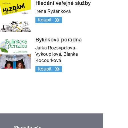
Hledání veřejné služby
Irena Ryšánková
Koupit
Bylinková poradna
Jarka Rozsypalová-
Vykoupilová, Blanka
Kocourková
Koupit
Sledujte nás