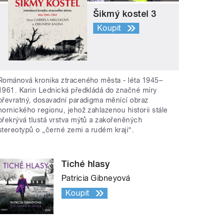
Šikmý kostel 3
Koupit
Románová kronika ztraceného města - léta 1945–
1961. Karin Lednická předkládá do značné míry
převratný, dosavadní paradigma měnící obraz
hornického regionu, jehož zahlazenou historii stále
překrývá tlustá vrstva mýtů a zakořeněných
stereotypů o „černé zemi a rudém kraji“.
Tiché hlasy
Patricia Gibneyová
Koupit