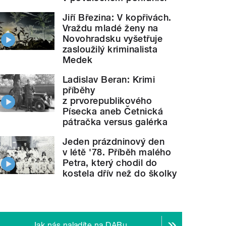
Jiří Březina: V kopřivách.
Vraždu mladé ženy na
Novohradsku vyšetřuje
zasloužilý kriminalista
Medek
Ladislav Beran: Krimi
příběhy
z prvorepublikového
Písecka aneb Četnická
pátračka versus galérka
Jeden prázdninový den
v létě '78. Příběh malého
Petra, který chodil do
kostela dřív než do školky
Jak nás naladíte na DABu