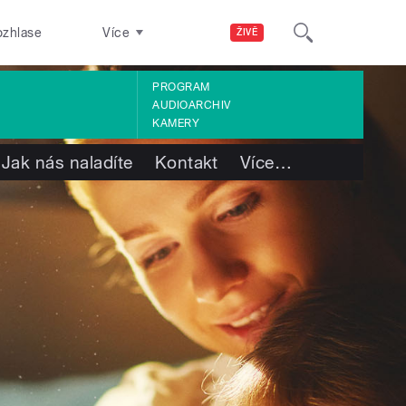
ozhlase
Více
ŽIVĚ
PROGRAM
AUDIOARCHIV
KAMERY
Jak nás naladíte
Kontakt
Více
…