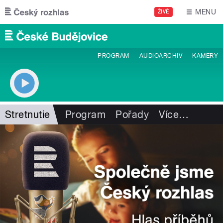
Přejít k hlavnímu obsahu
MENU
ŽIVĚ
PROGRAM
AUDIOARCHIV
KAMERY
Stretnutie
Program
Pořady
Více
…