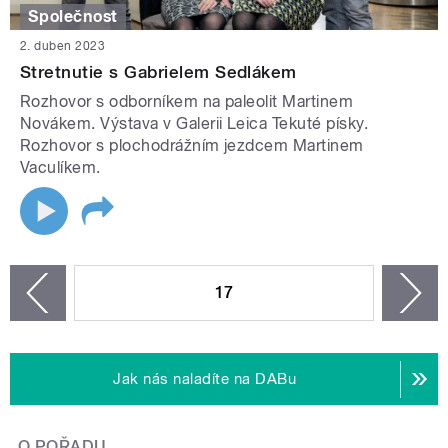
Společnost
2. duben 2023
Stretnutie s Gabrielem Sedlákem
Rozhovor s odborníkem na paleolit Martinem
Novákem. Výstava v Galerii Leica Tekuté písky.
Rozhovor s plochodrážním jezdcem Martinem
Vaculíkem.
STRÁNKY
17
n
zí
Jak nás naladíte na DABu
O POŘADU