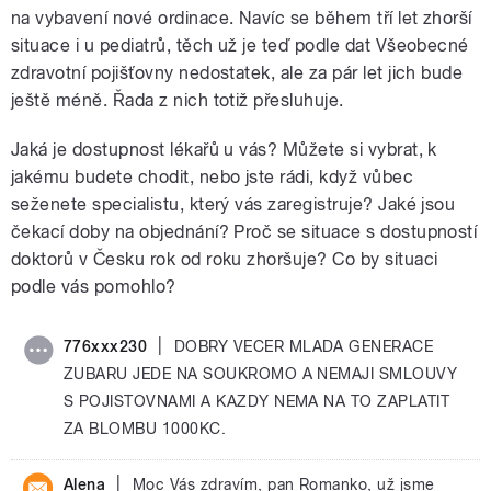
na vybavení nové ordinace. Navíc se během tří let zhorší
situace i u pediatrů, těch už je teď podle dat Všeobecné
zdravotní pojišťovny nedostatek, ale za pár let jich bude
ještě méně. Řada z nich totiž přesluhuje.
Jaká je dostupnost lékařů u vás? Můžete si vybrat, k
jakému budete chodit, nebo jste rádi, když vůbec
seženete specialistu, který vás zaregistruje? Jaké jsou
čekací doby na objednání? Proč se situace s dostupností
doktorů v Česku rok od roku zhoršuje? Co by situaci
podle vás pomohlo?
|
776xxx230
DOBRY VECER MLADA GENERACE
ZUBARU JEDE NA SOUKROMO A NEMAJI SMLOUVY
S POJISTOVNAMI A KAZDY NEMA NA TO ZAPLATIT
ZA BLOMBU 1000KC.
|
Alena
Moc Vás zdravím, pan Romanko, už jsme