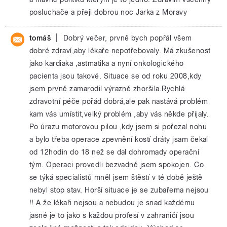
posluchače a přeji dobrou noc Jarka z Moravy
|
tomáš
Dobrý večer, prvně bych popřál všem
dobré zdraví,aby lékaře nepotřebovaly. Má zkušenost
jako kardiaka ,astmatika a nyní onkologického
pacienta jsou takové. Situace se od roku 2008,kdy
jsem prvně zamarodil výrazně zhoršila.Rychlá
zdravotní péče pořád dobrá,ale pak nastává problém
kam vás umístit,velký problém ,aby vás někde přijaly.
Po úrazu motorovou pilou ,kdy jsem si pořezal nohu
a bylo třeba operace zpevnění kostí dráty jsam čekal
od 12hodin do 18 než se dal dohromady operační
tým. Operaci provedli bezvadně jsem spokojen. Co
se týká specialistů mněl jsem štěstí v té době ještě
nebyl stop stav. Horší situace je se zubařema nejsou
!! A že lékaři nejsou a nebudou je snad každému
jasné je to jako s každou profesí v zahraničí jsou