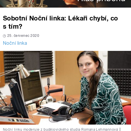
Sobotní Noční linka: Lékaři chybí, co
s tím?
25. červenec 2020
Noční linka
Noční linku moderuje z budějovického studia Romana Lehmannová
|