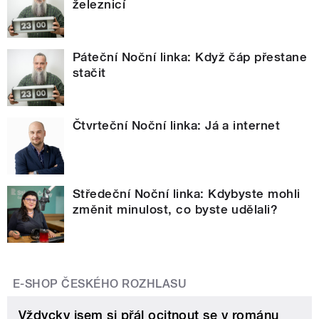
železnicí
Páteční Noční linka: Když čáp přestane
stačit
Čtvrteční Noční linka: Já a internet
Středeční Noční linka: Kdybyste mohli
změnit minulost, co byste udělali?
E-SHOP ČESKÉHO ROZHLASU
Vždycky jsem si přál ocitnout se v románu