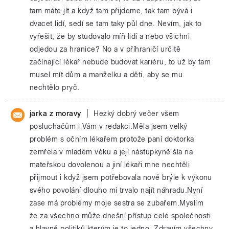
tam máte jít a když tam přijdeme, tak tam bývá i
dvacet lidí, sedí se tam taky půl dne. Nevím, jak to
vyřešit, že by studovalo míň lidí a nebo všichni
odjedou za hranice? No a v příhraničí určitě
začínající lékař nebude budovat kariéru, to už by tam
musel mít dům a manželku a děti, aby se mu
nechtělo pryč.
|
jarka z moravy
Hezký dobrý večer všem
posluchačům i Vám v redakci.Měla jsem velký
problém s očním lékařem protože paní doktorka
zemřela v mladém věku a její nástupkyně šla na
mateřskou dovolenou a jiní lékaři mne nechtěli
přijmout i když jsem potřebovala nové brýle k výkonu
svého povolání dlouho mi trvalo najít náhradu.Nyní
zase má problémy moje sestra se zubařem.Myslím
že za všechno může dnešní přístup celé společnosti
a hlavně politiků kterým je to jedno. Zdravím všechny