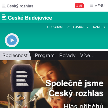
Přejít k hlavnímu obsahu
MENU
ŽIVĚ
PROGRAM
AUDIOARCHIV
KAMERY
Společnost
Program
Pořady
Více
…