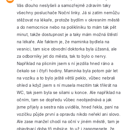
Vás dlouho neslyšeli a samozřejmě zdravím taky
všechny posluchače Noční linky. Já si zatím nemůžu
stěžovat na lékaře, protože bydlím v okresním městě
a do nemocnice nebo na polikliniku to mám tak pět
minut, takže dostupnost je a taky mám možná štěstí
na lékaře. Ale faktem je, že maminka bydlela na
vesnici, tam sice obvodní doktorka byla úžasná, ale
za odborníky jet do města, tak to bylo o nervy.
Například na plicním jsem s ní jezdila hned ráno a
čekalo se i čtyři hodiny. Maminka byla potom pár let
na vozíku a to bylo ještě větší peklo, vůbec nebrali
ohled a když jsem s ní musela mezitím tak třikrát na
WC, tak jsem byla se silami u konce. Ale například na
očním, tam se dopředu vůbec neobjednává a jak
jsme přijely a sestra nás uviděla, hned řekla, paní na
vozíčku půjde první a opravdu nikdo neřekl ani slovo.
Ale zase manžel chodí na oční v jiném městě, tam je
objednací doba tři měsíce, to už i zapomenete, že