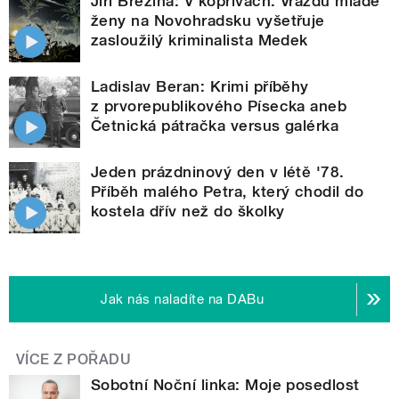
Jiří Březina: V kopřivách. Vraždu mladé
ženy na Novohradsku vyšetřuje
zasloužilý kriminalista Medek
Ladislav Beran: Krimi příběhy
z prvorepublikového Písecka aneb
Četnická pátračka versus galérka
Jeden prázdninový den v létě '78.
Příběh malého Petra, který chodil do
kostela dřív než do školky
Jak nás naladíte na DABu
VÍCE Z POŘADU
Sobotní Noční linka: Moje posedlost