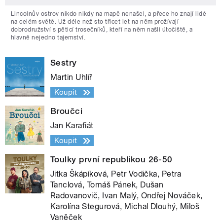
Lincolnův ostrov nikdo nikdy na mapě nenašel, a přece ho znají lidé
na celém světě. Už déle než sto třicet let na něm prožívají
dobrodružství s pěticí trosečníků, kteří na něm našli útočiště, a
hlavně nejedno tajemství.
Sestry
Martin Uhlíř
Koupit
Broučci
Jan Karafiát
Koupit
Toulky první republikou 26-50
Jitka Škápíková, Petr Vodička, Petra
Tanclová, Tomáš Pánek, Dušan
Radovanovič, Ivan Malý, Ondřej Nováček,
Karolína Stegurová, Michal Dlouhý, Miloš
Vaněček