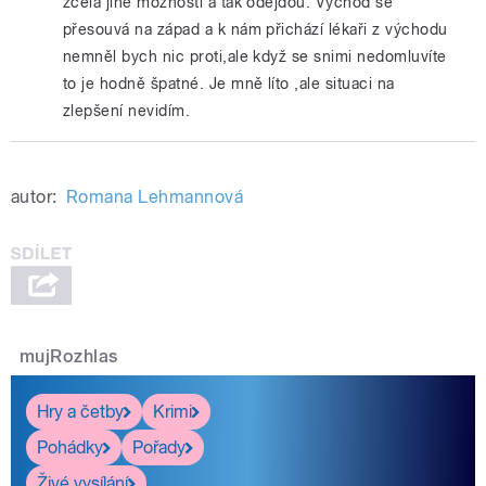
zcela jiné možnosti a tak odejdou. Východ se
přesouvá na západ a k nám přichází lékaři z východu
nemněl bych nic proti,ale když se snimi nedomluvíte
to je hodně špatné. Je mně líto ,ale situaci na
zlepšení nevidím.
autor:
Romana Lehmannová
mujRozhlas
Hry a četby
Krimi
Pohádky
Pořady
Živé vysílání