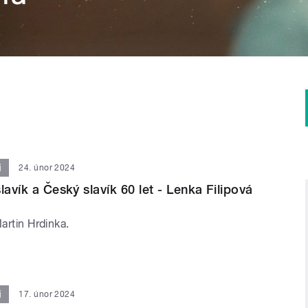
i
24. únor 2024
lavík a Český slavík 60 let - Lenka Filipová
Martin Hrdinka.
i
17. únor 2024