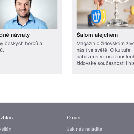
dné návraty
Šalom alejchem
hy českých herců a
Magazín o židovském živ
ů.
nás i ve světě. O kultuře,
náboženství, osobnostec
židovské současnosti i hist
zhlas
O nás
ysílání
Jak nás naladíte