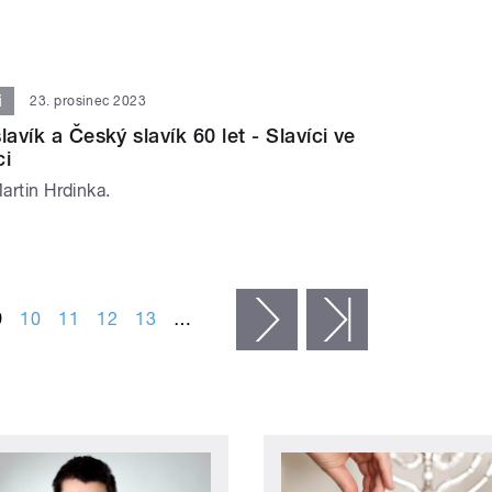
i
23. prosinec 2023
lavík a Český slavík 60 let - Slavíci ve
ci
Martin Hrdinka.
9
10
11
12
13
…
následující ›
poslední »