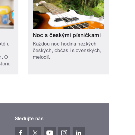
Noc s českými písničkami
otě u
Každou noc hodina hezkých
českých, občas i slovenských,
h. O
melodií.
orii.
Sledujte nás