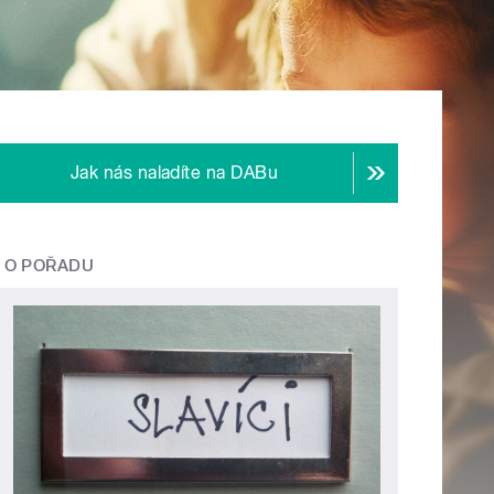
Jak nás naladíte na DABu
O POŘADU