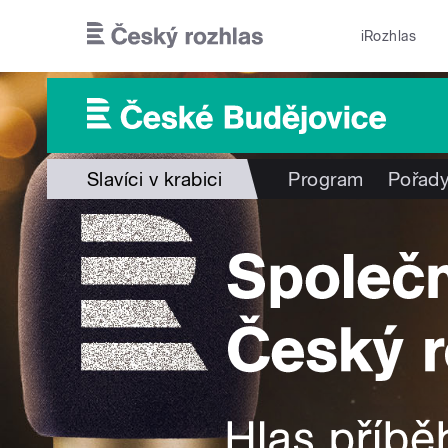
Přejít k hlavnímu obsahu
iRozhlas
Slavíci v krabici
Program
Pořad