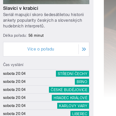
Slavíci v krabici
Seriál mapující skoro šedesátiletou historii
ankety popularity českých a slovenských
hudebních interpretů.
Délka pořadu:
56 minut
Více o pořadu
Čas vysílání
sobota 20:04
STŘEDNÍ ČECHY
sobota 20:04
BRNO
sobota 20:04
ČESKÉ BUDĚJOVICE
sobota 20:04
HRADEC KRÁLOVÉ
sobota 20:04
KARLOVY VARY
sobota 20:04
LIBEREC