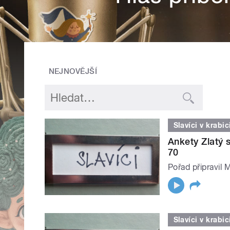
NEJNOVĚJŠÍ
Slavíci v krabic
Ankety Zlatý s
70
Pořad připravil 
Slavíci v krabic