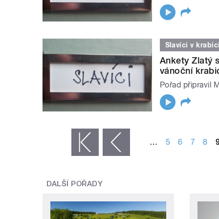
Slavíci v krabic
Ankety Zlatý s
vánoční krabi
Pořad připravil 
STRÁNKY
…
5
6
7
8
« první
‹ předchozí
DALŠÍ POŘADY