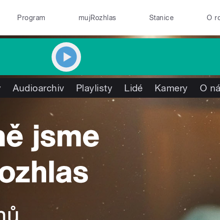
Program
mujRozhlas
Stanice
O r
y
Audioarchiv
Playlisty
Lidé
Kamery
O n