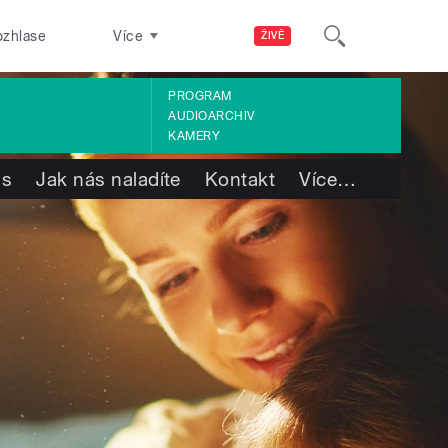
ozhlase
Více
ŽIVĚ
PROGRAM
AUDIOARCHIV
KAMERY
ás
Jak nás naladíte
Kontakt
Více
…