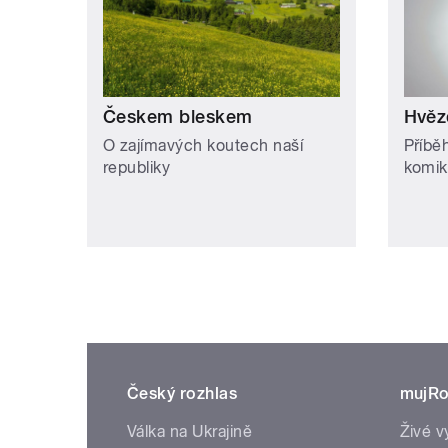
Českem bleskem
Hvěz
O zajímavých koutech naší
Příbě
republiky
komik
Český rozhlas
mujRo
Válka na Ukrajině
Živé v