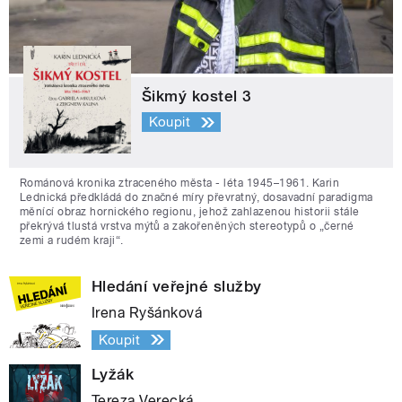
Šikmý kostel 3
Koupit
Románová kronika ztraceného města - léta 1945–1961. Karin
Lednická předkládá do značné míry převratný, dosavadní paradigma
měnící obraz hornického regionu, jehož zahlazenou historii stále
překrývá tlustá vrstva mýtů a zakořeněných stereotypů o „černé
zemi a rudém kraji“.
Hledání veřejné služby
Irena Ryšánková
Koupit
Lyžák
Tereza Verecká