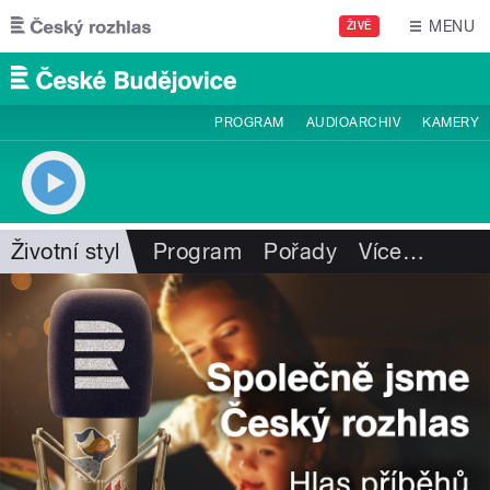
Přejít k hlavnímu obsahu
MENU
ŽIVĚ
PROGRAM
AUDIOARCHIV
KAMERY
Životní styl
Program
Pořady
Více
…