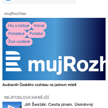
mujRozhlas
Hry a četby
Krimi
Pohádky
Pořady
Živé vysílání
Audiosvět Českého rozhlasu na jednom místě
NEJPOSLOUCHANĚJŠÍ
Jiří Šesták: Cesta jinam. Úsměvný