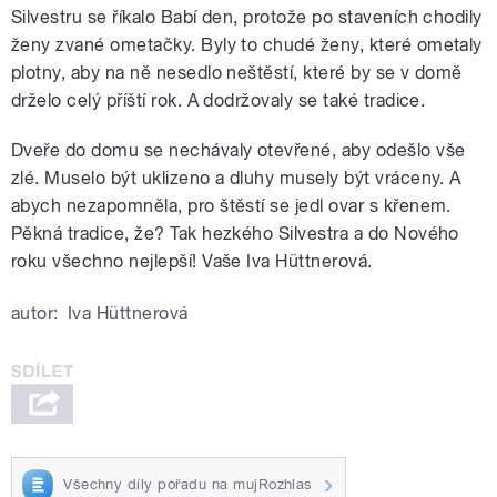
Silvestru se říkalo Babí den, protože po staveních chodily
ženy zvané ometačky. Byly to chudé ženy, které ometaly
plotny, aby na ně nesedlo neštěstí, které by se v domě
drželo celý příští rok. A dodržovaly se také tradice.
Dveře do domu se nechávaly otevřené, aby odešlo vše
zlé. Muselo být uklizeno a dluhy musely být vráceny. A
abych nezapomněla, pro štěstí se jedl ovar s křenem.
Pěkná tradice, že? Tak hezkého Silvestra a do Nového
roku všechno nejlepší! Vaše Iva Hüttnerová.
autor:
Iva Hüttnerová
Všechny díly pořadu na mujRozhlas