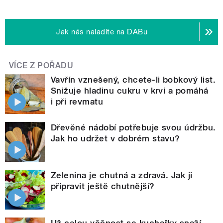
Jak nás naladíte na DABu
VÍCE Z POŘADU
Vavřín vznešený, chcete-li bobkový list.
Snižuje hladinu cukru v krvi a pomáhá
i při revmatu
Dřevěné nádobí potřebuje svou údržbu.
Jak ho udržet v dobrém stavu?
Zelenina je chutná a zdravá. Jak ji
připravit ještě chutnější?
Už celou věčnost se kuchařky snaží