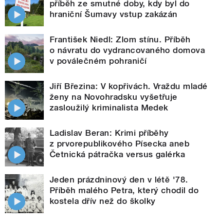
příběh ze smutné doby, kdy byl do
hraniční Šumavy vstup zakázán
František Niedl: Zlom stínu. Příběh
o návratu do vydrancovaného domova
v poválečném pohraničí
Jiří Březina: V kopřivách. Vraždu mladé
ženy na Novohradsku vyšetřuje
zasloužilý kriminalista Medek
Ladislav Beran: Krimi příběhy
z prvorepublikového Písecka aneb
Četnická pátračka versus galérka
Jeden prázdninový den v létě '78.
Příběh malého Petra, který chodil do
kostela dřív než do školky