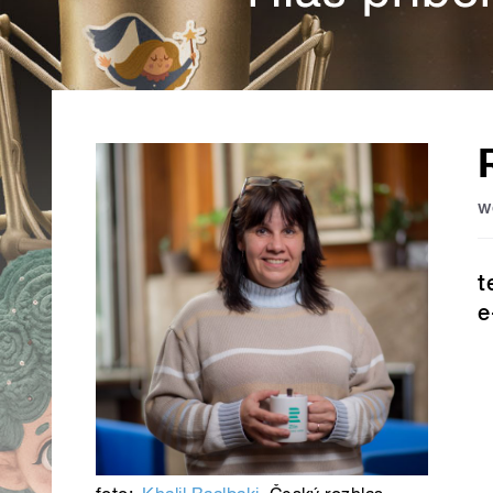
w
t
e