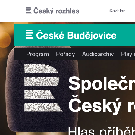
Přejít k hlavnímu obsahu
iRozhlas
Program
Pořady
Audioarchiv
Playl