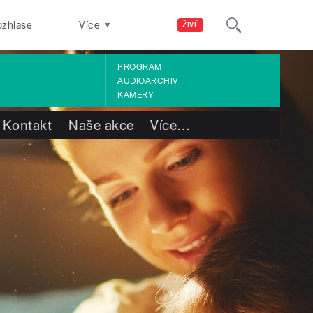
ozhlase
Více
ŽIVĚ
PROGRAM
AUDIOARCHIV
KAMERY
Kontakt
Naše akce
Více
…