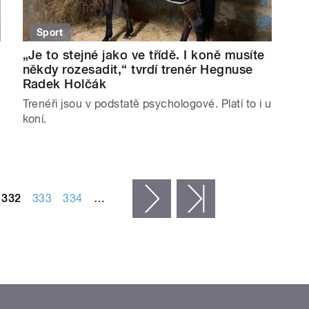
Sport
„Je to stejné jako ve třídě. I koně musíte
někdy rozesadit,“ tvrdí trenér Hegnuse
Radek Holčák
Trenéři jsou v podstatě psychologové. Platí to i u
koní.
332
333
334
…
následující ›
poslední »