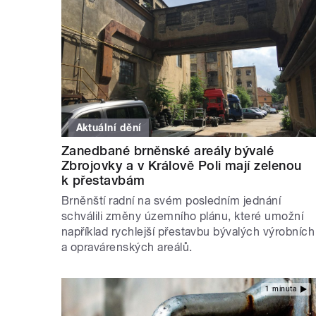
Aktuální dění
Zanedbané brněnské areály bývalé
Zbrojovky a v Králově Poli mají zelenou
k přestavbám
Brněnští radní na svém posledním jednání
schválili změny územního plánu, které umožní
například rychlejší přestavbu bývalých výrobních
a opravárenských areálů.
1 minuta