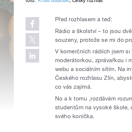
foto:
Khalil Baalbaki
,
Český rozhlas
Před rozhlasem a teď:
Rádio a školství – to jsou dvě
souzeny, protože se mi do pra
V komerčních rádiích jsem si
moderátorkou, zprávařkou i 
webu a sociálním sítím. Na int
Českého rozhlasu Zlín, abyst
co vás zajímá.
No a k tomu ‚rozdávám rozum
studentům na vysoké škole, c
svého koníčka.