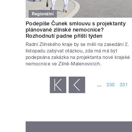
Regionální
Podepíše Čunek smlouvu s projektanty
plánované zlínské nemocnice?
Rozhodnutí padne příští týden
Radní Zlínského kraje by se měli na zasedání 2.
listopadu zabývat otázkou, zda má má být
podepsána zakázka na projektanta nové krajské
nemocnice ve Zlíně-Malenovicích.
STRÁNKY
…
330
331
« první
‹ předchozí