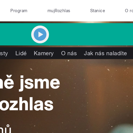
Program
mujRozhlas
Stanice
O r
isty
Lidé
Kamery
O nás
Jak nás naladíte