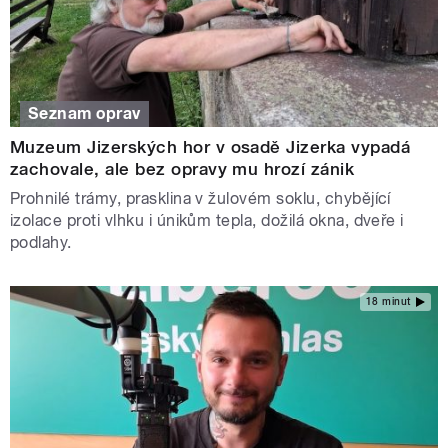
Seznam oprav
Muzeum Jizerských hor v osadě Jizerka vypadá
zachovale, ale bez opravy mu hrozí zánik
Prohnilé trámy, prasklina v žulovém soklu, chybějící
izolace proti vlhku i únikům tepla, dožilá okna, dveře i
podlahy.
18 minut