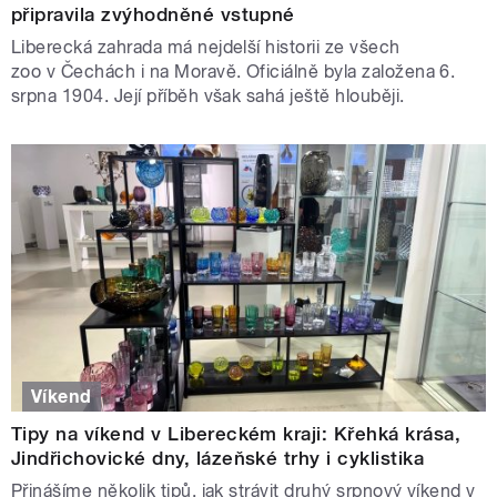
připravila zvýhodněné vstupné
Liberecká zahrada má nejdelší historii ze všech
zoo v Čechách i na Moravě. Oficiálně byla založena 6.
srpna 1904. Její příběh však sahá ještě hlouběji.
Víkend
Tipy na víkend v Libereckém kraji: Křehká krása,
Jindřichovické dny, lázeňské trhy i cyklistika
Přinášíme několik tipů, jak strávit druhý srpnový víkend v