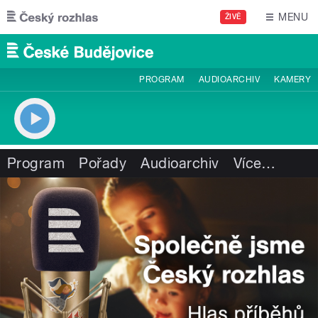
Přejít k hlavnímu obsahu
MENU
ŽIVĚ
PROGRAM
AUDIOARCHIV
KAMERY
Program
Pořady
Audioarchiv
Více
…