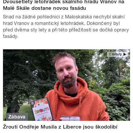
Dvousetletý letohrádek skalního hradu Vranov na
Malé Skále dostane novou fasádu
Snad na žádné pohlednici z Maloskalska nechybí skalní
hrad Vranov a romantický letohrádek. Dokončený byl
před dvěma sty lety a při této příležitosti se dočká opravy
fasády.
2 minuty
Zábava
Žrouti Ondřeje Musila z Liberce jsou škodolibí