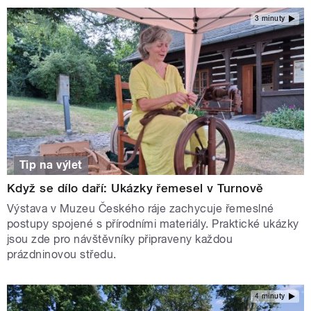
3 minuty
Tip na výlet
Když se dílo daří: Ukázky řemesel v Turnově
Výstava v Muzeu Českého ráje zachycuje řemeslné
postupy spojené s přírodními materiály. Praktické ukázky
jsou zde pro návštěvníky připraveny každou
prázdninovou středu.
4 minuty