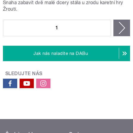
Snaha zabavit dvě malé dcery stála u zrodu karetní hry
Žrouti.
STRÁNKY
1
n
Jak nás naladíte na DABu
SLEDUJTE NÁS