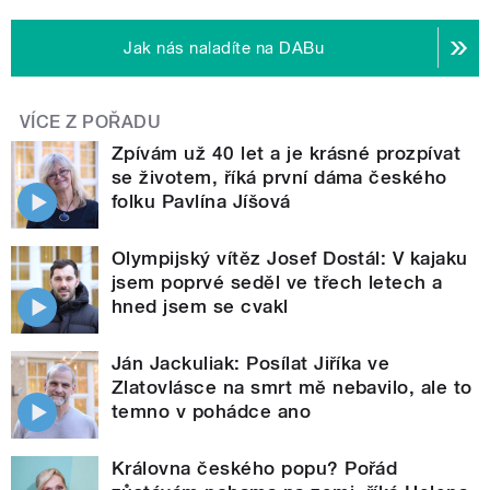
Jak nás naladíte na DABu
VÍCE Z POŘADU
Zpívám už 40 let a je krásné prozpívat
se životem, říká první dáma českého
folku Pavlína Jíšová
Olympijský vítěz Josef Dostál: V kajaku
jsem poprvé seděl ve třech letech a
hned jsem se cvakl
Ján Jackuliak: Posílat Jiříka ve
Zlatovlásce na smrt mě nebavilo, ale to
temno v pohádce ano
Královna českého popu? Pořád