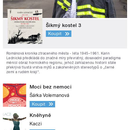
Šikmý kostel 3
Koupit
Románová kronika ztraceného města - léta 1945–1961. Karin
Lednická předkládá do značné míry převratný, dosavadní paradigma
měnící obraz hornického regionu, jehož zahlazenou historii stále
překrývá tlustá vrstva mýtů a zakořeněných stereotypů o „černé
zemi a rudém kraji“.
Moci bez nemoci
Šárka Volemanová
Koupit
Kněhyně
Kaczi