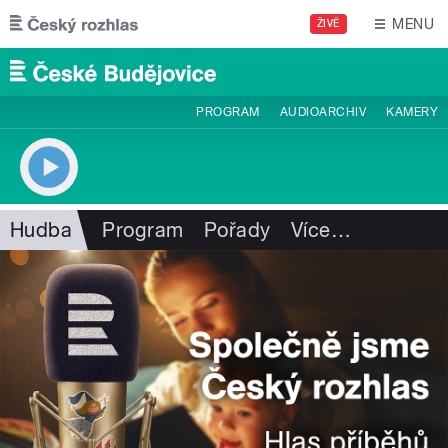
Přejít k hlavnímu obsahu
MENU
ŽIVĚ
PROGRAM
AUDIOARCHIV
KAMERY
Hudba
Program
Pořady
Více
…