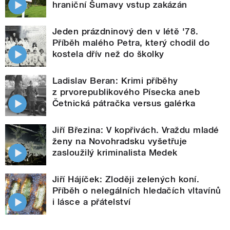
hraniční Šumavy vstup zakázán
Jeden prázdninový den v létě '78.
Příběh malého Petra, který chodil do
kostela dřív než do školky
Ladislav Beran: Krimi příběhy
z prvorepublikového Písecka aneb
Četnická pátračka versus galérka
Jiří Březina: V kopřivách. Vraždu mladé
ženy na Novohradsku vyšetřuje
zasloužilý kriminalista Medek
Jiří Hájíček: Zloději zelených koní.
Příběh o nelegálních hledačích vltavínů
i lásce a přátelství