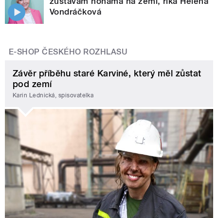
zůstávám nohama na zemi, říká Helena
Vondráčková
E-SHOP ČESKÉHO ROZHLASU
Závěr příběhu staré Karviné, který měl zůstat
pod zemí
Karin Lednická, spisovatelka