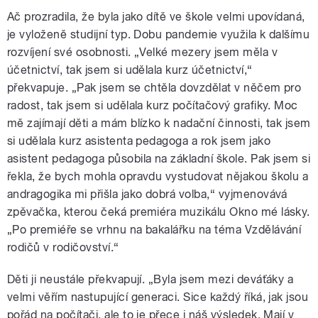
Ač prozradila, že byla jako dítě ve škole velmi upovídaná,
je vyloženě studijní typ. Dobu pandemie využila k dalšímu
rozvíjení své osobnosti. „Velké mezery jsem měla v
účetnictví, tak jsem si udělala kurz účetnictví,“
překvapuje. „Pak jsem se chtěla dovzdělat v něčem pro
radost, tak jsem si udělala kurz počítačový grafiky. Moc
mě zajímají děti a mám blízko k nadační činnosti, tak jsem
si udělala kurz asistenta pedagoga a rok jsem jako
asistent pedagoga působila na základní škole. Pak jsem si
řekla, že bych mohla opravdu vystudovat nějakou školu a
andragogika mi přišla jako dobrá volba,“ vyjmenovává
zpěvačka, kterou čeká premiéra muzikálu Okno mé lásky.
„Po premiéře se vrhnu na bakalářku na téma Vzdělávání
rodičů v rodičovství.“
Děti ji neustále překvapují. „Byla jsem mezi deváťáky a
velmi věřím nastupující generaci. Sice každý říká, jak jsou
pořád na počítači, ale to je přece i náš výsledek. Mají v