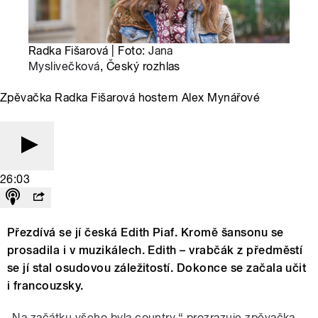
Radka Fišarová | Foto:
Jana
Myslivečková
, Český rozhlas
Zpěvačka Radka Fišarová hostem Alex Mynářové
26:03
Přezdívá se jí česká Edith Piaf. Kromě šansonu se
prosadila i v muzikálech. Edith – vrabčák z předměstí
se jí stal osudovou záležitostí. Dokonce se začala učit
i francouzsky.
„Na začátku všeho byla country,“ prozrazuje zpěvačka