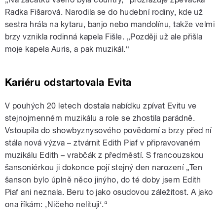
Radka Fišarová. Narodila se do hudební rodiny, kde už
sestra hrála na kytaru, banjo nebo mandolínu, takže velmi
brzy vznikla rodinná kapela Fišle. „Později už ale přišla
moje kapela Auris, a pak muzikál.“
Kariéru odstartovala Evita
V pouhých 20 letech dostala nabídku zpívat Evitu ve
stejnojmenném muzikálu a role se zhostila parádně.
Vstoupila do showbyznysového povědomí a brzy před ní
stála nová výzva – ztvárnit Edith Piaf v připravovaném
muzikálu Edith – vrabčák z předměstí. S francouzskou
šansoniérkou ji dokonce pojí stejný den narození „Ten
šanson bylo úplně něco jinýho, do té doby jsem Edith
Piaf ani neznala. Beru to jako osudovou záležitost. A jako
ona říkám: ‚Ničeho nelituji‘.“