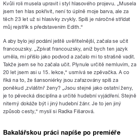
Kvůli roli musela upravit i styl hlasového projevu. „Musela
jsem ten hlas pokřivit, není to úplně moje barva, ale za
těch 23 let už si hlasivky zvykly. Spíš je náročné střídat
můj rejstřík s představením Edith.“
A aby bylo její podání ještě uvěřitelnější, začala se učit
francouzsky. „Zpívat francouzsky, aniž bych ten jazyk
uměla, mi přišlo jako podvod a začalo mi to strašně vadit.
Takže jsem se ho začala učit. Plynule určitě nemluvím, za
20 let jsem asi u 15. lekce,“ usmívá se zpěvačka. A co
říká na to, že šansoniérky jsou zařazovány spíš za
poněkud ‚zvláštní‘ ženy? „Jsou stejné jako ostatní ženy,
je to pěvecká disciplína a určité hudební vyjádření. Stejně
niterný dokáže být i jiný hudební žánr. Je to jen jiný
způsob cesty,“ myslí si Radka Fišarová.
Bakalářskou práci napíše po premiéře