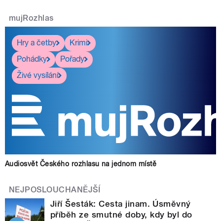
mujRozhlas
Hry a četby
Krimi
Pohádky
Pořady
Živé vysílání
Audiosvět Českého rozhlasu na jednom místě
NEJPOSLOUCHANĚJŠÍ
Jiří Šesták: Cesta jinam. Úsměvný
příběh ze smutné doby, kdy byl do