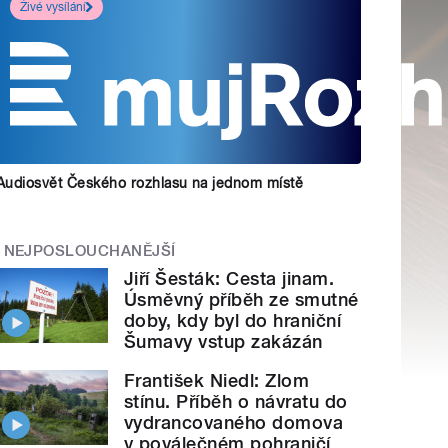
Živé vysílání
Audiosvět Českého rozhlasu na jednom místě
NEJPOSLOUCHANĚJŠÍ
Jiří Šesták: Cesta jinam.
Úsměvný příběh ze smutné
doby, kdy byl do hraniční
Šumavy vstup zakázán
František Niedl: Zlom
stínu. Příběh o návratu do
vydrancovaného domova
v poválečném pohraničí