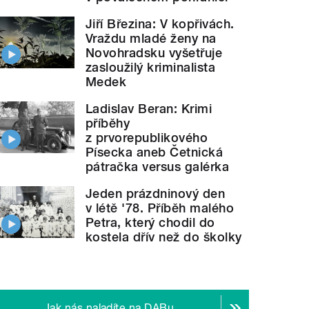
Jiří Březina: V kopřivách.
Vraždu mladé ženy na
Novohradsku vyšetřuje
zasloužilý kriminalista
Medek
Ladislav Beran: Krimi
příběhy
z prvorepublikového
Písecka aneb Četnická
pátračka versus galérka
Jeden prázdninový den
v létě '78. Příběh malého
Petra, který chodil do
kostela dřív než do školky
Jak nás naladíte na DABu