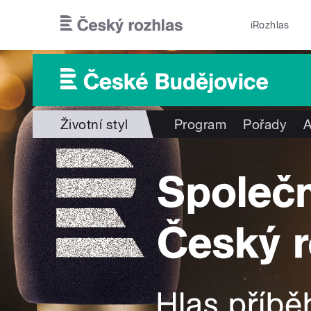
Přejít k hlavnímu obsahu
iRozhlas
Životní styl
Program
Pořady
A