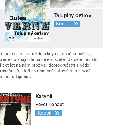
Tajuplný ostrov
Koupit
Lincolnův ostrov nikdo nikdy na mapě nenašel, a
přece ho znají lidé na celém světě. Už déle než sto
třicet let na něm prožívají dobrodružství s pěticí
trosečníků, kteří na něm našli útočiště, a hlavně
nejedno tajemství.
Katyně
Pavel Kohout
Koupit