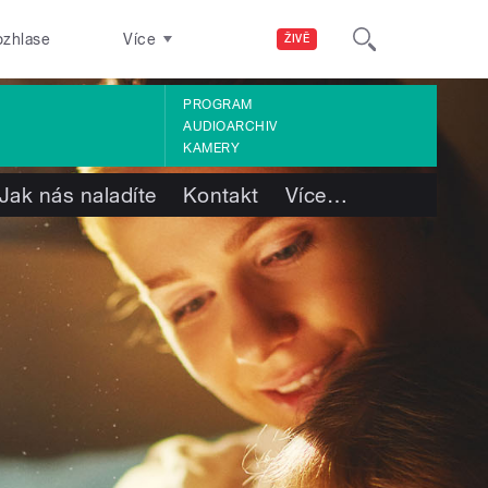
ozhlase
Více
ŽIVĚ
PROGRAM
AUDIOARCHIV
KAMERY
Jak nás naladíte
Kontakt
Více
…