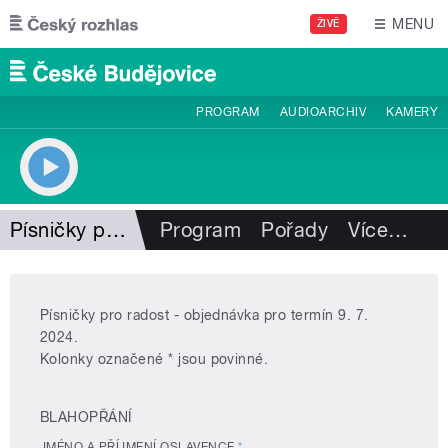
Přejít k hlavnímu obsahu
MENU
ŽIVĚ
PROGRAM
AUDIOARCHIV
KAMERY
Písničky pro radost
Program
Pořady
Více
…
Písničky pro radost - objednávka pro termín 9. 7.
2024.
Kolonky označené * jsou povinné.
BLAHOPŘÁNÍ
JMÉNO A PŘÍJMENÍ OSLAVENCE
*