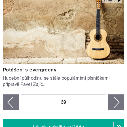
25 minut
Potěšení s evergreeny
Hudební půlhodinu se stále populárními písničkami
připravil Pavel Zajíc.
STRÁNKY
39
n
zí
Jak nás naladíte na DABu