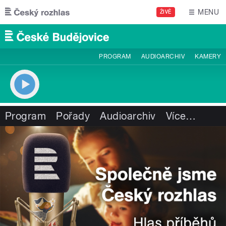
Přejít k hlavnímu obsahu
MENU
ŽIVĚ
PROGRAM
AUDIOARCHIV
KAMERY
Program
Pořady
Audioarchiv
Více
…