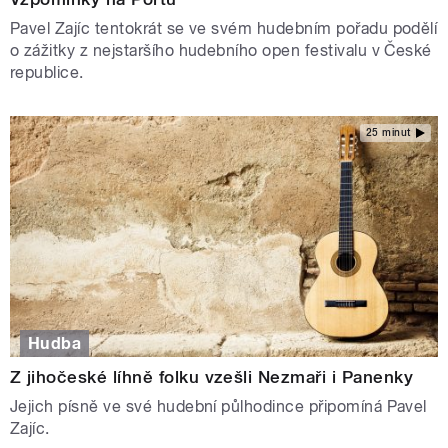
Pavel Zajíc tentokrát se ve svém hudebním pořadu podělí
o zážitky z nejstaršího hudebního open festivalu v České
republice.
25 minut
Hudba
Z jihočeské líhně folku vzešli Nezmaři i Panenky
Jejich písně ve své hudební půlhodince připomíná Pavel
Zajíc.