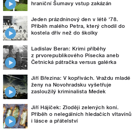
hraniční Šumavy vstup zakázán
Jeden prázdninový den v létě '78.
Příběh malého Petra, který chodil do
kostela dřív než do školky
Ladislav Beran: Krimi příběhy
z prvorepublikového Písecka aneb
Četnická pátračka versus galérka
Jiří Březina: V kopřivách. Vraždu mladé
ženy na Novohradsku vyšetřuje
zasloužilý kriminalista Medek
Jiří Hájíček: Zloději zelených koní.
Příběh o nelegálních hledačích vltavínů
i lásce a přátelství