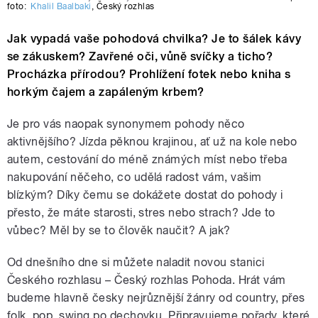
foto:
Khalil Baalbaki
,
Český rozhlas
Jak vypadá vaše pohodová chvilka? Je to šálek kávy
se zákuskem? Zavřené oči, vůně svíčky a ticho?
Procházka přírodou? Prohlížení fotek nebo kniha s
horkým čajem a zapáleným krbem?
Je pro vás naopak synonymem pohody něco
aktivnějšího? Jízda pěknou krajinou, ať už na kole nebo
autem, cestování do méně známých míst nebo třeba
nakupování něčeho, co udělá radost vám, vašim
blízkým? Díky čemu se dokážete dostat do pohody i
přesto, že máte starosti, stres nebo strach? Jde to
vůbec? Měl by se to člověk naučit? A jak?
Od dnešního dne si můžete naladit novou stanici
Českého rozhlasu – Český rozhlas Pohoda. Hrát vám
budeme hlavně česky nejrůznější žánry od country, přes
folk, pop, swing po dechovku. Připravujeme pořady, které