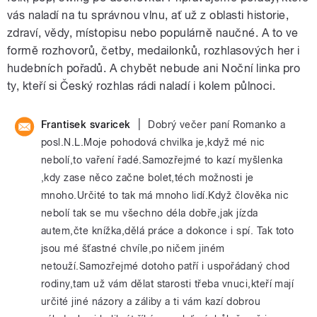
vás naladí na tu správnou vlnu, ať už z oblasti historie,
zdraví, vědy, místopisu nebo populárně naučné. A to ve
formě rozhovorů, četby, medailonků, rozhlasových her i
hudebních pořadů. A chybět nebude ani Noční linka pro
ty, kteří si Český rozhlas rádi naladí i kolem půlnoci.
|
Frantisek svaricek
Dobrý večer paní Romanko a
posl.N.L.Moje pohodová chvilka je,když mé nic
nebolí,to vaření řadé.Samozřejmé to kazí myšlenka
,kdy zase něco začne bolet,téch možnosti je
mnoho.Určité to tak má mnoho lidí.Když člověka nic
nebolí tak se mu všechno déla dobře,jak jízda
autem,čte knížka,dělá práce a dokonce i spí. Tak toto
jsou mé šťastné chvíle,po ničem jiném
netouží.Samozřejmé dotoho patří i uspořádaný chod
rodiny,tam už vám dělat starosti třeba vnuci,kteří mají
určité jiné názory a záliby a ti vám kazí dobrou