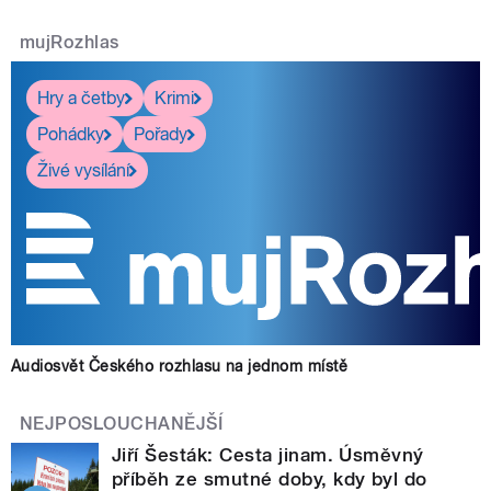
mujRozhlas
Hry a četby
Krimi
Pohádky
Pořady
Živé vysílání
Audiosvět Českého rozhlasu na jednom místě
NEJPOSLOUCHANĚJŠÍ
Jiří Šesták: Cesta jinam. Úsměvný
příběh ze smutné doby, kdy byl do