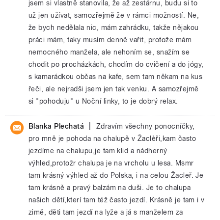
jsem si vlastně stanovila, že až zestárnu, budu si to
už jen užívat, samozřejmě že v rámci možností. Ne,
že bych nedělala nic, mám zahrádku, takže nějakou
práci mám, taky musím denně vařit, protože mám
nemocného manžela, ale nehoním se, snažím se
chodit po procházkách, chodím do cvičení a do jógy,
s kamarádkou občas na kafe, sem tam někam na kus
řeči, ale nejradši jsem jen tak venku. A samozřejmě
si "pohoduju" u Noční linky, to je dobrý relax.
|
Blanka Plechatá
Zdravím všechny ponocníčky,
pro mně je pohoda na chalupě v Žaclèři,kam často
jezdíme na chalupu,je tam klid a nádherný
výhled,protožr chalupa je na vrcholu u lesa. Msmr
tam krásný výhled až do Polska, i na celou Žacleř. Je
tam krásně a pravý balzám na duši. Je to chalupa
našich dětí,kterí tam též často jezdí. Krásně je tam i v
zimě, děti tam jezdí na lyže a já s manželem za