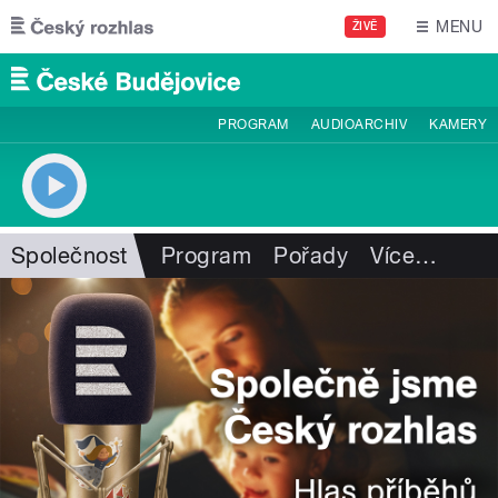
Přejít k hlavnímu obsahu
MENU
ŽIVĚ
PROGRAM
AUDIOARCHIV
KAMERY
Společnost
Program
Pořady
Více
…