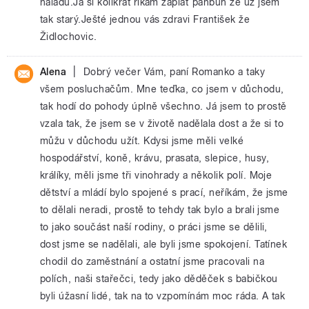
náladu.Ja si kolikrát říkám zaplať pánbůh že už jsem
tak starý.Ješté jednou vás zdravi František že
Židlochovic.
|
Alena
Dobrý večer Vám, paní Romanko a taky
všem posluchačům. Mne teďka, co jsem v důchodu,
tak hodí do pohody úplně všechno. Já jsem to prostě
vzala tak, že jsem se v životě nadělala dost a že si to
můžu v důchodu užít. Kdysi jsme měli velké
hospodářství, koně, krávu, prasata, slepice, husy,
králíky, měli jsme tři vinohrady a několik polí. Moje
dětství a mládí bylo spojené s prací, neříkám, že jsme
to dělali neradi, prostě to tehdy tak bylo a brali jsme
to jako součást naší rodiny, o práci jsme se dělili,
dost jsme se nadělali, ale byli jsme spokojení. Tatínek
chodil do zaměstnání a ostatní jsme pracovali na
polích, naši stařečci, tedy jako děděček s babičkou
byli úžasní lidé, tak na to vzpomínám moc ráda. A tak