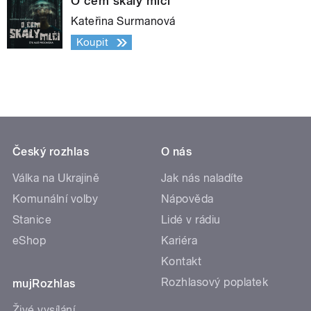
O čem skály mlčí
Kateřina Surmanová
Koupit
Český rozhlas
O nás
Válka na Ukrajině
Jak nás naladíte
Komunální volby
Nápověda
Stanice
Lidé v rádiu
eShop
Kariéra
Kontakt
Rozhlasový poplatek
mujRozhlas
Živé vysílání