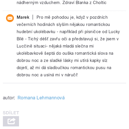
nádherným vzduchem. Zdraví Blanka z Choltic
|
Marek
Pro mě pohodou je, když v pozdních
večerních hodinách slyším nějakou romantickou
hudební ukolébavku - například při písničce od Lucky
Bílé - Tichý déšť zavřu oči a představuji si, že jsem v
Lucčině situaci- nějaká mladá slečna mi
ukolébavkově šeptá do ouška romantická slova na
dobrou noc a ze sladké lásky mi utírá kapky slz
dojetí, až mi dá slaďoučkou romantickou pusu na
dobrou noc a usíná mi v náručí!
autor:
Romana Lehmannová