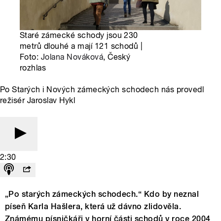
Staré zámecké schody jsou 230
metrů dlouhé a mají 121 schodů |
Foto:
Jolana Nováková
, Český
rozhlas
Po Starých i Nových zámeckých schodech nás provedl
režisér Jaroslav Hykl
2:30
„Po starých zámeckých schodech.“ Kdo by neznal
píseň Karla Hašlera, která už dávno zlidověla.
Známému písničkáři v horní části schodů v roce 2004