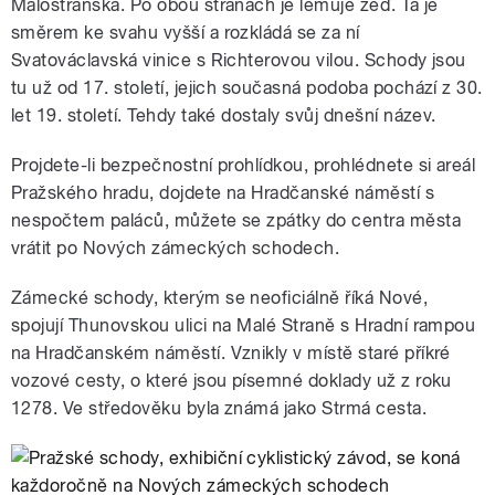
Malostranská. Po obou stranách je lemuje zeď. Ta je
směrem ke svahu vyšší a rozkládá se za ní
Svatováclavská vinice s Richterovou vilou. Schody jsou
tu už od 17. století, jejich současná podoba pochází z 30.
let 19. století. Tehdy také dostaly svůj dnešní název.
Projdete-li bezpečnostní prohlídkou, prohlédnete si areál
Pražského hradu, dojdete na Hradčanské náměstí s
nespočtem paláců, můžete se zpátky do centra města
vrátit po Nových zámeckých schodech.
Zámecké schody, kterým se neoficiálně říká Nové,
spojují Thunovskou ulici na Malé Straně s Hradní rampou
na Hradčanském náměstí. Vznikly v místě staré příkré
vozové cesty, o které jsou písemné doklady už z roku
1278. Ve středověku byla známá jako Strmá cesta.