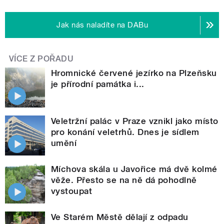
Jak nás naladíte na DABu
VÍCE Z POŘADU
Hromnické červené jezírko na Plzeňsku
je přírodní památka i...
Veletržní palác v Praze vznikl jako místo
pro konání veletrhů. Dnes je sídlem
umění
Míchova skála u Javořice má dvě kolmé
věže. Přesto se na ně dá pohodlně
vystoupat
Ve Starém Městě dělají z odpadu