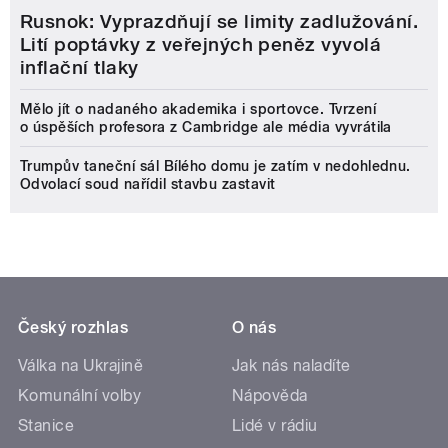
Rusnok: Vyprazdňují se limity zadlužování.
Lití poptávky z veřejných peněz vyvolá
inflační tlaky
Mělo jít o nadaného akademika i sportovce. Tvrzení
o úspěších profesora z Cambridge ale média vyvrátila
Trumpův taneční sál Bílého domu je zatím v nedohlednu.
Odvolací soud nařídil stavbu zastavit
Český rozhlas
O nás
Válka na Ukrajině
Jak nás naladíte
Komunální volby
Nápověda
Stanice
Lidé v rádiu