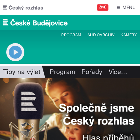
Přejít k hlavnímu obsahu
MENU
ŽIVĚ
PROGRAM
AUDIOARCHIV
KAMERY
Tipy na výlet
Program
Pořady
Více
…