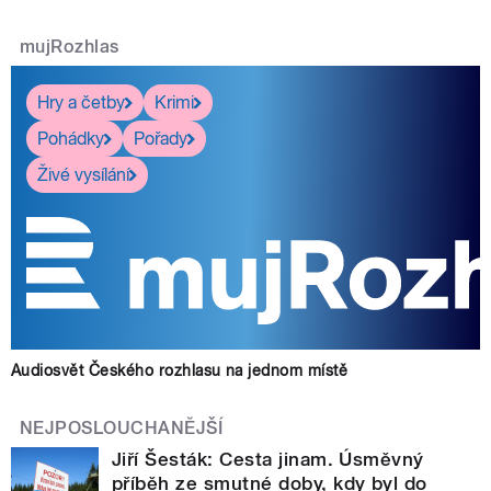
mujRozhlas
Hry a četby
Krimi
Pohádky
Pořady
Živé vysílání
Audiosvět Českého rozhlasu na jednom místě
NEJPOSLOUCHANĚJŠÍ
Jiří Šesták: Cesta jinam. Úsměvný
příběh ze smutné doby, kdy byl do