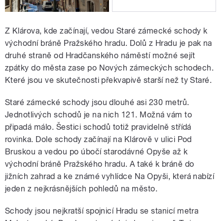
Z Klárova, kde začínají, vedou Staré zámecké schody k
východní bráně Pražského hradu. Dolů z Hradu je pak na
druhé straně od Hradčanského náměstí možné sejít
zpátky do města zase po Nových zámeckých schodech.
Které jsou ve skutečnosti překvapivě starší než ty Staré.
Staré zámecké schody jsou dlouhé asi 230 metrů.
Jednotlivých schodů je na nich 121. Možná vám to
připadá málo. Šestici schodů totiž pravidelně střídá
rovinka. Dole schody začínají na Klárově v ulici Pod
Bruskou a vedou po úbočí starodávné Opyše až k
východní bráně Pražského hradu. A také k bráně do
jižních zahrad a ke známé vyhlídce Na Opyši, která nabízí
jeden z nejkrásnějších pohledů na město.
Schody jsou nejkratší spojnicí Hradu se stanicí metra