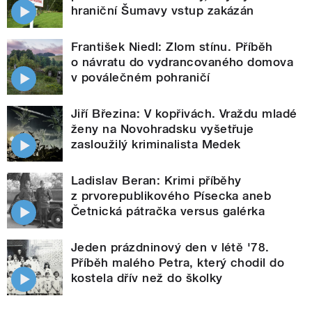
hraniční Šumavy vstup zakázán
František Niedl: Zlom stínu. Příběh
o návratu do vydrancovaného domova
v poválečném pohraničí
Jiří Březina: V kopřivách. Vraždu mladé
ženy na Novohradsku vyšetřuje
zasloužilý kriminalista Medek
Ladislav Beran: Krimi příběhy
z prvorepublikového Písecka aneb
Četnická pátračka versus galérka
Jeden prázdninový den v létě '78.
Příběh malého Petra, který chodil do
kostela dřív než do školky