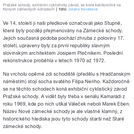
Pražské schody, exhibiční cyklistický závod, se koná každoročně na
Nových zámeckých schodech
|
foto:
Jolana Nováková
Ve 14. století ji naši předkové označovali jako Stupně,
které byly později přejmenovány na Zámecké schody.
Jejich současná podoba pochází zhruba z poloviny 17.
století, upraveny byly za první republiky slavným
slovinským architektem Josipem Plečnikem. Poslední
rekonstrukce proběhla v letech 1970 až 1972.
Na vrcholu opěrné zdi schodiště (předělu s Hradčanským
náměstím) stojí socha svatého Filipa Neriho. Každoročně
se na těchto schodech koná exhibiční cyklistický závod
Pražské schody. A vidět byly třeba v seriálu Kamarádi z
roku 1969, kde po nich utíkal Váleček neboli Marek Eben.
Název Nové zámecké schody je ale vlastně klamný, z
historického hlediska jsou tyto schody starší než Staré
zámecké schody.