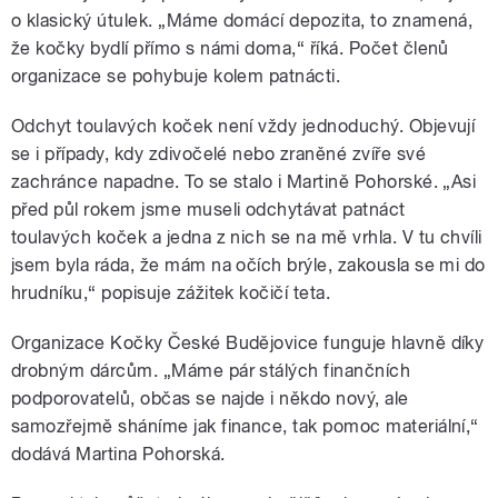
o klasický útulek. „Máme domácí depozita, to znamená,
že kočky bydlí přímo s námi doma,“ říká. Počet členů
organizace se pohybuje kolem patnácti.
Odchyt toulavých koček není vždy jednoduchý. Objevují
se i případy, kdy zdivočelé nebo zraněné zvíře své
zachránce napadne. To se stalo i Martině Pohorské. „Asi
před půl rokem jsme museli odchytávat patnáct
toulavých koček a jedna z nich se na mě vrhla. V tu chvíli
jsem byla ráda, že mám na očích brýle, zakousla se mi do
hrudníku,“ popisuje zážitek kočičí teta.
Organizace Kočky České Budějovice funguje hlavně díky
drobným dárcům. „Máme pár stálých finančních
podporovatelů, občas se najde i někdo nový, ale
samozřejmě sháníme jak finance, tak pomoc materiální,“
dodává Martina Pohorská.