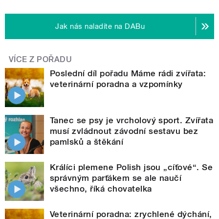
Jak nás naladíte na DABu
VÍCE Z POŘADU
Poslední díl pořadu Máme rádi zvířata:
veterinární poradna a vzpomínky
Tanec se psy je vrcholový sport. Zvířata
musí zvládnout závodní sestavu bez
pamlsků a štěkání
Králíci plemene Polish jsou „cíťové“. Se
správným parťákem se ale naučí
všechno, říká chovatelka
Veterinární poradna: zrychlené dýchání,