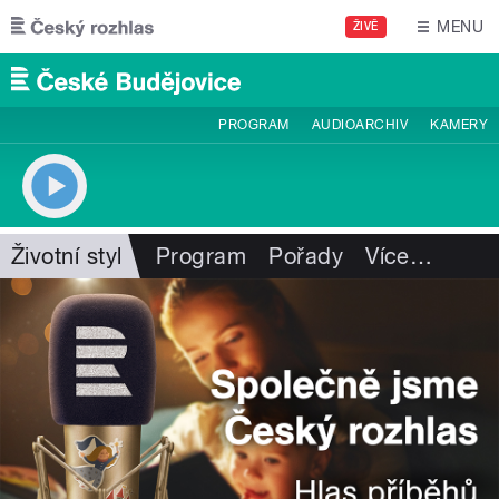
Přejít k hlavnímu obsahu
MENU
ŽIVĚ
PROGRAM
AUDIOARCHIV
KAMERY
Životní styl
Program
Pořady
Více
…