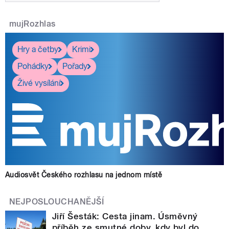
mujRozhlas
Hry a četby
Krimi
Pohádky
Pořady
Živé vysílání
Audiosvět Českého rozhlasu na jednom místě
NEJPOSLOUCHANĚJŠÍ
Jiří Šesták: Cesta jinam. Úsměvný
příběh ze smutné doby, kdy byl do