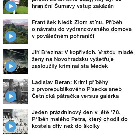
hraniční Šumavy vstup zakázán
František Niedl: Zlom stínu. Příběh
o návratu do vydrancovaného domova
v poválečném pohraničí
Jiří Březina: V kopřivách. Vraždu mladé
ženy na Novohradsku vyšetřuje
zasloužilý kriminalista Medek
Ladislav Beran: Krimi příběhy
z prvorepublikového Písecka aneb
Četnická pátračka versus galérka
Jeden prázdninový den v létě '78.
Příběh malého Petra, který chodil do
kostela dřív než do školky