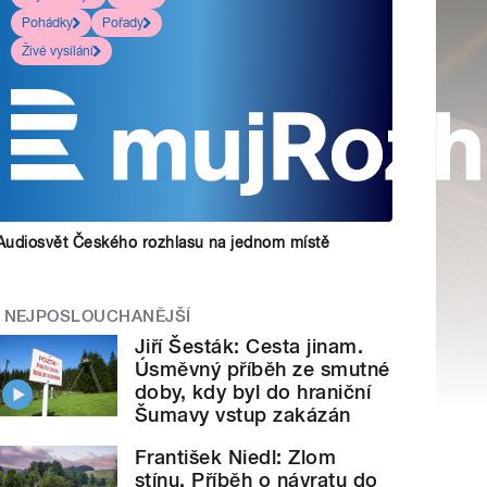
Pohádky
Pořady
Živé vysílání
Audiosvět Českého rozhlasu na jednom místě
NEJPOSLOUCHANĚJŠÍ
Jiří Šesták: Cesta jinam.
Úsměvný příběh ze smutné
doby, kdy byl do hraniční
Šumavy vstup zakázán
František Niedl: Zlom
stínu. Příběh o návratu do