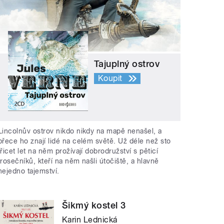
Tajuplný ostrov
Koupit
Lincolnův ostrov nikdo nikdy na mapě nenašel, a
přece ho znají lidé na celém světě. Už déle než sto
třicet let na něm prožívají dobrodružství s pěticí
trosečníků, kteří na něm našli útočiště, a hlavně
nejedno tajemství.
Šikmý kostel 3
Karin Lednická