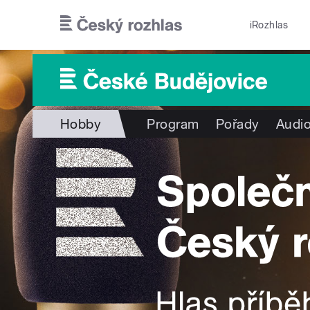
Přejít k hlavnímu obsahu
iRozhlas
Hobby
Program
Pořady
Audio