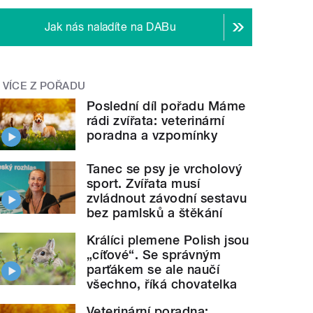
Jak nás naladíte na DABu
VÍCE Z POŘADU
Poslední díl pořadu Máme
rádi zvířata: veterinární
poradna a vzpomínky
Tanec se psy je vrcholový
sport. Zvířata musí
zvládnout závodní sestavu
bez pamlsků a štěkání
Králíci plemene Polish jsou
„cíťové“. Se správným
parťákem se ale naučí
všechno, říká chovatelka
Veterinární poradna: