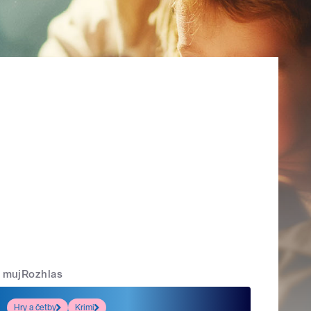
mujRozhlas
Hry a četby
Krimi