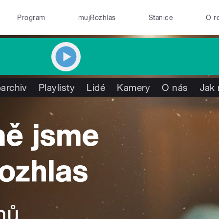
Program
mujRozhlas
Stanice
O r
archiv
Playlisty
Lidé
Kamery
O nás
Jak 