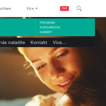
ozhlase
Více
ŽIVĚ
PROGRAM
AUDIOARCHIV
KAMERY
nás naladíte
Kontakt
Více
…