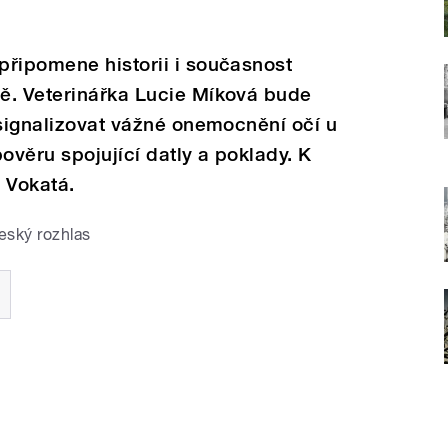
připomene historii i současnost
ě. Veterinářka Lucie Míková bude
 signalizovat vážné onemocnění očí u
věru spojující datly a poklady. K
 Vokatá.
eský rozhlas