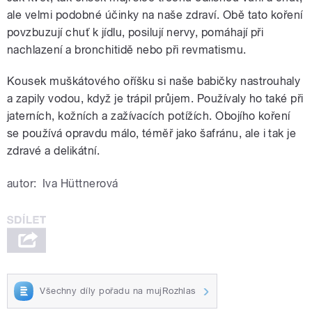
ale velmi podobné účinky na naše zdraví. Obě tato koření
povzbuzují chuť k jídlu, posilují nervy, pomáhají při
nachlazení a bronchitidě nebo při revmatismu.
Kousek muškátového oříšku si naše babičky nastrouhaly
a zapily vodou, když je trápil průjem. Používaly ho také při
jaterních, kožních a zažívacích potížích. Obojího koření
se používá opravdu málo, téměř jako šafránu, ale i tak je
zdravé a delikátní.
autor:
Iva Hüttnerová
Všechny díly pořadu na mujRozhlas