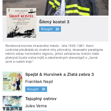
Šikmý kostel 3
Koupit
Románová kronika ztraceného města - léta 1945–1961. Karin
Lednická předkládá do značné míry převratný, dosavadní paradigma
měnící obraz hornického regionu, jehož zahlazenou historii stále
překrývá tlustá vrstva mýtů a zakořeněných stereotypů o „černé
zemi a rudém kraji“.
Spejbl & Hurvínek a Zlatá zebra 3
František Nepil
Koupit
Tajuplný ostrov
Jules Verne