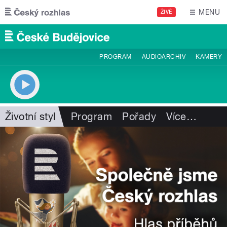
Přejít k hlavnímu obsahu
MENU
ŽIVĚ
PROGRAM
AUDIOARCHIV
KAMERY
Životní styl
Program
Pořady
Více
…