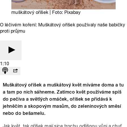
muškátový oříšek | Foto: Pixabay
O léčivém koření: Muškátový oříšek používaly naše babičky
proti průjmu
1:10
Muškátový oříšek a muškátový květ míváme doma a tu
a tam po nich sáhneme. Zatímco květ používáme spíš
do pečiva a světlých omáček, oříšek se přidává k
jehněčím a skopovým masům, do zeleninových směsí
nebo do bešamelu.
Jak květ, tak oříšek mají sice trochu odlišnou vůni a chuť,