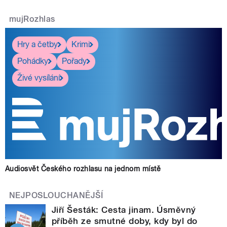
mujRozhlas
Hry a četby
Krimi
Pohádky
Pořady
Živé vysílání
Audiosvět Českého rozhlasu na jednom místě
NEJPOSLOUCHANĚJŠÍ
Jiří Šesták: Cesta jinam. Úsměvný
příběh ze smutné doby, kdy byl do