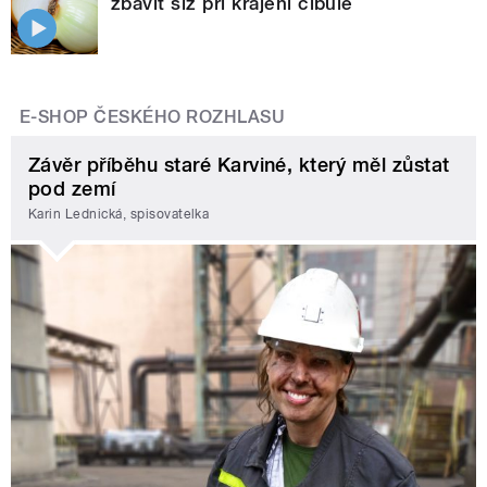
zbavit slz při krájení cibule
E-SHOP ČESKÉHO ROZHLASU
Závěr příběhu staré Karviné, který měl zůstat
pod zemí
Karin Lednická, spisovatelka