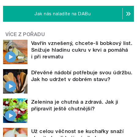
Jak nás naladíte na DABu
VÍCE Z POŘADU
Vavřín vznešený, chcete-li bobkový list.
Snižuje hladinu cukru v krvi a pomáhá
i při revmatu
Dřevěné nádobí potřebuje svou údržbu.
Jak ho udržet v dobrém stavu?
Zelenina je chutná a zdravá. Jak ji
připravit ještě chutnější?
Už celou věčnost se kuchařky snaží