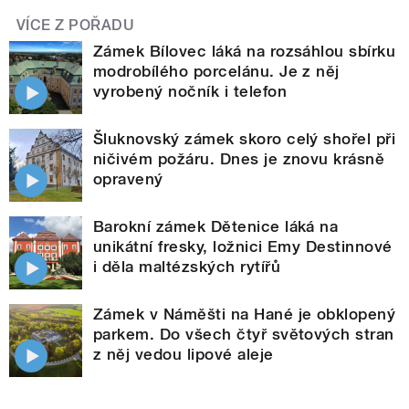
VÍCE Z POŘADU
Zámek Bílovec láká na rozsáhlou sbírku
modrobílého porcelánu. Je z něj
vyrobený nočník i telefon
Šluknovský zámek skoro celý shořel při
ničivém požáru. Dnes je znovu krásně
opravený
Barokní zámek Dětenice láká na
unikátní fresky, ložnici Emy Destinnové
i děla maltézských rytířů
Zámek v Náměšti na Hané je obklopený
parkem. Do všech čtyř světových stran
z něj vedou lipové aleje