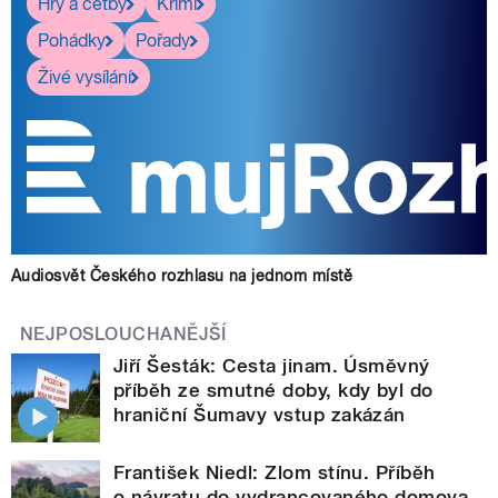
Hry a četby
Krimi
Pohádky
Pořady
Živé vysílání
Audiosvět Českého rozhlasu na jednom místě
NEJPOSLOUCHANĚJŠÍ
Jiří Šesták: Cesta jinam. Úsměvný
příběh ze smutné doby, kdy byl do
hraniční Šumavy vstup zakázán
František Niedl: Zlom stínu. Příběh
o návratu do vydrancovaného domova