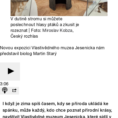
V dutině stromu si můžete
poslechnout hlasy ptáků a zkusit je
rozeznat | Foto:
Miroslav Kobza
,
Český rozhlas
Novou expozici Vlastivědného muzea Jesenicka nám
představil biolog Martin Starý
3:06
I když je zima spíš časem, kdy se příroda ukládá ke
spánku, může každý, kdo chce poznat přírodní krásy,
navštívit Vlastivědné muzeum Jesenicka, které sídlí v