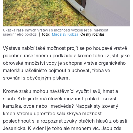
Ukázka rašelinných vrstev i s možností vyzkoušet si měkkost
rašelinného podloží
|
foto:
Miroslav Kobza
,
Český rozhlas
Výstava nabízí také možnost projít se po houpavé vrstvě
podobné rašelinnému podkladu a kromě toho i zjistit, jaké
obrovské množství vody je schopna vrstva organického
materiálu rašeliniště pojmout a uchovat, třeba ve
srovnání s obyčejným pískem.
Kromě zraku mohou návštěvníci využít i svůj hmat a
sluch. Kde jinde má člověk možnost pohladit si srst
kamzíka, ovce nebo i medvěda? Naopak stylizovaný
kmen stromu uprostřed sálu skrývá možnost
poslechnout si a rozpoznat zvuky ptačích hlasů z oblasti
Jesenicka. K vidění je toho ale mnohem víc. Jsou zde