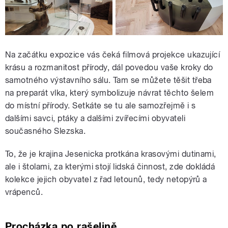
Na začátku expozice vás čeká filmová projekce ukazující
krásu a rozmanitost přírody, dál povedou vaše kroky do
samotného výstavního sálu. Tam se můžete těšit třeba
na preparát vlka, který symbolizuje návrat těchto šelem
do místní přírody. Setkáte se tu ale samozřejmě i s
dalšími savci, ptáky a dalšími zvířecími obyvateli
současného Slezska.
To, že je krajina Jesenicka protkána krasovými dutinami,
ale i štolami, za kterými stojí lidská činnost, zde dokládá
kolekce jejich obyvatel z řad letounů, tedy netopýrů a
vrápenců.
Procházka po rašelině