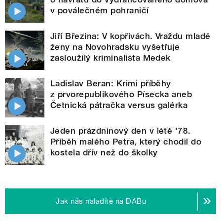
v poválečném pohraničí
Jiří Březina: V kopřivách. Vraždu mladé
ženy na Novohradsku vyšetřuje
zasloužilý kriminalista Medek
Ladislav Beran: Krimi příběhy
z prvorepublikového Písecka aneb
Četnická pátračka versus galérka
Jeden prázdninový den v létě '78.
Příběh malého Petra, který chodil do
kostela dřív než do školky
Jak nás naladíte na DABu