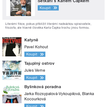
Setkání s Karlem Čapkem
Koupit
Literární fikce, pokus přiblížit literární nadsázkou spisovatele,
filozofa, ale hlavně člověka Karla Čapka trochu jinou formou.
Katyně
Pavel Kohout
Koupit
Tajuplný ostrov
Jules Verne
Koupit
Bylinková poradna
Jarka Rozsypalová-Vykoupilová, Blanka
Kocourková
Koupit