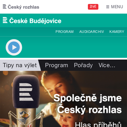
Přejít k hlavnímu obsahu
MENU
ŽIVĚ
PROGRAM
AUDIOARCHIV
KAMERY
Tipy na výlet
Program
Pořady
Více
…