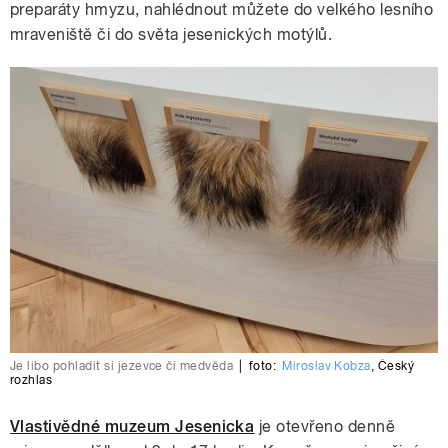
preparáty hmyzu, nahlédnout můžete do velkého lesního
mraveniště či do světa jesenických motýlů.
Je libo pohladit si jezevce či medvěda
|
foto:
Miroslav Kobza
,
Český
rozhlas
Vlastivědné muzeum Jesenicka
je otevřeno denně