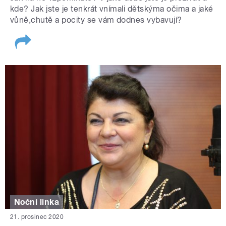
kde? Jak jste je tenkrát vnímali dětskýma očima a jaké
vůně,chutě a pocity se vám dodnes vybavují?
Noční linka
21. prosinec 2020