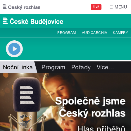
Přejít k hlavnímu obsahu
MENU
ŽIVĚ
PROGRAM
AUDIOARCHIV
KAMERY
Noční linka
Program
Pořady
Více
…