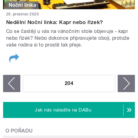
Noční linka
20. prosinec 2020
Nedělní Noční linka: Kapr nebo řízek?
Co se častěji u vás na vánočním stole objevuje - kapr
nebo řízek? Nebo dokonce připravujete obojí, protože
vaše rodina si to prostě tak přeje.
STRÁNKY
204
n
zí
Jak nás naladíte na DABu
O POŘADU