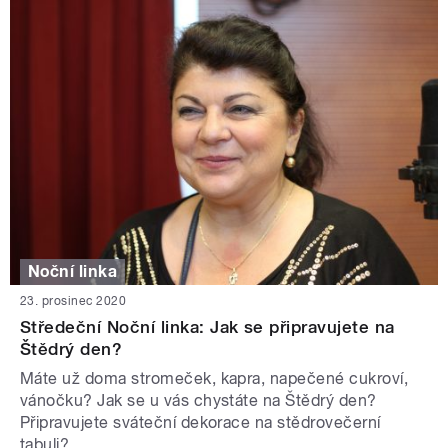
Noční linka
23. prosinec 2020
Středeční Noční linka: Jak se připravujete na
Štědrý den?
Máte už doma stromeček, kapra, napečené cukroví,
vánočku? Jak se u vás chystáte na Štědrý den?
Připravujete sváteční dekorace na stědrovečerní
tabuli?