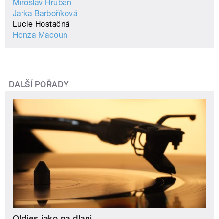
Miroslav Hruban
Jarka Barboříková
Lucie Hostačná
Honza Macoun
DALŠÍ POŘADY
Oldies jako na dlani