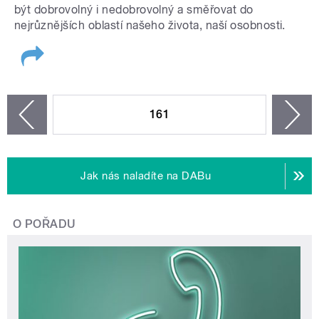
být dobrovolný i nedobrovolný a směřovat do
nejrůznějších oblastí našeho života, naší osobnosti.
STRÁNKY
161
n
zí
Jak nás naladíte na DABu
O POŘADU