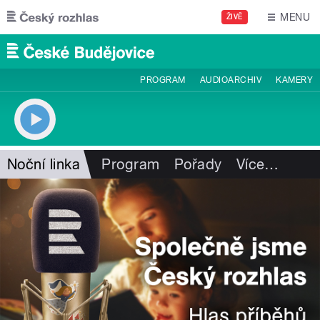
Přejít k hlavnímu obsahu
MENU
ŽIVĚ
PROGRAM
AUDIOARCHIV
KAMERY
Noční linka
Program
Pořady
Více
…