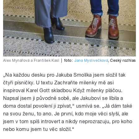
Alex Mynářová a František Kasl
|
foto:
Jana Myslivečková
,
Český rozhlas
„Na každou desku pro Jakuba Smolíka jsem složil tak
čtyři písničky. U textu Zachraňte milenky mě asi
inspiroval Karel Gott skladbou Když milenky pláčou.
Napsal jsem ji původně sobě, ale Jakubovi se líbila a
doma dostal povolení ji zpívat,“ usmívá se. „Já dám také
na svou ženu, to ano. Je první, kdo moje věci slyší, ale
jsem v tom spíš introvert a nikdy neprozrazuju, pro koho
nebo komu jsem tu věc složil.“