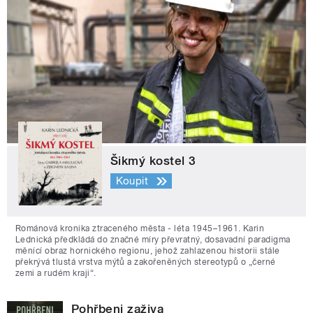
Šikmý kostel 3
Koupit
Románová kronika ztraceného města - léta 1945–1961. Karin
Lednická předkládá do značné míry převratný, dosavadní paradigma
měnící obraz hornického regionu, jehož zahlazenou historii stále
překrývá tlustá vrstva mýtů a zakořeněných stereotypů o „černé
zemi a rudém kraji“.
Pohřbeni zaživa