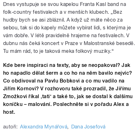
Dnes vystupuje se svou kapelou Franta Kasl band na
folk-country festivalech a v menších klubech. „Bez
hudby bych se asi zbláznil. A když už máte něco za
sebou, tak si do kapely můžete vybírat lidi, s kterýma je
vám dobře. V létě pravidelně hrajeme na festivalech. V
dubnu nás čeká koncert v Praze v Malostranské besedě.
Tu mám rád, to je taková meka folkový muziky.“
Kde bere inspiraci na texty, aby se neopakoval? Jak
ho napadlo dělat šerm a co ho na něm bavilo nejvíc?
Co obdivoval na Pavlu Bobkovi a co mu vadilo na
Jiřím Kornovi? V rozhovoru také prozradil, že Jiřímu
Zmožkovi říkal ‚tati‘ a také to, jak se dostal k dalšímu
koníčku – malování. Poslechněte si v pořadu Alex a
host.
autoři:
Alexandra Mynářová
,
Dana Josefová