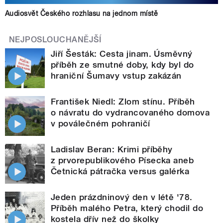
Audiosvět Českého rozhlasu na jednom místě
NEJPOSLOUCHANĚJŠÍ
Jiří Šesták: Cesta jinam. Úsměvný
příběh ze smutné doby, kdy byl do
hraniční Šumavy vstup zakázán
František Niedl: Zlom stínu. Příběh
o návratu do vydrancovaného domova
v poválečném pohraničí
Ladislav Beran: Krimi příběhy
z prvorepublikového Písecka aneb
Četnická pátračka versus galérka
Jeden prázdninový den v létě '78.
Příběh malého Petra, který chodil do
kostela dřív než do školky