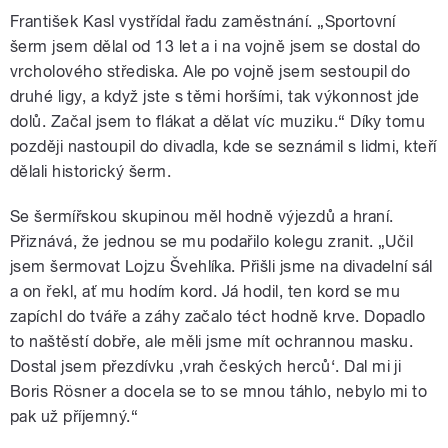
František Kasl vystřídal řadu zaměstnání. „Sportovní
šerm jsem dělal od 13 let a i na vojně jsem se dostal do
vrcholového střediska. Ale po vojně jsem sestoupil do
druhé ligy, a když jste s těmi horšími, tak výkonnost jde
dolů. Začal jsem to flákat a dělat víc muziku.“ Díky tomu
později nastoupil do divadla, kde se seznámil s lidmi, kteří
dělali historický šerm.
Se šermířskou skupinou měl hodně výjezdů a hraní.
Přiznává, že jednou se mu podařilo kolegu zranit. „Učil
jsem šermovat Lojzu Švehlíka. Přišli jsme na divadelní sál
a on řekl, ať mu hodím kord. Já hodil, ten kord se mu
zapíchl do tváře a záhy začalo téct hodně krve. Dopadlo
to naštěstí dobře, ale měli jsme mít ochrannou masku.
Dostal jsem přezdívku ‚vrah českých herců‘. Dal mi ji
Boris Rösner a docela se to se mnou táhlo, nebylo mi to
pak už příjemný.“