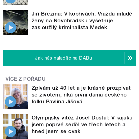
Jiří Březina: V kopřivách. Vraždu mladé
ženy na Novohradsku vyšetřuje
zasloužilý kriminalista Medek
Jak nás naladíte na DABu
VÍCE Z POŘADU
Zpívám už 40 let a je krásné prozpívat
se životem, říká první dáma českého
folku Pavlína Jíšová
Olympijský vítěz Josef Dostál: V kajaku
jsem poprvé seděl ve třech letech a
hned jsem se cvakl