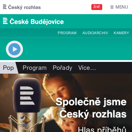
Přejít k hlavnímu obsahu
MENU
ŽIVĚ
PROGRAM
AUDIOARCHIV
KAMERY
Pop
Program
Pořady
Více
…