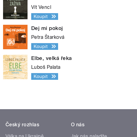
Vít Vencl
Koupit
Dej mi pokoj
Petra Štarková
Koupit
Elbe, velká řeka
Luboš Palata
Koupit
Český rozhlas
O nás
Válka na Ukrajině
Jak nás naladíte