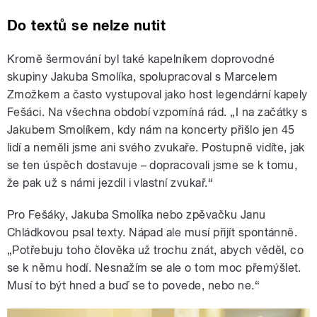
Do textů se nelze nutit
Kromě šermování byl také kapelníkem doprovodné
skupiny Jakuba Smolíka, spolupracoval s Marcelem
Zmožkem a často vystupoval jako host legendární kapely
Fešáci. Na všechna období vzpomíná rád. „I na začátky s
Jakubem Smolíkem, kdy nám na koncerty přišlo jen 45
lidí a neměli jsme ani svého zvukaře. Postupně vidíte, jak
se ten úspěch dostavuje – dopracovali jsme se k tomu,
že pak už s námi jezdil i vlastní zvukař.“
Pro Fešáky, Jakuba Smolíka nebo zpěvačku Janu
Chládkovou psal texty. Nápad ale musí přijít spontánně.
„Potřebuju toho člověka už trochu znát, abych věděl, co
se k němu hodí. Nesnažím se ale o tom moc přemýšlet.
Musí to být hned a buď se to povede, nebo ne.“