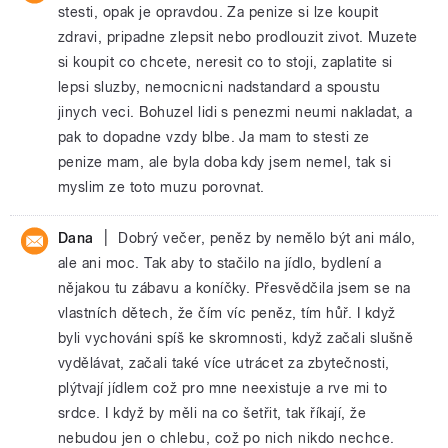
stesti, opak je opravdou. Za penize si lze koupit
zdravi, pripadne zlepsit nebo prodlouzit zivot. Muzete
si koupit co chcete, neresit co to stoji, zaplatite si
lepsi sluzby, nemocnicni nadstandard a spoustu
jinych veci. Bohuzel lidi s penezmi neumi nakladat, a
pak to dopadne vzdy blbe. Ja mam to stesti ze
penize mam, ale byla doba kdy jsem nemel, tak si
myslim ze toto muzu porovnat.
|
Dana
Dobrý večer, peněz by nemělo být ani málo,
ale ani moc. Tak aby to stačilo na jídlo, bydlení a
nějakou tu zábavu a koníčky. Přesvědčila jsem se na
vlastních dětech, že čím víc peněz, tím hůř. I když
byli vychováni spíš ke skromnosti, když začali slušně
vydělávat, začali také více utrácet za zbytečnosti,
plýtvají jídlem což pro mne neexistuje a rve mi to
srdce. I když by měli na co šetřit, tak říkají, že
nebudou jen o chlebu, což po nich nikdo nechce.