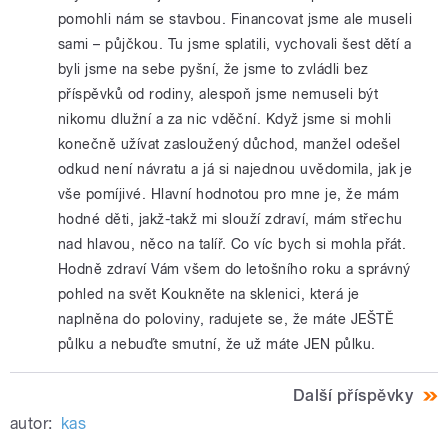
pomohli nám se stavbou. Financovat jsme ale museli
sami – půjčkou. Tu jsme splatili, vychovali šest dětí a
byli jsme na sebe pyšní, že jsme to zvládli bez
příspěvků od rodiny, alespoň jsme nemuseli být
nikomu dlužní a za nic vděční. Když jsme si mohli
konečně užívat zasloužený důchod, manžel odešel
odkud není návratu a já si najednou uvědomila, jak je
vše pomíjivé. Hlavní hodnotou pro mne je, že mám
hodné děti, jakž-takž mi slouží zdraví, mám střechu
nad hlavou, něco na talíř. Co víc bych si mohla přát.
Hodně zdraví Vám všem do letošního roku a správný
pohled na svět Koukněte na sklenici, která je
naplněna do poloviny, radujete se, že máte JEŠTĚ
půlku a nebuďte smutní, že už máte JEN půlku.
Další příspěvky
autor:
kas