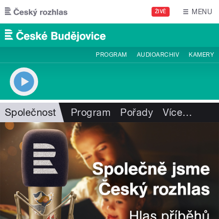
Přejít k hlavnímu obsahu
MENU
ŽIVĚ
PROGRAM
AUDIOARCHIV
KAMERY
Společnost
Program
Pořady
Více
…