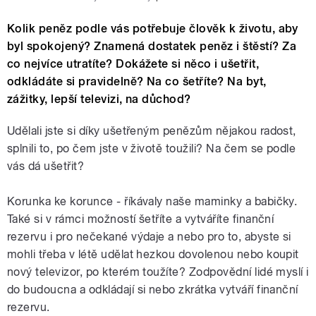
Kolik peněz podle vás potřebuje člověk k životu, aby
byl spokojený? Znamená dostatek peněz i štěstí? Za
co nejvíce utratíte? Dokážete si něco i ušetřit,
odkládáte si pravidelně? Na co šetříte? Na byt,
zážitky, lepší televizi, na důchod?
Udělali jste si díky ušetřeným penězům nějakou radost,
splnili to, po čem jste v životě toužili? Na čem se podle
vás dá ušetřit?
Korunka ke korunce - říkávaly naše maminky a babičky.
Také si v rámci možností šetříte a vytváříte finanční
rezervu i pro nečekané výdaje a nebo pro to, abyste si
mohli třeba v létě udělat hezkou dovolenou nebo koupit
nový televizor, po kterém toužíte? Zodpovědní lidé myslí i
do budoucna a odkládají si nebo zkrátka vytváří finanční
rezervu.