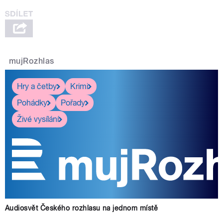
mujRozhlas
Hry a četby
Krimi
Pohádky
Pořady
Živé vysílání
Audiosvět Českého rozhlasu na jednom místě