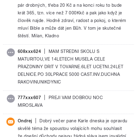
pár drobných, třeba 20 Kč a na konci roku to bude
krát 365, tzn. více než 7 000Kkč a pak jako když je
člověk najde. Hodně zdraví, radost a pokoj, o kterém
mluví Bible a může dát jen Bůh. V tom je skutečné
štěstí. Milan, Kladno
|
608xxx624
MAM STREDNI SKOLU S
MATURITOU,VE 14LETECH MUSELA CELE
PRAZDNINY DRIT V TOVARNE.6LET UCETNI.24LET
DELNICE.PO 30LPRACE 5000 CAST.INV.DUCHNA
RAKOVINUNIKDYNIC
|
777xxx607
PREJI VAM DOBROU NOC
MIROSLAVA
|
Ondrej
Dobrý večer pane Karle dneska je opravdu
skvělé téma že spoustou volajících mohu souhlasit
že dnešní důchody nejsou žádná sláva jsem invalidní