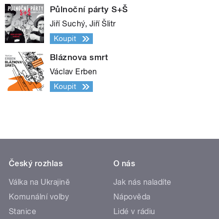
Půlnoční párty S+Š
Jiří Suchý, Jiří Šlitr
Koupit
Bláznova smrt
Václav Erben
Koupit
Český rozhlas
O nás
Válka na Ukrajině
Jak nás naladíte
Komunální volby
Nápověda
Stanice
Lidé v rádiu