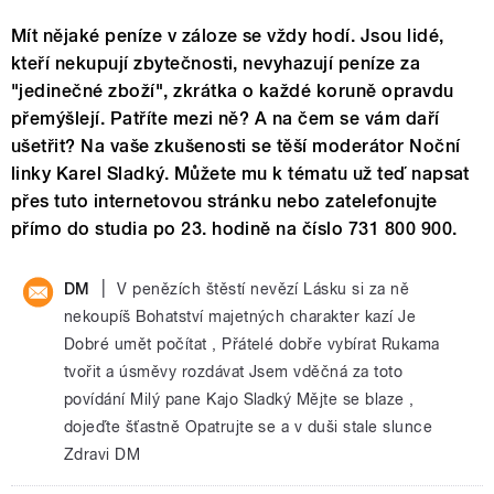
Mít nějaké peníze v záloze se vždy hodí. Jsou lidé,
kteří nekupují zbytečnosti, nevyhazují peníze za
"jedinečné zboží", zkrátka o každé koruně opravdu
přemýšlejí. Patříte mezi ně? A na čem se vám daří
ušetřit? Na vaše zkušenosti se těší moderátor Noční
linky Karel Sladký. Můžete mu k tématu už teď napsat
přes tuto internetovou stránku nebo zatelefonujte
přímo do studia po 23. hodině na číslo 731 800 900.
|
DM
V penězích štěstí nevězí Lásku si za ně
nekoupíš Bohatství majetných charakter kazí Je
Dobré umět počítat , Přátelé dobře vybírat Rukama
tvořit a úsměvy rozdávat Jsem vděčná za toto
povídání Milý pane Kajo Sladký Mějte se blaze ,
dojeďte šťastně Opatrujte se a v duši stale slunce
Zdravi DM