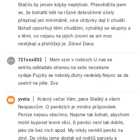
Stačilo by jenom kdyby neplýtvali. Přesvědčila jsem
se, že bohatší lidé na různé dobročinné účely
přispívají jen minimálně, více vždycky dají ti chudší.
Bohatí opovrhují těmi chudšími, vytvářejí se skupiny a
s těmi, co nejsou na jejich úrovni se ani moc
nestýkají a přehlížejí je. Zdraví Dana
|
721xxx832
Mam vzor v rodicich.U nas se
setrilo,odkladalo stranou na vetsi necekane
vydaje.Pujcky se nebraly,dluhy nedelaly.Nejvic se da
usetrit na jidle. Eva
|
yveta
Krásný večer Vám, pane Sladký a všem
Nespavcům. O penězích je mnoho průpovídek.
Peníze nejsou všechno, Nejsme tak bohatí, abychom
mohli kupovat levné věci, S penězi není tak dobře,
jako zle bez nich apod. My nikdy neměli peněz na
zbyt. Do vínku jsme dostali od rodičů parcelu a