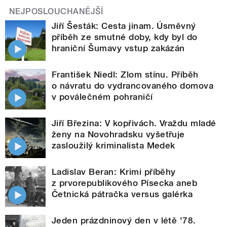
NEJPOSLOUCHANĚJŠÍ
Jiří Šesták: Cesta jinam. Úsměvný
příběh ze smutné doby, kdy byl do
hraniční Šumavy vstup zakázán
František Niedl: Zlom stínu. Příběh
o návratu do vydrancovaného domova
v poválečném pohraničí
Jiří Březina: V kopřivách. Vraždu mladé
ženy na Novohradsku vyšetřuje
zasloužilý kriminalista Medek
Ladislav Beran: Krimi příběhy
z prvorepublikového Písecka aneb
Četnická pátračka versus galérka
Jeden prázdninový den v létě '78.