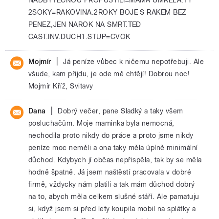
2SOKY=RAKOVINA.2ROKY BOJE S RAKEM BEZ
PENEZ,JEN NAROK NA SMRT.TED
CAST.INV.DUCH1.STUP=CVOK
|
Mojmír
Já peníze vůbec k ničemu nepotřebuji. Ale
všude, kam přijdu, je ode mě chtějí! Dobrou noc!
Mojmír Kříž, Svitavy
|
Dana
Dobrý večer, pane Sladký a taky všem
posluchačům. Moje maminka byla nemocná,
nechodila proto nikdy do práce a proto jsme nikdy
peníze moc neměli a ona taky měla úplně minimální
důchod. Kdybych jí občas nepřispěla, tak by se měla
hodně špatně. Já jsem naštěstí pracovala v dobré
firmě, vždycky nám platili a tak mám důchod dobrý
na to, abych měla celkem slušné stáří. Ale pamatuju
si, když jsem si před lety koupila mobil na splátky a