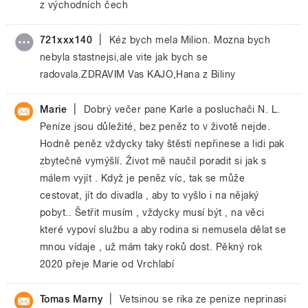
z východních čech
|
721xxx140
Kéz bych mela Milion. Mozna bych
nebyla stastnejsi,ale vite jak bych se
radovala.ZDRAVIM Vas KAJO,Hana z Biliny
|
Marie
Dobrý večer pane Karle a posluchači N. L.
Peníze jsou důležité, bez peněz to v životě nejde.
Hodně peněz vždycky taky štěstí nepřinese a lidi pak
zbytečně vymýšlí. Život mě naučil poradit si jak s
málem vyjít . Když je peněz víc, tak se může
cestovat, jít do divadla , aby to vyšlo i na nějaký
pobyt.. Šetřit musím , vždycky musí být , na věci
které vypoví službu a aby rodina si nemusela dělat se
mnou vídaje , už mám taky roků dost. Pěkný rok
2020 přeje Marie od Vrchlabí
|
Tomas Marny
Vetsinou se rika ze penize neprinasi