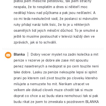
platila jsem měsíčně pětistovku, tak jsem strachy
nespala, že to nesplatím a dnes si někteří moc
nedělají hlavu nad půjčkama a pak jsou nešťastní. A
co mi teda neskutečně vadí, že poslanci si mávnutím
ruky přidají naráz tolik tisíc, že to je u některých
osamělých lidí jejich měsíční důchod. To je smutné a
ještě to musíme poslouchat v televizi každý den ve
zprávách, jak si to schválili.
|
Blanka
Dobry vecer myslet na zadni kolečka a mit
penize v rezerve je dobre ale zase mit spoustu
penez nasetrenych a nedoprat si po cem touzite neni
take dobre. Lasku za penize nekoupite lepsi si splnit
prani po kterem celi zivot touzite po cloveku ktereho
milujete a nemuzete ho mit. Nerikam utracet ve
velkem ale dokud clovek muze chodit tak si muze
doprat co chce a az budu stara nemohouci tak si pak
budu rikat ze jsem to zmeskala s pozdravem BLANKA