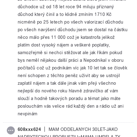
důchodce už od 18 let roce 94 miluju přiznaný
důchod který činil a to klidně zmíním 1710 Kč
nicméně po 25 letech po všech valorizací důchodu
po všech navýšení důchodu jsem se dostal na částku
něco málo přes 11 000 což je katastrofa jelikož
platím dost vysoký nájem a veškeré poplatky,
samozřejmě si nechci stěžovat ale jak říkám pokud
bys neměl nějakou další práci a Nepodnikal v oboru
počítačů což už podnikám víc jak 10 let tak se člověk
není schopen z těchto peněz uživit aby se ustrojil
zaplatil nájem a tak dále jinak vám přeji všechno
nejlepší do nového roku hlavně zdravíčko ať vám
slouží a hodně takových poradu a témat jako máte
poslouchám vás velice rád každý den a rádio už ani
nevpinám
|
608xxx624
MAM ODDELANYCH 30LET-JAKO
NADBYTECNOU PROPUSTILI=MAMA UMRELA.TY