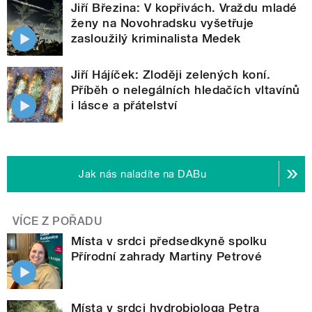
Jiří Březina: V kopřivách. Vraždu mladé
ženy na Novohradsku vyšetřuje
zasloužilý kriminalista Medek
Jiří Hájíček: Zloději zelených koní.
Příběh o nelegálních hledačích vltavínů
i lásce a přátelství
Jak nás naladíte na DABu
VÍCE Z POŘADU
Místa v srdci předsedkyně spolku
Přírodní zahrady Martiny Petrové
Místa v srdci hydrobiologa Petra