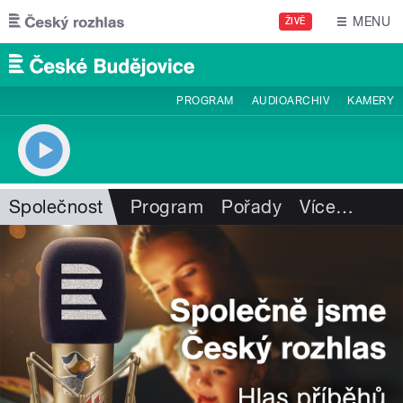
Přejít k hlavnímu obsahu
MENU
ŽIVĚ
PROGRAM
AUDIOARCHIV
KAMERY
Společnost
Program
Pořady
Více
…