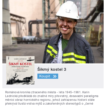
Šikmý kostel 3
Koupit
Románová kronika ztraceného města - léta 1945–1961. Karin
Lednická předkládá do značné míry převratný, dosavadní paradigma
měnící obraz hornického regionu, jehož zahlazenou historii stále
překrývá tlustá vrstva mýtů a zakořeněných stereotypů o „černé