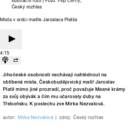
Ilustrační foto | Foto:
Filip Černý
,
Český rozhlas
Místa v srdci malíře Jaroslava Platila
4:15
Jihočeské osobnosti nechávají nahlédnout na
oblíbená místa. Českobudějovický malíř Jaroslav
Platil mimo jiné prozradí, proč považuje Masné krámy
za svůj obývák a čím mu učarovaly duby na
Třeboňsku. K poslechu zve Mirka Nezvalová.
autor:
Mirka Nezvalová
|
zdroj:
Český rozhlas