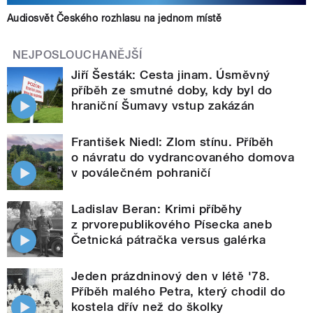
Audiosvět Českého rozhlasu na jednom místě
NEJPOSLOUCHANĚJŠÍ
Jiří Šesták: Cesta jinam. Úsměvný
příběh ze smutné doby, kdy byl do
hraniční Šumavy vstup zakázán
František Niedl: Zlom stínu. Příběh
o návratu do vydrancovaného domova
v poválečném pohraničí
Ladislav Beran: Krimi příběhy
z prvorepublikového Písecka aneb
Četnická pátračka versus galérka
Jeden prázdninový den v létě '78.
Příběh malého Petra, který chodil do
kostela dřív než do školky