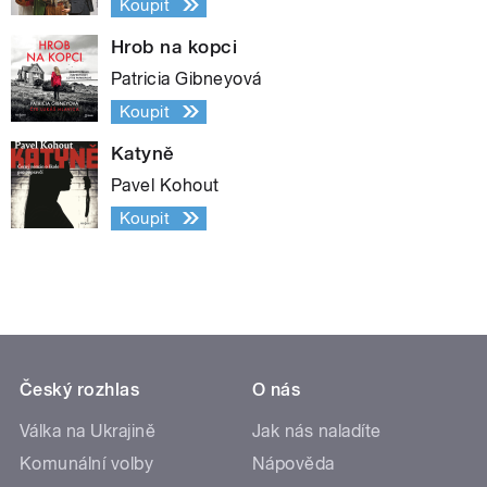
Koupit
Hrob na kopci
Patricia Gibneyová
Koupit
Katyně
Pavel Kohout
Koupit
Český rozhlas
O nás
Válka na Ukrajině
Jak nás naladíte
Komunální volby
Nápověda