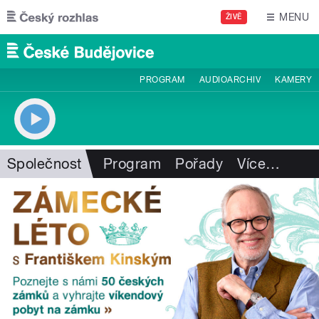
Přejít k hlavnímu obsahu
MENU
ŽIVĚ
PROGRAM
AUDIOARCHIV
KAMERY
Společnost
Program
Pořady
Více
…