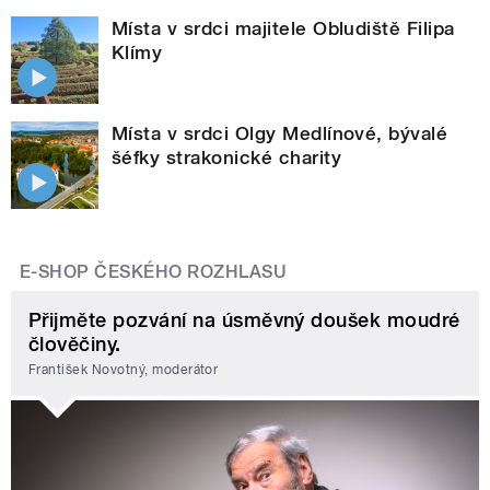
Místa v srdci majitele Obludiště Filipa
Klímy
Místa v srdci Olgy Medlínové, bývalé
šéfky strakonické charity
E-SHOP ČESKÉHO ROZHLASU
Přijměte pozvání na úsměvný doušek moudré
člověčiny.
František Novotný, moderátor