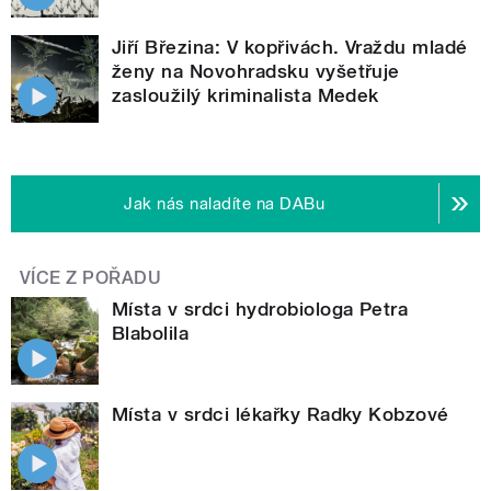
Jiří Březina: V kopřivách. Vraždu mladé
ženy na Novohradsku vyšetřuje
zasloužilý kriminalista Medek
Jak nás naladíte na DABu
VÍCE Z POŘADU
Místa v srdci hydrobiologa Petra
Blabolila
Místa v srdci lékařky Radky Kobzové