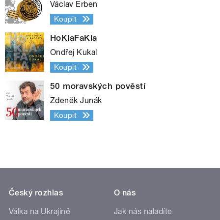
Václav Erben
Koupit
HoKlaFaKla
Ondřej Kukal
Koupit
50 moravských pověstí
Zdeněk Junák
Koupit
Český rozhlas
O nás
Válka na Ukrajině
Jak nás naladíte