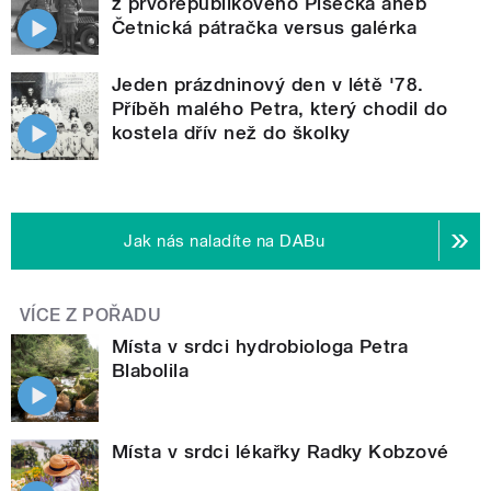
z prvorepublikového Písecka aneb
Četnická pátračka versus galérka
Jeden prázdninový den v létě '78.
Příběh malého Petra, který chodil do
kostela dřív než do školky
Jak nás naladíte na DABu
VÍCE Z POŘADU
Místa v srdci hydrobiologa Petra
Blabolila
Místa v srdci lékařky Radky Kobzové