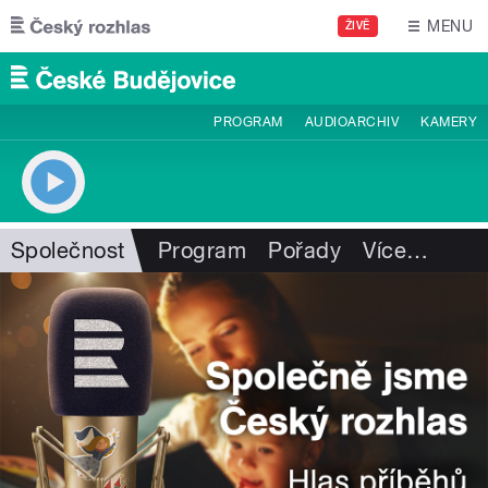
Přejít k hlavnímu obsahu
MENU
ŽIVĚ
PROGRAM
AUDIOARCHIV
KAMERY
Společnost
Program
Pořady
Více
…