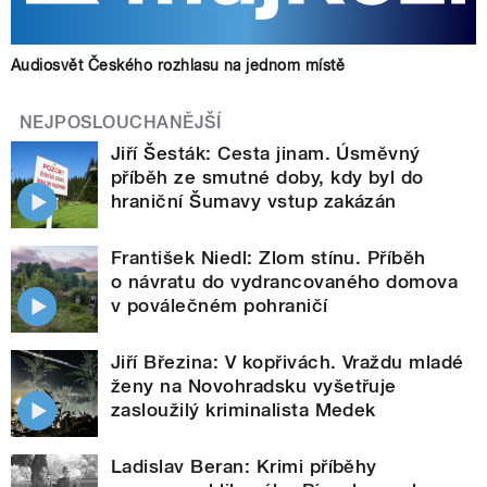
Audiosvět Českého rozhlasu na jednom místě
NEJPOSLOUCHANĚJŠÍ
Jiří Šesták: Cesta jinam. Úsměvný
příběh ze smutné doby, kdy byl do
hraniční Šumavy vstup zakázán
František Niedl: Zlom stínu. Příběh
o návratu do vydrancovaného domova
v poválečném pohraničí
Jiří Březina: V kopřivách. Vraždu mladé
ženy na Novohradsku vyšetřuje
zasloužilý kriminalista Medek
Ladislav Beran: Krimi příběhy