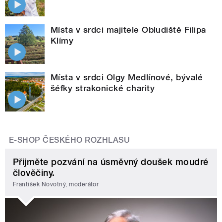
Místa v srdci majitele Obludiště Filipa
Klímy
Místa v srdci Olgy Medlínové, bývalé
šéfky strakonické charity
E-SHOP ČESKÉHO ROZHLASU
Přijměte pozvání na úsměvný doušek moudré
člověčiny.
František Novotný, moderátor