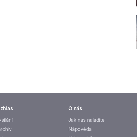
zhlas
O nás
ysílání
Jak nás naladíte
rchiv
Nápověda