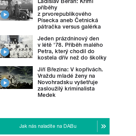
Ladislav Beran: Krimi
příběhy
z prvorepublikového
Písecka aneb Četnická
pátračka versus galérka
Jeden prázdninový den
v létě '78. Příběh malého
Petra, který chodil do
kostela dřív než do školky
Jiří Březina: V kopřivách.
Vraždu mladé ženy na
Novohradsku vyšetřuje
zasloužilý kriminalista
Medek
Jak nás naladíte na DABu