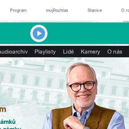
Program
mujRozhlas
Stanice
O r
Audioarchiv
Playlisty
Lidé
Kamery
O nás