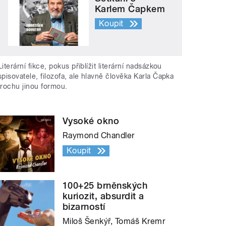
Karlem Čapkem
Koupit
Literární fikce, pokus přiblížit literární nadsázkou
spisovatele, filozofa, ale hlavně člověka Karla Čapka
trochu jinou formou.
Vysoké okno
Raymond Chandler
Koupit
100+25 brněnských
kuriozit, absurdit a
bizarností
Miloš Šenkýř, Tomáš Kremr