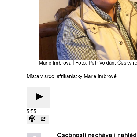
Marie Imbrová | Foto:
Petr Voldán
, Český r
Místa v srdci afrikanistky Marie Imbrové
5:55
Osobnosti nechávají nahléd