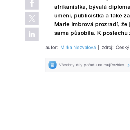
afrikanistka, bývalá diploma
umění, publicistka a také z
Marie Imbrová prozradí, že 
sama působila. K poslechu 
autor:
Mirka Nezvalová
|
zdroj:
Český 
Všechny díly pořadu na mujRozhlas