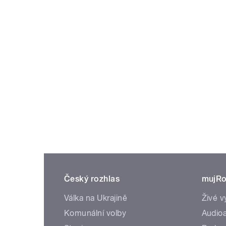
Český rozhlas
mujRo
Válka na Ukrajině
Živé v
Komunální volby
Audioa