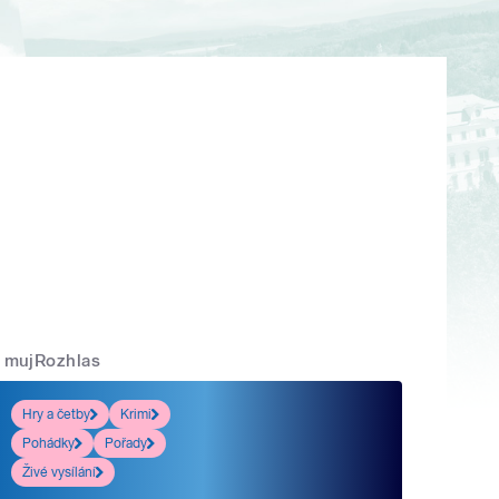
mujRozhlas
Hry a četby
Krimi
Pohádky
Pořady
Živé vysílání