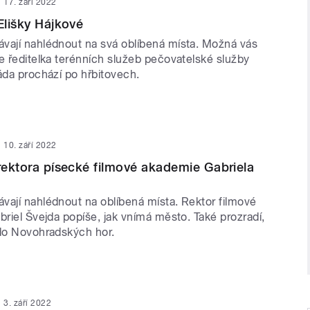
17. září 2022
Elišky Hájkové
vají nahlédnout na svá oblíbená místa. Možná vás
e ředitelka terénních služeb pečovatelské služby
áda prochází po hřbitovech.
10. září 2022
 rektora písecké filmové akademie Gabriela
vají nahlédnout na oblíbená místa. Rektor filmové
briel Švejda popíše, jak vnímá město. Také prozradí,
 do Novohradských hor.
3. září 2022