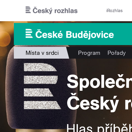
Přejít k hlavnímu obsahu
iRozhlas
Místa v srdci
Program
Pořady