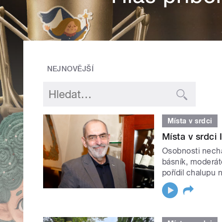
NEJNOVĚJŠÍ
Místa v srdci
Místa v srdci
Osobnosti nechá
básník, moderáto
pořídil chalupu 