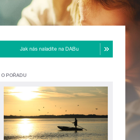
Jak nás naladíte na DABu
O POŘADU