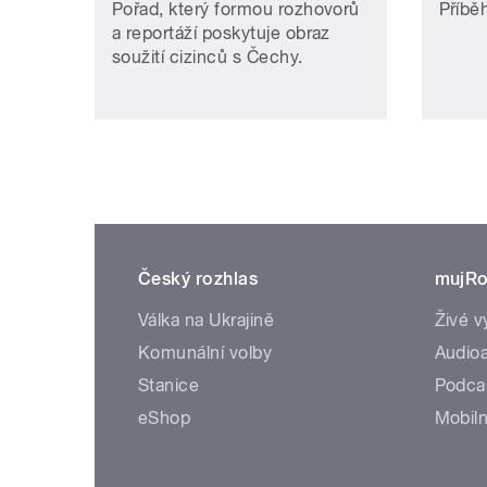
Pořad, který formou rozhovorů
Příbě
a reportáží poskytuje obraz
soužití cizinců s Čechy.
Český rozhlas
mujRo
Válka na Ukrajině
Živé v
Komunální volby
Audioa
Stanice
Podca
eShop
Mobiln