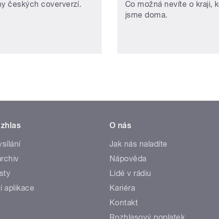
hy českých coververzí.
Co možná nevíte o kraji, 
jsme doma.
zhlas
O nás
ysílání
Jak nás naladíte
rchiv
Nápověda
sty
Lidé v rádiu
í aplikace
Kariéra
Kontakt
Rozhlasový poplatek