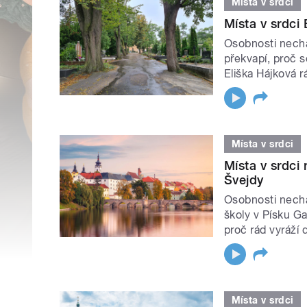
Místa v srdci
Místa v srdci 
Osobnosti nechá
překvapí, proč s
Eliška Hájková r
Místa v srdci
Místa v srdci
Švejdy
Osobnosti nechá
školy v Písku Ga
proč rád vyráží
Místa v srdci