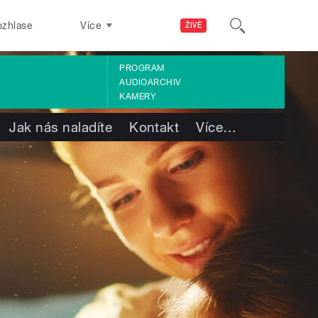
ozhlase
Více
ŽIVĚ
PROGRAM
AUDIOARCHIV
KAMERY
Jak nás naladíte
Kontakt
Více
…