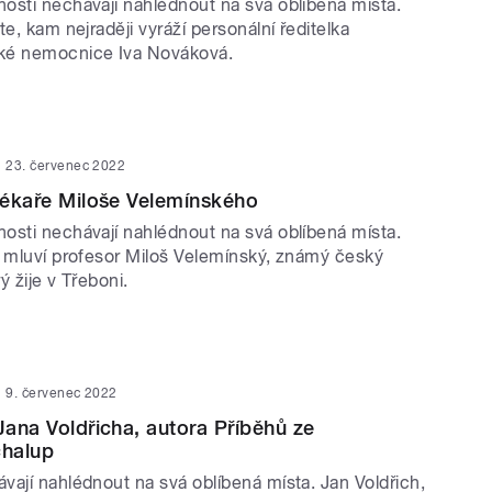
osti nechávají nahlédnout na svá oblíbená místa.
te, kam nejraději vyráží personální ředitelka
ké nemocnice Iva Nováková.
23. červenec 2022
 lékaře Miloše Velemínského
osti nechávají nahlédnout na svá oblíbená místa.
h mluví profesor Miloš Velemínský, známý český
ý žije v Třeboni.
9. červenec 2022
 Jana Voldřicha, autora Příběhů ze
halup
vají nahlédnout na svá oblíbená místa. Jan Voldřich,