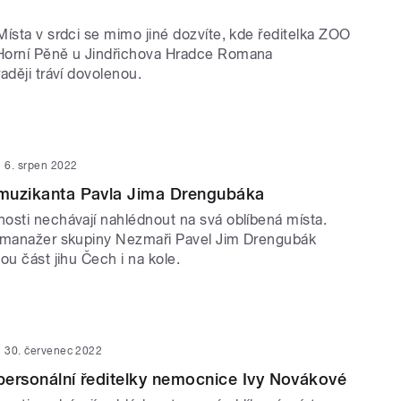
ísta v srdci se mimo jiné dozvíte, kde ředitelka ZOO
Horní Pěně u Jindřichova Hradce Romana
aději tráví dovolenou.
6. srpen 2022
 muzikanta Pavla Jima Drengubáka
osti nechávají nahlédnout na svá oblíbená místa.
 manažer skupiny Nezmaři Pavel Jim Drengubák
ou část jihu Čech i na kole.
30. červenec 2022
 personální ředitelky nemocnice Ivy Novákové