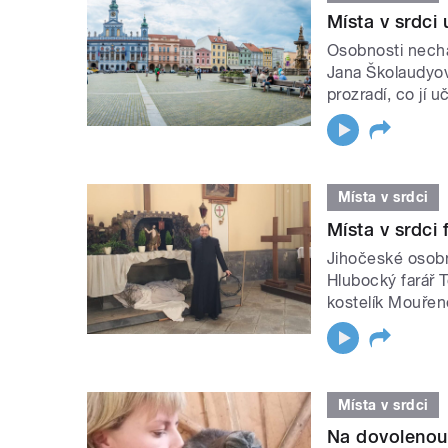
Místa v srdci
Osobnosti nechá
Jana Školaudyov
prozradí, co jí 
Místa v srdci
Místa v srdci
Jihočeské osobn
Hlubocký farář 
kostelík Mouře
Místa v srdci
Na dovolenou