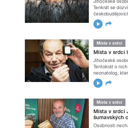
Jihočeské osobn
Tenkrát se dozví
českobudějovic
Místa v srdci
Místa v srdci
Jihočeské osobn
Tentokrát o nic
neonatolog, kter
Místa v srdci
Místa v srdci
šumavských c
Osobnosti nechá