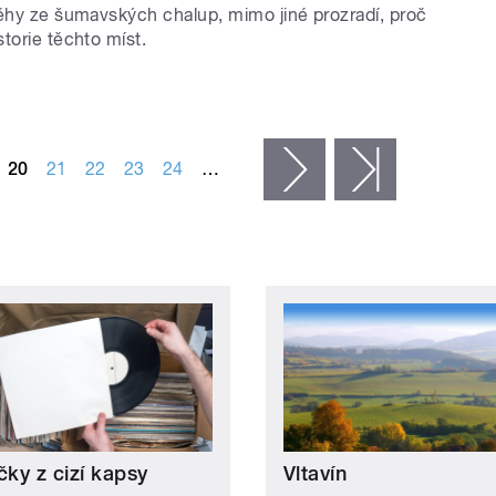
běhy ze šumavských chalup, mimo jiné prozradí, proč
torie těchto míst.
20
21
22
23
24
…
následující ›
poslední »
čky z cizí kapsy
Vltavín