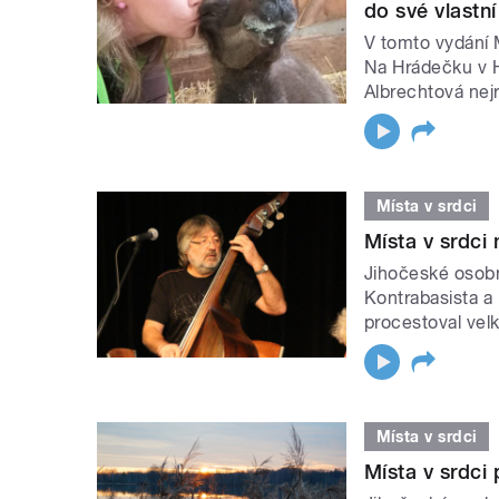
do své vlastní
V tomto vydání M
Na Hrádečku v 
Albrechtová nejr
Místa v srdci
Místa v srdci
Jihočeské osobn
Kontrabasista a
procestoval velk
Místa v srdci
Místa v srdci