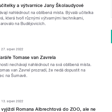
 učitelky a výtvarnice Jany Školaudyové
vají nahlédnout na oblíbená místa. Bývalá učitelka
á, která tvoří různými výtvarnými technikami,
učarovalo na Budějovicích.
27. srpen 2022
 faráře Tomase van Zavrela
osti nechávají nahlédnout na svá oblíbená místa.
Tomas van Zavrel prozradí, že nedá dopustit na
nec na Šumavě.
13. srpen 2022
 vyjíždí Romana Albrechtová do ZOO, ale ne