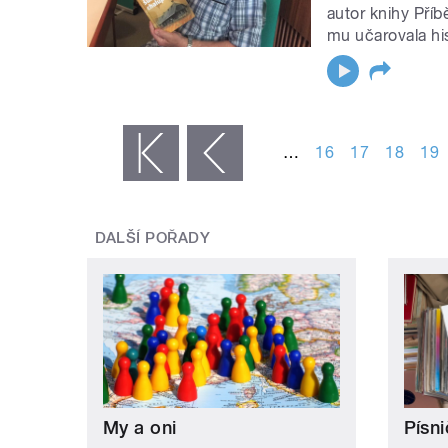
autor knihy Pří
mu učarovala his
STRÁNKY
…
16
17
18
19
« první
‹ předchozí
DALŠÍ POŘADY
My a oni
Písni