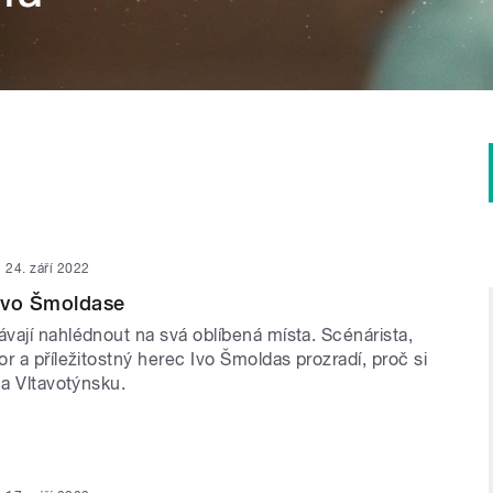
24. září 2022
 Ivo Šmoldase
vají nahlédnout na svá oblíbená místa. Scénárista,
r a příležitostný herec Ivo Šmoldas prozradí, proč si
na Vltavotýnsku.