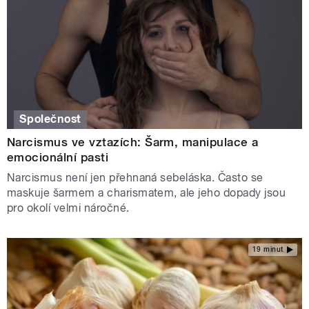
Společnost
Narcismus ve vztazích: Šarm, manipulace a
emocionální pasti
Narcismus není jen přehnaná sebeláska. Často se
maskuje šarmem a charismatem, ale jeho dopady jsou
pro okolí velmi náročné.
19 minut