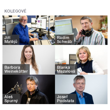
KOLEGOVÉ
Jiří
Radim
Matějů
Schwáb
Barbora
Blanka
Weinekötter
Mazalová
Aleš
Josef
Spurný
Podstata