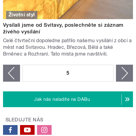
Životní styl
Vysílali jsme od Svitavy, poslechněte si záznam
živého vysílání
Celé čtvrteční dopoledne patřilo našemu vysílání z obcí a
měst nad Svitavou. Hradec, Březová, Bělá a také
Brněnec a Rozhraní. Tato místa jsme navštívili.
STRÁNKY
5
n
zí
Jak nás naladíte na DABu
SLEDUJTE NÁS