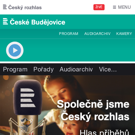
Přejít k hlavnímu obsahu
MENU
ŽIVĚ
PROGRAM
AUDIOARCHIV
KAMERY
Program
Pořady
Audioarchiv
Více
…