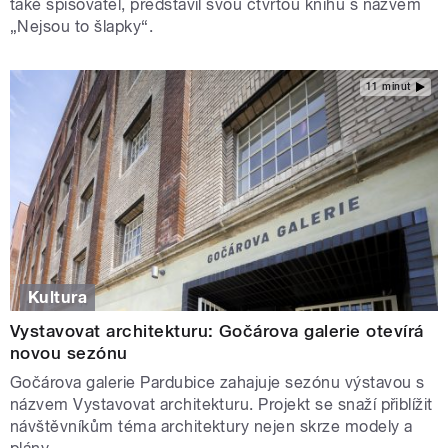
také spisovatel, představil svou čtvrtou knihu s názvem
„Nejsou to šlapky“.
11 minut
Kultura
Vystavovat architekturu: Gočárova galerie otevírá
novou sezónu
Gočárova galerie Pardubice zahajuje sezónu výstavou s
názvem Vystavovat architekturu. Projekt se snaží přiblížit
návštěvníkům téma architektury nejen skrze modely a