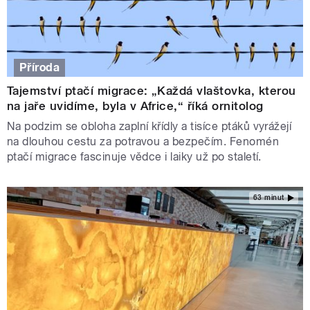
Příroda
Tajemství ptačí migrace: „Každá vlaštovka, kterou
na jaře uvidíme, byla v Africe,“ říká ornitolog
Na podzim se obloha zaplní křídly a tisíce ptáků vyrážejí
na dlouhou cestu za potravou a bezpečím. Fenomén
ptačí migrace fascinuje vědce i laiky už po staletí.
63 minut