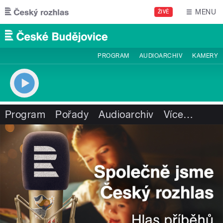
Přejít k hlavnímu obsahu
MENU
ŽIVĚ
PROGRAM
AUDIOARCHIV
KAMERY
Program
Pořady
Audioarchiv
Více
…