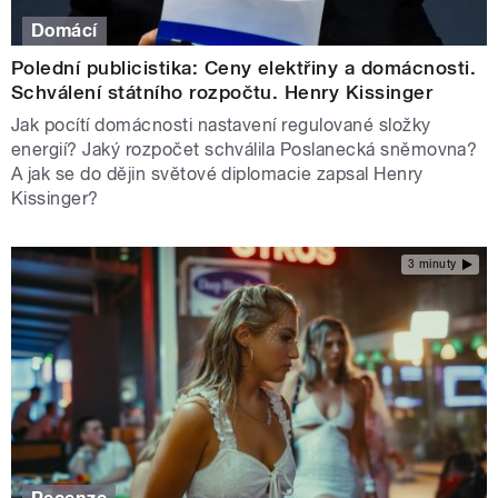
Domácí
Polední publicistika: Ceny elektřiny a domácnosti.
Schválení státního rozpočtu. Henry Kissinger
Jak pocítí domácnosti nastavení regulované složky
energií? Jaký rozpočet schválila Poslanecká sněmovna?
A jak se do dějin světové diplomacie zapsal Henry
Kissinger?
3 minuty