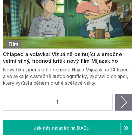
Film
Chlapec a volavka: Vizuálně oslňující a emočně
velmi silný, hodnotí kritik nový film Mijazakiho
Nový film japonského režiséra Hajao Mijazakiho Chlapec
a volavka je částečně autobiografický, vypráví o chlapci,
který vyrůstá během druhé světové války.
STRÁNKY
1
n
Jak nás naladíte na DABu