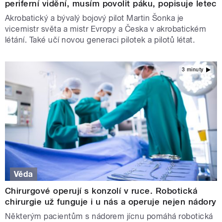
periferní vidění, musím povolit páku, popisuje letec
Akrobatický a bývalý bojový pilot Martin Šonka je
vicemistr světa a mistr Evropy a Česka v akrobatickém
létání. Také učí novou generaci pilotek a pilotů létat.
3 minuty
Věda
Chirurgové operují s konzolí v ruce. Robotická
chirurgie už funguje i u nás a operuje nejen nádory
Některým pacientům s nádorem jícnu pomáhá robotická