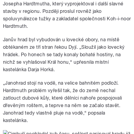
Josepha Hardtmutha, který vyprojektoval i další slavné
stavby v regionu. Později proslul rovněž jako
spoluvynálezce tužky a zakladatel společnosti Koh-i-noor
Hardtmuth.
Janův hrad byl vybudován u lovecké obory, na místě
obtékaném ze tří stran řekou Dyjí. „Sloužil jako lovecký
hrádek. Po honech se tady konaly bohaté hostiny, na
nichž se vyhlašoval Král honu,“ upřesnila místní
kastelánka Darja Horká.
„Janohrad stojí na vodě, na velice bahnitém podloží.
Hardtmuth problém vyřešil tak, že do země nechal
zatlouct dubové kůly, které dělníci nahoře pospojovali
dřevěným roštem, a teprve na něm se začalo stavět.
Janohrad tedy vlastně pluje na vodě,“ popsala
kastelánka.