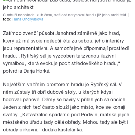
Cimbuří neohlodal zub času, sešlost narýsoval hradu již jeho architekt
|
foto:
Hana Ondryášová
Zatímco zvenčí působí Janohrad záměrně jako hrad,
který už má svoje nejlepší léta za sebou, jeho interiéry
jsou reprezentativní. A samozřejmě připomínají prostředí
hradu. „Rytířský sál je vyzdoben takzvanou iluzivní
výmalbou, která evokuje pocit středověkého hradu,“
potvrdila Darja Horká.
Největším vnitřním prostorem hradu je Rytířský sál. V
něm zůstaly tři obří dubové stoly, u kterých kdysi
hodovali pánové. Dámy se bavily v přilehlých salóncích.
Jeden z nich teď často slouží jako místo, kde se konají
svatby. „Katastrálně spadáme pod Podivín, matrika jejich
městského úřadu tady dělá obřady. Mohou tady ale být i
obřady církevní,“ dodala kastelánka.