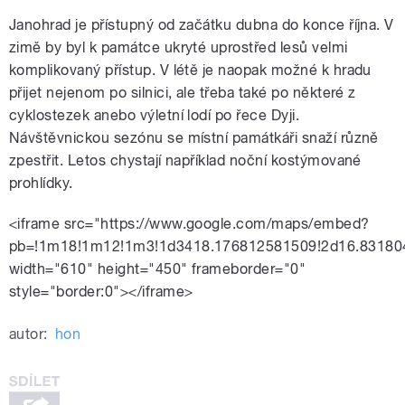
Janohrad je přístupný od začátku dubna do konce října. V
zimě by byl k památce ukryté uprostřed lesů velmi
komplikovaný přístup. V létě je naopak možné k hradu
přijet nejenom po silnici, ale třeba také po některé z
cyklostezek anebo výletní lodí po řece Dyji.
Návštěvnickou sezónu se místní památkáři snaží různě
zpestřit. Letos chystají například noční kostýmované
prohlídky.
<iframe src="https://www.google.com/maps/embed?
pb=!1m18!1m12!1m3!1d3418.176812581509!2d16.83180
width="610" height="450" frameborder="0"
style="border:0"></iframe>
autor:
hon