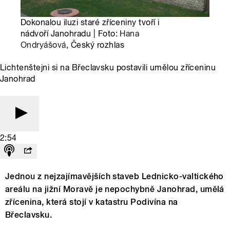
Dokonalou iluzi staré zříceniny tvoří i
nádvoří Janohradu | Foto:
Hana
Ondryášová
, Český rozhlas
Lichtenštejni si na Břeclavsku postavili umělou zříceninu
Janohrad
2:54
Jednou z nejzajímavějších staveb Lednicko-valtického
areálu na jižní Moravě je nepochybně Janohrad, umělá
zřícenina, která stojí v katastru Podivína na
Břeclavsku.