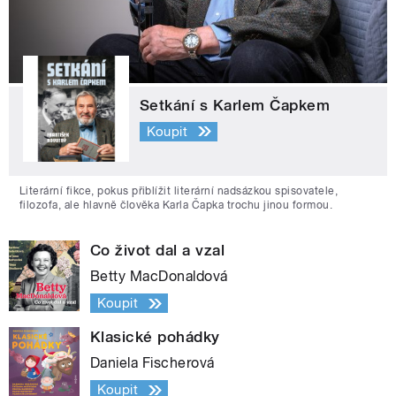
Setkání s Karlem Čapkem
Koupit
Literární fikce, pokus přiblížit literární nadsázkou spisovatele,
filozofa, ale hlavně člověka Karla Čapka trochu jinou formou.
Co život dal a vzal
Betty MacDonaldová
Koupit
Klasické pohádky
Daniela Fischerová
Koupit