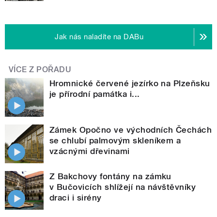
Jak nás naladíte na DABu
VÍCE Z POŘADU
Hromnické červené jezírko na Plzeňsku
je přírodní památka i...
Zámek Opočno ve východních Čechách
se chlubí palmovým skleníkem a
vzácnými dřevinami
Z Bakchovy fontány na zámku
v Bučovicích shlížejí na návštěvníky
draci i sirény