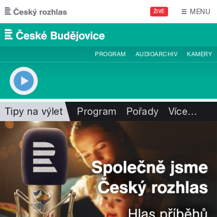
Přejít k hlavnímu obsahu
MENU
ŽIVĚ
PROGRAM
AUDIOARCHIV
KAMERY
Tipy na výlet
Program
Pořady
Více
…