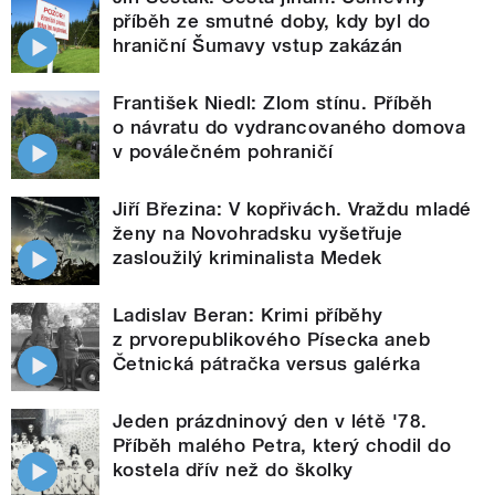
příběh ze smutné doby, kdy byl do
hraniční Šumavy vstup zakázán
František Niedl: Zlom stínu. Příběh
o návratu do vydrancovaného domova
v poválečném pohraničí
Jiří Březina: V kopřivách. Vraždu mladé
ženy na Novohradsku vyšetřuje
zasloužilý kriminalista Medek
Ladislav Beran: Krimi příběhy
z prvorepublikového Písecka aneb
Četnická pátračka versus galérka
Jeden prázdninový den v létě '78.
Příběh malého Petra, který chodil do
kostela dřív než do školky