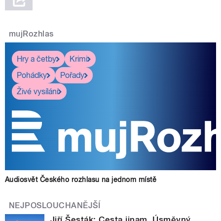
mujRozhlas
Hry a četby
Krimi
Pohádky
Pořady
Živé vysílání
Audiosvět Českého rozhlasu na jednom místě
NEJPOSLOUCHANĚJŠÍ
Jiří Šesták: Cesta jinam. Úsměvný