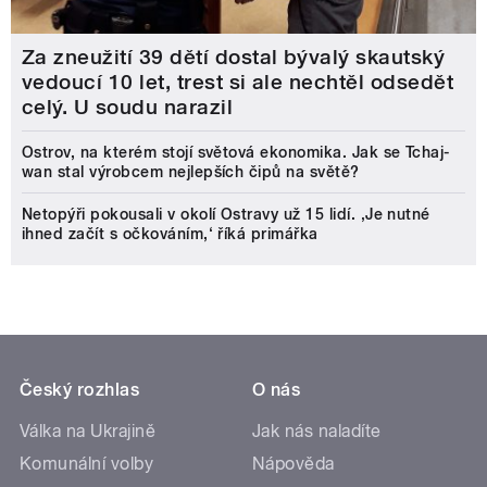
Za zneužití 39 dětí dostal bývalý skautský
vedoucí 10 let, trest si ale nechtěl odsedět
celý. U soudu narazil
Ostrov, na kterém stojí světová ekonomika. Jak se Tchaj-
wan stal výrobcem nejlepších čipů na světě?
Netopýři pokousali v okolí Ostravy už 15 lidí. ‚Je nutné
ihned začít s očkováním,‘ říká primářka
Český rozhlas
O nás
Válka na Ukrajině
Jak nás naladíte
Komunální volby
Nápověda