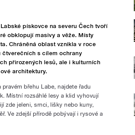
 Labské pískovce na severu Čech tvoří
ré obklopují masivy a věže. Místy
ta. Chráněná oblast vznikla v roce
ů čtverečních s cílem ochrany
ch přirozených lesů, ale i kulturních
ové architektury.
 pravém břehu Labe, najdete řadu
. Místní rozsáhlé lesy a klid vyhovují
í zde jeleni, srnci, lišky nebo kuny,
ěř. Ve zdejší přírodě pobývají i rysové a