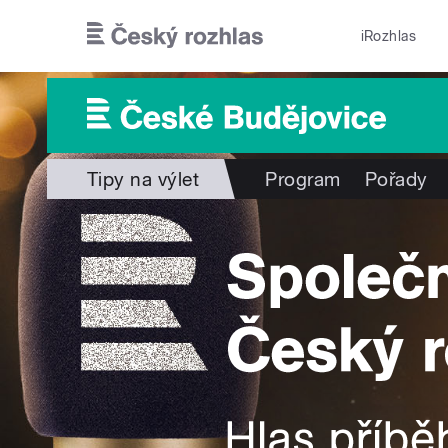
Přejít k hlavnímu obsahu
iRozhlas
Tipy na výlet
Program
Pořady