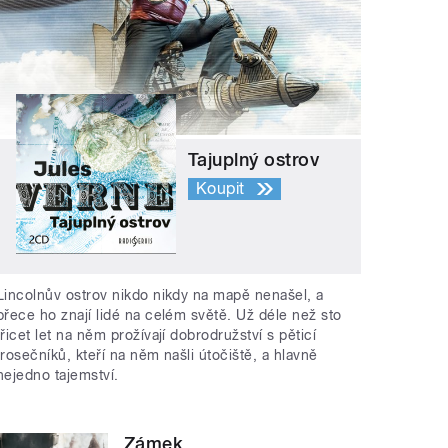
Tajuplný ostrov
Koupit
Lincolnův ostrov nikdo nikdy na mapě nenašel, a
přece ho znají lidé na celém světě. Už déle než sto
třicet let na něm prožívají dobrodružství s pěticí
trosečníků, kteří na něm našli útočiště, a hlavně
nejedno tajemství.
Zámek