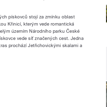
ých pískovců stojí za zmínku oblast
kou Křinicí, kterým vede romantická
y. Celým územím Národního parku České
skovce vede síť značených cest. Jedna
 tras prochází Jetřichovickými skalami a