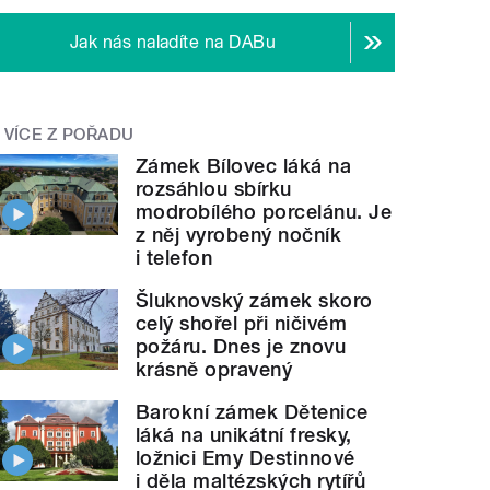
Jak nás naladíte na DABu
VÍCE Z POŘADU
Zámek Bílovec láká na
rozsáhlou sbírku
modrobílého porcelánu. Je
z něj vyrobený nočník
i telefon
Šluknovský zámek skoro
celý shořel při ničivém
požáru. Dnes je znovu
krásně opravený
Barokní zámek Dětenice
láká na unikátní fresky,
ložnici Emy Destinnové
i děla maltézských rytířů