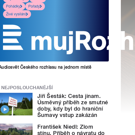
Pohádky
Pořady
Živé vysílání
Audiosvět Českého rozhlasu na jednom místě
NEJPOSLOUCHANĚJŠÍ
Jiří Šesták: Cesta jinam.
Úsměvný příběh ze smutné
doby, kdy byl do hraniční
Šumavy vstup zakázán
František Niedl: Zlom
stínu. Příběh o návratu do