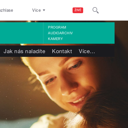
ozhlase
Více
ŽIVĚ
PROGRAM
AUDIOARCHIV
KAMERY
Jak nás naladíte
Kontakt
Více
…