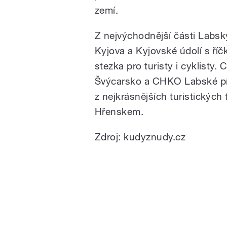
zemí.
Z nejvýchodnější části Labsk
Kyjova a Kyjovské údolí s říč
stezka pro turisty i cyklist
Švýcarsko a CHKO Labské pí
z nejkrásnějších turistických
Hřenskem.
Zdroj: kudyznudy.cz