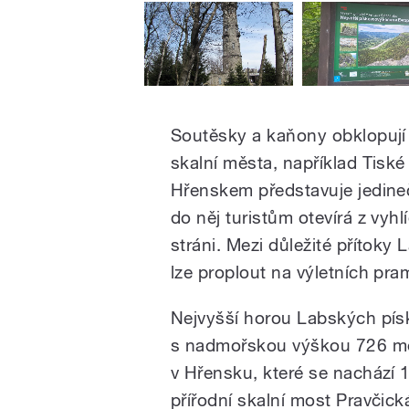
Soutěsky a kaňony obklopují v
skalní města, například Tisk
Hřenskem představuje jedineč
do něj turistům otevírá z vyh
stráni. Mezi důležité přítoky 
lze proplout na výletních pra
Nejvyšší horou Labských pís
s nadmořskou výškou 726 met
v Hřensku, které se nachází
přířodní skalní most Pravčic