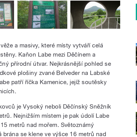
ěže a masivy, které místy vytváří celá
é stěny. Kaňon Labe mezi Děčínem a
ný přírodní útvar. Nejkrásnější pohled se
lídkové plošiny zvané Belveder na Labské
Labe patří říčka Kamenice, jejíž soutěsky
micích.
kovců je Vysoký neboli Děčínský Sněžník
rů. Nejnižším místem je pak údolí Labe
 115 metrů nad mořem. Světoznámý
ká brána se klene ve výšce 16 metrů nad