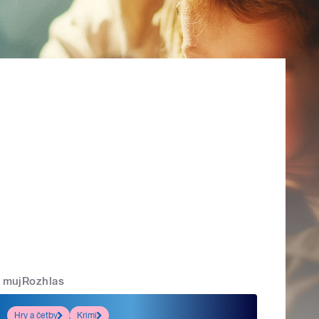
mujRozhlas
Hry a četby
Krimi