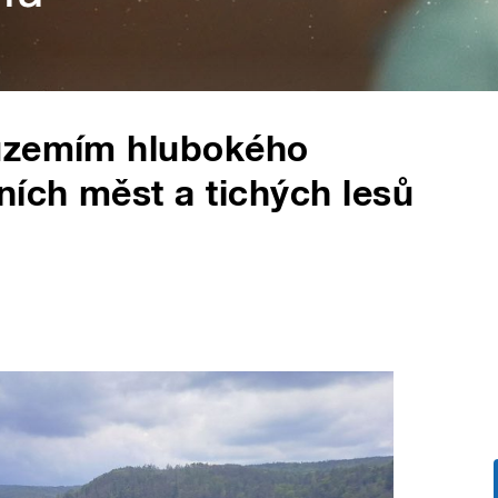
 územím hlubokého
ních měst a tichých lesů