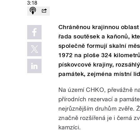
3:18
Chráněnou krajinnou oblast
řada soutěsek a kaňonů, kte
společně formují skalní měs
1972 na ploše 324 kilometr
pískovcové krajiny, rozsáhlý
památek, zejména místní lid
Na území CHKO, převážně na
přírodních rezervací a památek
nejrůznějším druhům zvěře. Žij
značně rozšířená je i černá zv
kamzíci.