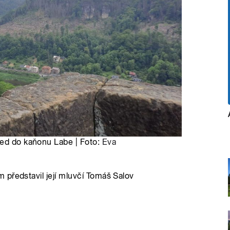
led do kaňonu Labe | Foto:
Eva
představil její mluvčí Tomáš Salov