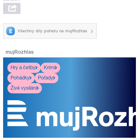
Všechny díly pořadu na mujRozhlas
mujRozhlas
Hry a četby
Krimi
Pohádky
Pořady
Živé vysílání