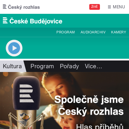
Přejít k hlavnímu obsahu
MENU
ŽIVĚ
PROGRAM
AUDIOARCHIV
KAMERY
Kultura
Program
Pořady
Více
…