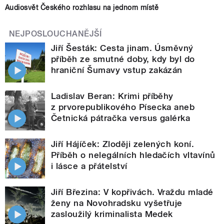
Audiosvět Českého rozhlasu na jednom místě
NEJPOSLOUCHANĚJŠÍ
Jiří Šesták: Cesta jinam. Úsměvný
příběh ze smutné doby, kdy byl do
hraniční Šumavy vstup zakázán
Ladislav Beran: Krimi příběhy
z prvorepublikového Písecka aneb
Četnická pátračka versus galérka
Jiří Hájíček: Zloději zelených koní.
Příběh o nelegálních hledačích vltavínů
i lásce a přátelství
Jiří Březina: V kopřivách. Vraždu mladé
ženy na Novohradsku vyšetřuje
zasloužilý kriminalista Medek