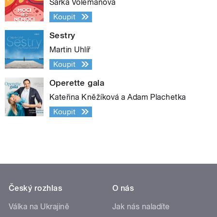
Šárka Volemanová
Koupit
Sestry
Martin Uhlíř
Koupit
Operette gala
Kateřina Kněžíková a Adam Plachetka
Koupit
Český rozhlas
O nás
Válka na Ukrajině
Jak nás naladíte