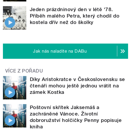
Jeden prázdninový den v létě '78.
Příběh malého Petra, který chodil do
kostela dřív než do školky
Jak nás naladíte na DABu
VÍCE Z POŘADU
Díky Aristokratce v Československu se
čtenáři mohou ještě jednou vrátit na
zámek Kostka
Poštovní skřítek Jaksemáš a
zachráněné Vánoce. Životní
dobroružství holčičky Penny popisuje
kniha