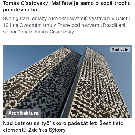
Tomáš Císařovský: Malířství je samo o sobě trochu
poustevnictví
Své figurální obrazy a kolekci akvarelů vystavuje v Galerii
101 na Ovocném trhu v Praze pod názvem „Rozděleni
volbou" malíř Tomáš Císařovský.
5 minut
Architektura
Nad Letnou se tyčí skoro padesát let: Šest tisíc
elementů Zdeňka Sýkory