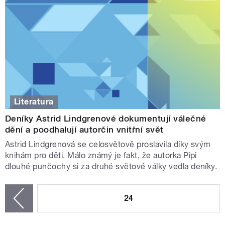
Literatura
Deníky Astrid Lindgrenové dokumentují válečné
dění a poodhalují autorčin vnitřní svět
Astrid Lindgrenová se celosvětově proslavila díky svým
knihám pro děti. Málo známý je fakt, že autorka Pipi
dlouhé punčochy si za druhé světové války vedla deníky.
STRÁNKY
24
zí