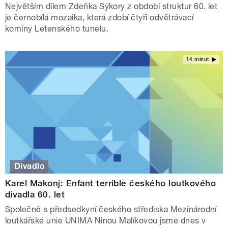
Největším dílem Zdeňka Sýkory z období struktur 60. let
je černobílá mozaika, která zdobí čtyři odvětrávací
komíny Letenského tunelu.
14 minut
Divadlo
Karel Makonj: Enfant terrible českého loutkového
divadla 60. let
Společně s předsedkyní českého střediska Mezinárodní
loutkářské unie UNIMA Ninou Malíkovou jsme dnes v