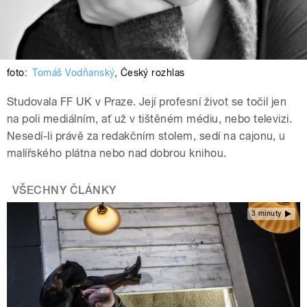
foto:
Tomáš Vodňanský
,
Český rozhlas
Studovala FF UK v Praze. Její profesní život se točil jen
na poli mediálním, ať už v tištěném médiu, nebo televizi.
Nesedí-li právě za redakčním stolem, sedí na cajonu, u
malířského plátna nebo nad dobrou knihou.
VŠECHNY ČLÁNKY
3 minuty