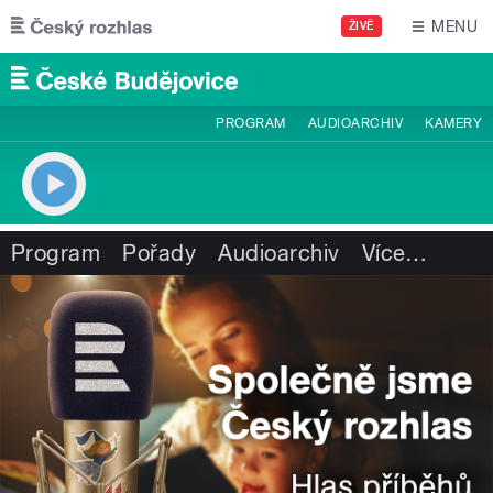
Přejít k hlavnímu obsahu
MENU
ŽIVĚ
PROGRAM
AUDIOARCHIV
KAMERY
Program
Pořady
Audioarchiv
Více
…