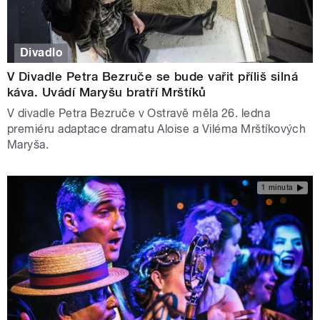
Divadlo
V Divadle Petra Bezruče se bude vařit příliš silná
káva. Uvádí Maryšu bratří Mrštíků
V divadle Petra Bezruče v Ostravě měla 26. ledna
premiéru adaptace dramatu Aloise a Viléma Mrštíkových
Maryša.
1 minuta