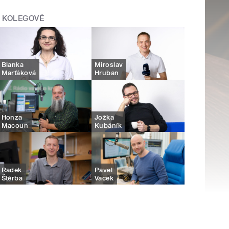
KOLEGOVÉ
Blanka
Miroslav
Marťáková
Hruban
Honza
Jožka
Macoun
Kubáník
Radek
Pavel
Štěrba
Vacek