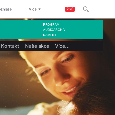
ozhlase
Více
ŽIVĚ
PROGRAM
AUDIOARCHIV
KAMERY
Kontakt
Naše akce
Více
…