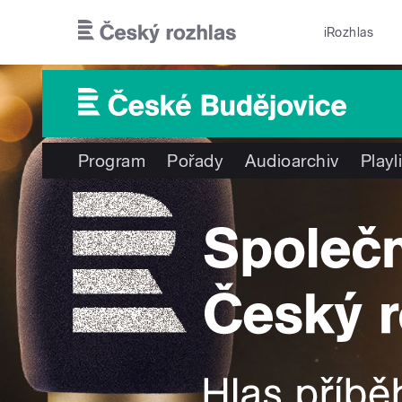
Přejít k hlavnímu obsahu
iRozhlas
Program
Pořady
Audioarchiv
Playl