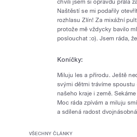
chvíli jsem si opravdu přála z
Naštěstí se mi podařily otevř
rozhlasu Zlín! Za mixážní pul
protože mě vždycky bavilo ml
poslouchat :o)
. Jsem ráda, ž
Koníčky:
Miluju les a přírodu. Ještě n
svými dětmi trávíme spoustu
našeho kraje i země. Sekáme
Moc ráda zpívám a miluju smíc
a sdílená radost dvojnásobn
VŠECHNY ČLÁNKY