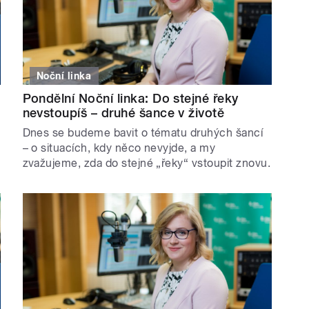
Noční linka
Pondělní Noční linka: Do stejné řeky
nevstoupíš – druhé šance v životě
Dnes se budeme bavit o tématu druhých šancí
– o situacích, kdy něco nevyjde, a my
zvažujeme, zda do stejné „řeky“ vstoupit znovu.