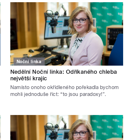
Noční linka
Nedělní Noční linka: Odříkaného chleba
největší krajíc
Namísto onoho okřídleného pořekadla bychom
mohli jednoduše říct: “to jsou paradoxy!”.