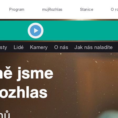
Program
mujRozhlas
Stanice
O r
isty
Lidé
Kamery
O nás
Jak nás naladíte