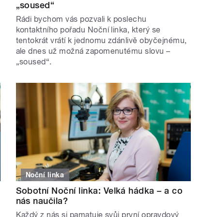
„soused“
Rádi bychom vás pozvali k poslechu
kontaktního pořadu Noční linka, který se
tentokrát vrátí k jednomu zdánlivě obyčejnému,
ale dnes už možná zapomenutému slovu –
„soused“.
Noční linka
Sobotní Noční linka: Velká hádka – a co
nás naučila?
Každý z nás si pamatuje svůj první opravdový