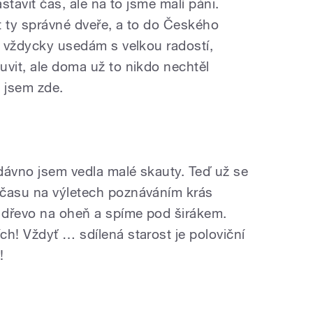
astavit čas, ale na to jsme malí páni.
ít ty správné dveře, a to do Českého
t vždycky usedám s velkou radostí,
uvit, ale doma už to nikdo nechtěl
e jsem zde.
edávno jsem vedla malé skauty. Teď už se
 času na výletech poznáváním krás
 dřevo na oheň a spíme pod širákem.
h! Vždyť … sdílená starost je poloviční
á!