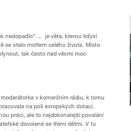
ak nedopadlo“ ... je věta, kterou kdysi
mě se stalo mottem celého života. Místo
plynout, tak často nad věcmi moc
o moderátorka v komerčním rádiu, k tomu
pracovala na poli evropských dotací.
ou práci, ale to nejdokonalejší povolání
mateřské dovolené se třemi dětmi. V tu