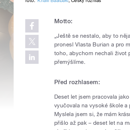
foto:
Khalil Baalbaki
,
Český rozhlas
Motto:
„Ještě se nestalo, aby to něj
pronesl Vlasta Burian a pro 
toho, abychom nechali život 
přemýšlíme.
Před rozhlasem:
Deset let jsem pracovala jak
vyučovala na vysoké škole a 
Myslela jsem si, že mám krásn
přišlo až pak – deset let na 