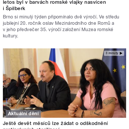
letos byl v barvách romské vlajky nasvícen
i Špilberk
Brno si minulý týden připomínalo dvě výročí. Ve středu
jubilejní 20. ročník oslav Mezinárodního dne Romů a
v jeho předvečer 35. výročí založení Muzea romské
kultury.
3 minuty
Aktuální dění
Ještě devět měsíců lze žádat o odškodnění