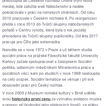
přestoupila do Českého rozhlasu Online (nyní Nová
média), kde založila web Náboženství a nadále
pokračovala v práci na romských stránkách. Od roku
2010 pracovala v Českém rozhlase 6. Po reorganizaci
přešla v roce 2013 do Tvůrčí skupiny náboženských
pořadů v Centru výroby, která byla o rok později
převedena do Tvůrčí skupiny publicistiky. Od léta 2017
pracuje pro ČRo jako externistka.
Narodila se v roce 1972 v Praze a už během studia
sociální práce na pražské Filosofické fakultě Univerzity
Karlovy začala spolupracovat s časopisem Sociální
politika, odborným měsíčníkem Ministerstva práce a
sociálních věcí, kam po studiích v roce 1998 nastoupila
na celý úvazek. Sociální tematice se věnuje i při své
dosavadní práci pro Český rozhlas.
V roce 2009 jí Muzeum romské kultury v Brně udělilo
svou
historicky první cenu
za vytrvalou podporu muzea
a pomoc při budování jeho sbírkových fondů, za stálou