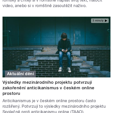
romsky a chtějí si v romštině napsat svůj text, natočit
video, anebo si v romštině zasoutěžit naživo.
3 minuty
Aktuální dění
Výsledky mezinárodního projektu potvrzují
zakořenění anticikanismus v českém online
prostoru
Anticikanismus je v českém online prostoru často
rozšířený. Potvrzují to výsledky mezinárodního projektu
Společně proti anticikanismu online (TAAO).