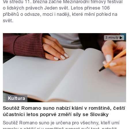
Ve středu 11. března začne Mezinárodní filmový festival
o lidských právech Jeden svět. Letos přinese 106
příběhů o odvaze, moci i naději, které mění pohled na
svět.
3 minuty
Kultura
Soutěž Romano suno nabízí klání v romštině, čeští
účastníci letos poprvé změří síly se Slováky
Soutěž Romano suno je určena pro všechny, kteří umí