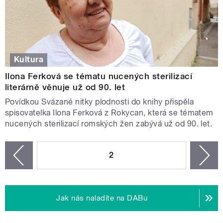
Kultura
Ilona Ferková se tématu nucených sterilizací
literárně věnuje už od 90. let
Povídkou Svázané nitky plodnosti do knihy přispěla
spisovatelka Ilona Ferková z Rokycan, která se tématem
nucených sterilizací romských žen zabývá už od 90. let.
STRÁNKY
2
n
zí
Jak nás naladíte na DABu