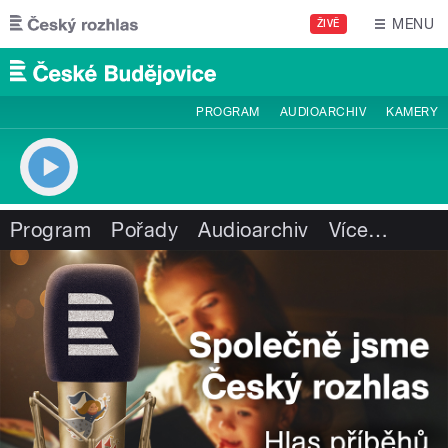
Přejít k hlavnímu obsahu
MENU
ŽIVĚ
PROGRAM
AUDIOARCHIV
KAMERY
Program
Pořady
Audioarchiv
Více
…