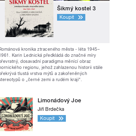
Šikmý kostel 3
Koupit
Románová kronika ztraceného města - léta 1945–
1961. Karin Lednická předkládá do značné míry
převratný, dosavadní paradigma měnící obraz
hornického regionu, jehož zahlazenou historii stále
překrývá tlustá vrstva mýtů a zakořeněných
stereotypů o „černé zemi a rudém kraji“.
Limonádový Joe
Jiří Brdečka
Koupit