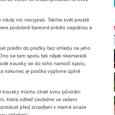
nikdy nic nevyprali. Takhle svět prostě
o pere podobně barevné prádlo najednou a
at prádlo do pračky bez ohledu na jeho
Ono se tam spolu tak nějak skamarádí.
rodé kousky se do toho namočí spolu,
ů a nakonec je pračka vyplivne úplně
vé kousky trochu ztratí svou původní
nii, která odteď zavládne ve vašem
postávat před zrcadlem v marné snaze
sy oblečení.