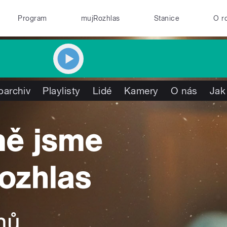
Program
mujRozhlas
Stanice
O r
oarchiv
Playlisty
Lidé
Kamery
O nás
Jak