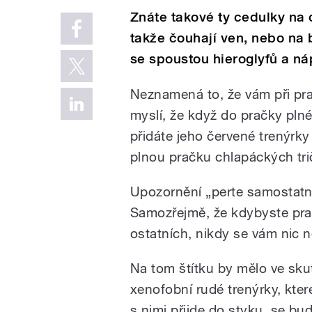
Znáte takové ty cedulky na o
takže čouhají ven, nebo na 
se spoustou hieroglyfů a n
Neznamená to, že vám při pr
myslí, že když do pračky plné
přidáte jeho červené trenýrky
plnou pračku chlapáckých tri
Upozornění „perte samostatně
Samozřejmě, že kdybyste pra
ostatních, nikdy se vám nic n
Na tom štítku by mělo ve skut
xenofobní rudé trenýrky, kter
s nimi přijde do styku, se bu