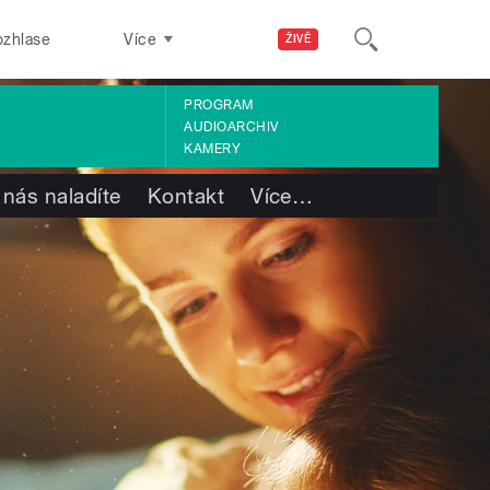
ozhlase
Více
ŽIVĚ
PROGRAM
AUDIOARCHIV
KAMERY
 nás naladíte
Kontakt
Více
…