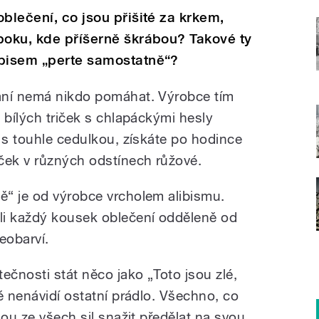
blečení, co jsou přišité za krkem,
boku, kde příšerně škrábou? Takové ty
ápisem „perte samostatně“?
aní nemá nikdo pomáhat. Výrobce tím
 bílých triček s chlapáckými hesly
 s touhle cedulkou, získáte po hodince
ček v různých odstínech růžové.
“ je od výrobce vrcholem alibismu.
li každý kousek oblečení odděleně od
eobarví.
ečnosti stát něco jako „Toto jsou zlé,
é nenávidí ostatní prádlo. Všechno, co
dou ze všech sil snažit předělat na svou