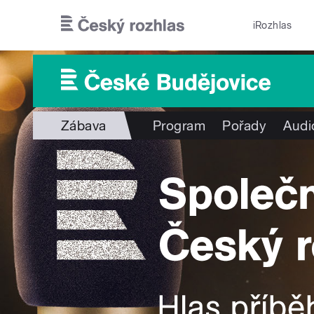
Přejít k hlavnímu obsahu
iRozhlas
Zábava
Program
Pořady
Audi