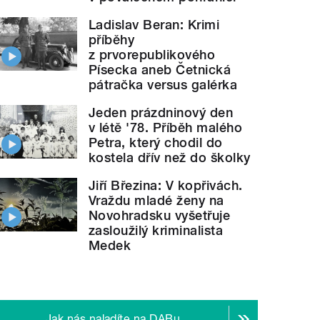
Ladislav Beran: Krimi
příběhy
z prvorepublikového
Písecka aneb Četnická
pátračka versus galérka
Jeden prázdninový den
v létě '78. Příběh malého
Petra, který chodil do
kostela dřív než do školky
Jiří Březina: V kopřivách.
Vraždu mladé ženy na
Novohradsku vyšetřuje
zasloužilý kriminalista
Medek
Jak nás naladíte na DABu