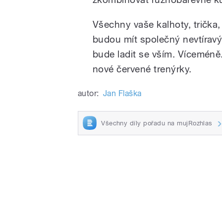
Všechny vaše kalhoty, trička, 
budou mít společný nevtíravý
bude ladit se vším. Víceméně.
nové červené trenýrky.
autor:
Jan Flaška
Všechny díly pořadu na mujRozhlas