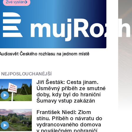
Živé vysílání
Audiosvět Českého rozhlasu na jednom místě
NEJPOSLOUCHANĚJŠÍ
Jiří Šesták: Cesta jinam.
Úsměvný příběh ze smutné
doby, kdy byl do hraniční
Šumavy vstup zakázán
František Niedl: Zlom
stínu. Příběh o návratu do
vydrancovaného domova
v poválečném pohraničí