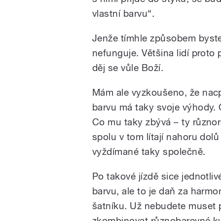
vlastní barvu“.
Jenže tímhle způsobem byste 
nefunguje. Většina lidí prot
děj se vůle Boží.
Mám ale vyzkoušeno, že nacp
barvu má taky svoje výhody. 
Co mu taky zbývá – ty různo
spolu v tom lítají nahoru dol
vyždímané taky společně.
Po takové jízdě sice jednotli
barvu, ale to je daň za harmo
šatníku. Už nebudete muset 
zkombinovat různobarevné ku