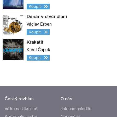
Koupit
Denár v dívčí dlani
Václav Erben
Koupit
Krakatit
Karel Čapek
Koupit
Český rozhlas
O nás
Válka na Ukrajině
Jak nás naladíte
Komunální volby
Nápověda