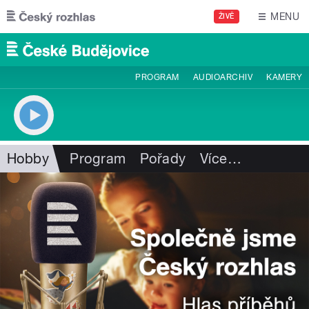
Přejít k hlavnímu obsahu
MENU
ŽIVĚ
PROGRAM
AUDIOARCHIV
KAMERY
Hobby
Program
Pořady
Více
…