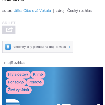
autor:
Jitka Cibulová Vokatá
|
zdroj:
Český rozhlas
Všechny díly pořadu na mujRozhlas
mujRozhlas
Hry a četby
Krimi
Pohádky
Pořady
Živé vysílání