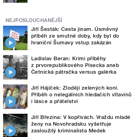
NEJPOSLOUCHANĚJŠÍ
Jiří Šesták: Cesta jinam. Úsměvný
příběh ze smutné doby, kdy byl do
hraniční Šumavy vstup zakázán
Ladislav Beran: Krimi příběhy
z prvorepublikového Písecka aneb
Četnická pátračka versus galérka
Jiří Hájíček: Zloději zelených koní.
Příběh o nelegálních hledačích vltavínů
i lásce a přátelství
Jiří Březina: V kopřivách. Vraždu mladé
ženy na Novohradsku vyšetřuje
zasloužilý kriminalista Medek