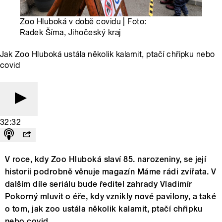
Zoo Hluboká v době covidu | Foto:
Radek Šíma, Jihočeský kraj
Jak Zoo Hluboká ustála několik kalamit, ptačí chřipku nebo
covid
32:32
V roce, kdy Zoo Hluboká slaví 85. narozeniny, se její
historii podrobně věnuje magazín Máme rádi zvířata. V
dalším díle seriálu bude ředitel zahrady Vladimír
Pokorný mluvit o éře, kdy vznikly nové pavilony, a také
o tom, jak zoo ustála několik kalamit, ptačí chřipku
nebo covid.