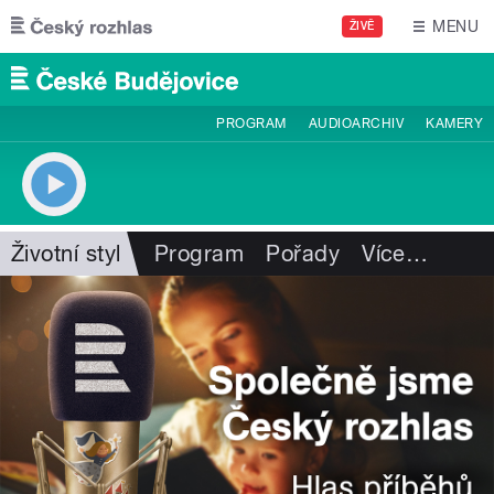
Přejít k hlavnímu obsahu
MENU
ŽIVĚ
PROGRAM
AUDIOARCHIV
KAMERY
Životní styl
Program
Pořady
Více
…