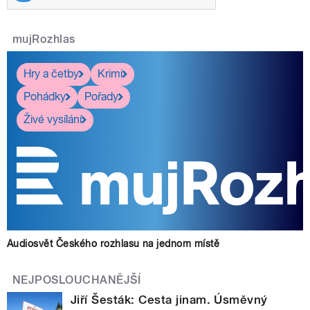
mujRozhlas
Hry a četby
Krimi
Pohádky
Pořady
Živé vysílání
Audiosvět Českého rozhlasu na jednom místě
NEJPOSLOUCHANĚJŠÍ
Jiří Šesták: Cesta jinam. Úsměvný