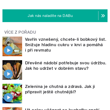
Jak nás naladíte na DABu
VÍCE Z POŘADU
Vavřín vznešený, chcete-li bobkový list.
Snižuje hladinu cukru v krvi a pomáhá
i při revmatu
Dřevěné nádobí potřebuje svou údržbu.
Jak ho udržet v dobrém stavu?
Zelenina je chutná a zdravá. Jak ji
připravit ještě chutnější?
Už celou věčnost se kuchařky snaží