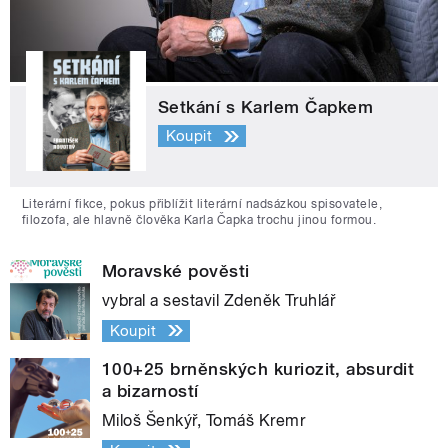
Setkání s Karlem Čapkem
Koupit
Literární fikce, pokus přiblížit literární nadsázkou spisovatele,
filozofa, ale hlavně člověka Karla Čapka trochu jinou formou.
Moravské pověsti
vybral a sestavil Zdeněk Truhlář
Koupit
100+25 brněnských kuriozit, absurdit
a bizarností
Miloš Šenkýř, Tomáš Kremr