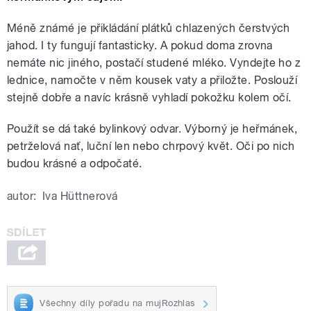
Méně známé je přikládání plátků chlazených čerstvých
jahod. I ty fungují fantasticky. A pokud doma zrovna
nemáte nic jiného, postačí studené mléko. Vyndejte ho z
lednice, namočte v něm kousek vaty a přiložte. Poslouží
stejně dobře a navíc krásně vyhladí pokožku kolem očí.
Použít se dá také bylinkový odvar. Výborný je heřmánek,
petrželová nať, luční len nebo chrpový květ. Oči po nich
budou krásné a odpočaté.
autor:
Iva Hüttnerová
Všechny díly pořadu na mujRozhlas