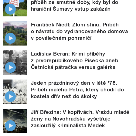
příběh ze smutné doby, kdy byl do
hraniční Šumavy vstup zakázán
František Niedl: Zlom stínu. Příběh
o návratu do vydrancovaného domova
v poválečném pohraničí
Ladislav Beran: Krimi příběhy
z prvorepublikového Písecka aneb
Četnická pátračka versus galérka
Jeden prázdninový den v létě '78.
Příběh malého Petra, který chodil do
kostela dřív než do školky
Jiří Březina: V kopřivách. Vraždu mladé
ženy na Novohradsku vyšetřuje
zasloužilý kriminalista Medek