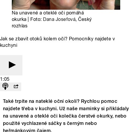
Na unavené a oteklé oči pomáhá
okurka | Foto:
Dana Josefová
, Český
rozhlas
Jak se zbavit otoků kolem očí? Pomocníky najdete v
kuchyni
1:05
Také trpíte na nateklé oční okolí? Rychlou pomoc
najdete třeba v kuchyni. Už naše maminky si přikládaly
na unavené a oteklé oči kolečka čerstvé okurky, nebo
použité vychlazené sáčky s černým nebo
heřmánkovým čajem.