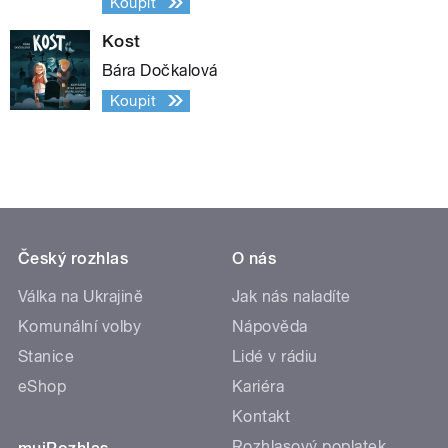
Koupit
Kost
Bára Dočkalová
Koupit
Český rozhlas
O nás
Válka na Ukrajině
Jak nás naladíte
Komunální volby
Nápověda
Stanice
Lidé v rádiu
eShop
Kariéra
Kontakt
Rozhlasový poplatek