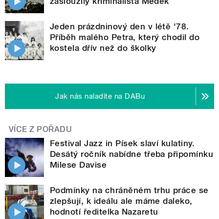
zasloužilý kriminalista Medek
Jeden prázdninový den v létě '78.
Příběh malého Petra, který chodil do
kostela dřív než do školky
Jak nás naladíte na DABu
VÍCE Z POŘADU
Festival Jazz in Písek slaví kulatiny.
Desátý ročník nabídne třeba připomínku
Milese Davise
Podmínky na chráněném trhu práce se
zlepšují, k ideálu ale máme daleko,
hodnotí ředitelka Nazaretu