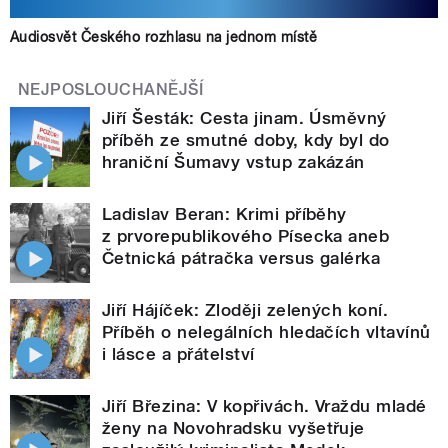
Audiosvět Českého rozhlasu na jednom místě
NEJPOSLOUCHANĚJŠÍ
Jiří Šesták: Cesta jinam. Úsměvný
příběh ze smutné doby, kdy byl do
hraniční Šumavy vstup zakázán
Ladislav Beran: Krimi příběhy
z prvorepublikového Písecka aneb
Četnická pátračka versus galérka
Jiří Hájíček: Zloději zelených koní.
Příběh o nelegálních hledačích vltavínů
i lásce a přátelství
Jiří Březina: V kopřivách. Vraždu mladé
ženy na Novohradsku vyšetřuje