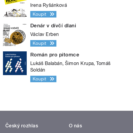
Irena Ryšánková
Koupit
Denár v dívčí dlani
Václav Erben
Koupit
Román pro pitomce
Lukáš Balabán, Šimon Krupa, Tomáš
Soldán
Koupit
Český rozhlas
O nás