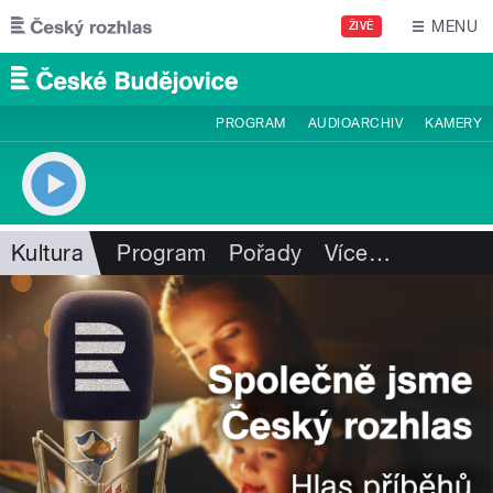
Přejít k hlavnímu obsahu
MENU
ŽIVĚ
PROGRAM
AUDIOARCHIV
KAMERY
Kultura
Program
Pořady
Více
…