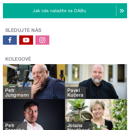
Jak nás naladíte na DABu
SLEDUJTE NÁS
KOLEGOVÉ
Petr
Pavel
Jungmann
Kučera
Petr
Jolana