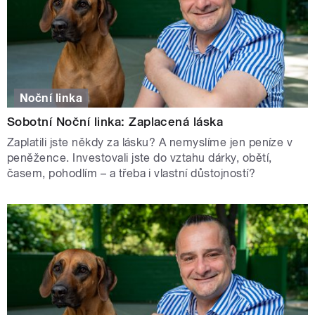
Noční linka
Sobotní Noční linka: Zaplacená láska
Zaplatili jste někdy za lásku? A nemyslíme jen peníze v
peněžence. Investovali jste do vztahu dárky, obětí,
časem, pohodlím – a třeba i vlastní důstojností?