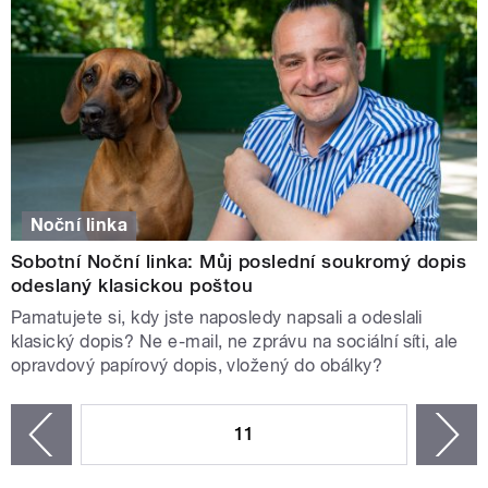
Noční linka
Sobotní Noční linka: Můj poslední soukromý dopis
odeslaný klasickou poštou
Pamatujete si, kdy jste naposledy napsali a odeslali
klasický dopis? Ne e-mail, ne zprávu na sociální síti, ale
opravdový papírový dopis, vložený do obálky?
STRÁNKY
11
n
zí