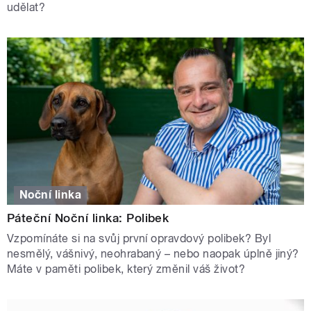
udělat?
Noční linka
Páteční Noční linka: Polibek
Vzpomínáte si na svůj první opravdový polibek? Byl
nesmělý, vášnivý, neohrabaný – nebo naopak úplně jiný?
Máte v paměti polibek, který změnil váš život?