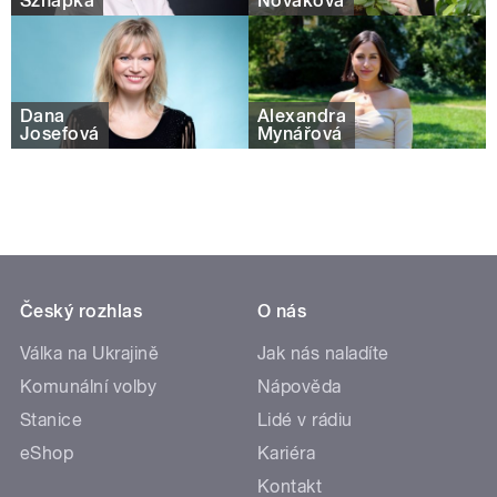
Sznapka
Nováková
Dana
Alexandra
Josefová
Mynářová
Český rozhlas
O nás
Válka na Ukrajině
Jak nás naladíte
Komunální volby
Nápověda
Stanice
Lidé v rádiu
eShop
Kariéra
Kontakt