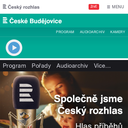
Přejít k hlavnímu obsahu
MENU
ŽIVĚ
PROGRAM
AUDIOARCHIV
KAMERY
Program
Pořady
Audioarchiv
Více
…