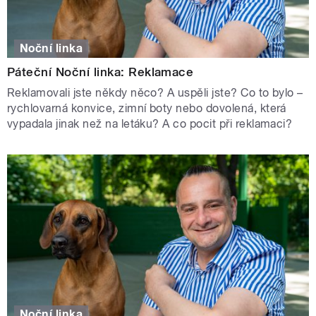
Noční linka
Páteční Noční linka: Reklamace
Reklamovali jste někdy něco? A uspěli jste? Co to bylo –
rychlovarná konvice, zimní boty nebo dovolená, která
vypadala jinak než na letáku? A co pocit při reklamaci?
Noční linka