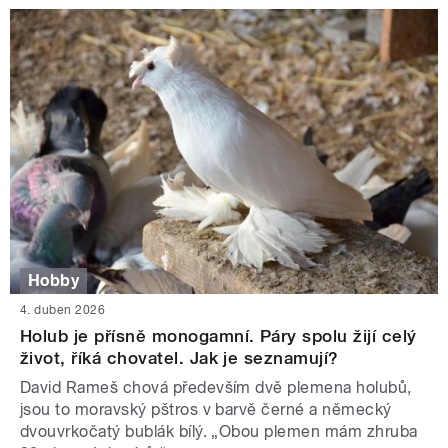
Hobby
4. duben 2026
Holub je přísně monogamní. Páry spolu žijí celý
život, říká chovatel. Jak je seznamují?
David Rameš chová především dvě plemena holubů,
jsou to moravský pštros v barvě černé a německý
dvouvrkočatý bublák bílý. „Obou plemen mám zhruba