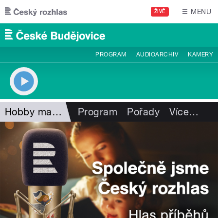
Přejít k hlavnímu obsahu
MENU
ŽIVĚ
PROGRAM
AUDIOARCHIV
KAMERY
Hobby magazín
Program
Pořady
Více
…