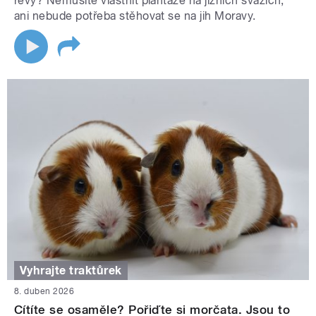
révy? Nemusíte vlastnit plantáže na jižních svazích,
ani nebude potřeba stěhovat se na jih Moravy.
Vyhrajte traktůrek
8. duben 2026
Cítíte se osaměle? Pořiďte si morčata. Jsou to