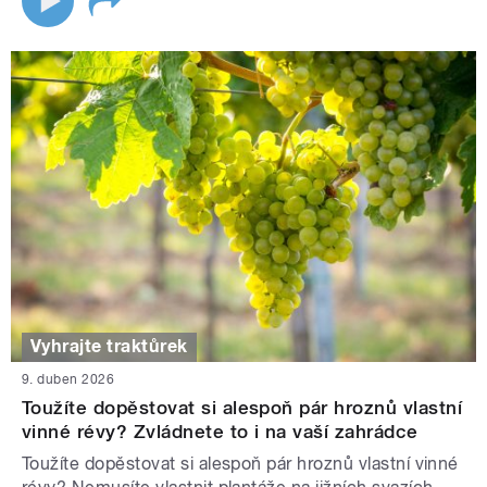
Vyhrajte traktůrek
9. duben 2026
Toužíte dopěstovat si alespoň pár hroznů vlastní
vinné révy? Zvládnete to i na vaší zahrádce
Toužíte dopěstovat si alespoň pár hroznů vlastní vinné